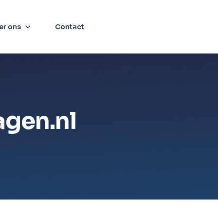
er ons
Contact
agen.nl