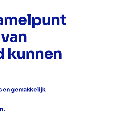
zamelpunt
 van
d kunnen
s en gemakkelijk
n.