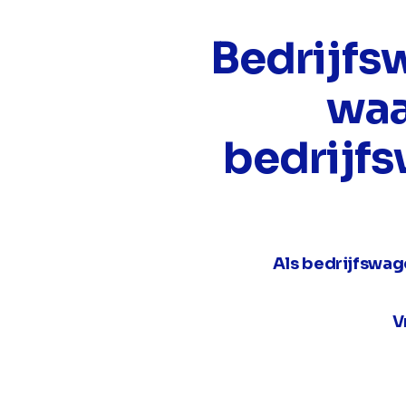
Bedrijfs
waa
bedrijf
Als bedrijfswag
V