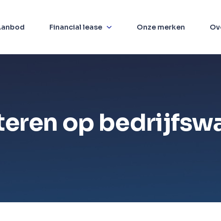
Aanbod
Financial lease
Onze merken
Ov
eren op bedrijfsw