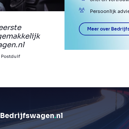
Persoonlijk advi
eerste
Meer over Bedrijf
gemakkelijk
agen.nl
 Postduif
Bedrijfswagen
.
nl