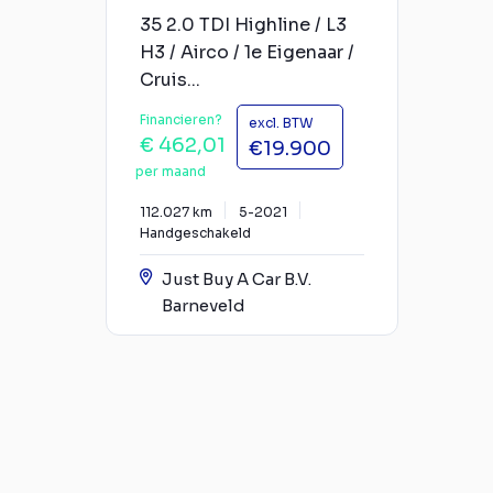
35 2.0 TDI Highline / L3
H3 / Airco / 1e Eigenaar /
Cruis...
Financieren?
excl. BTW
€ 462,01
€19.900
per maand
112.027 km
5-2021
Handgeschakeld
Just Buy A Car B.V.
Barneveld