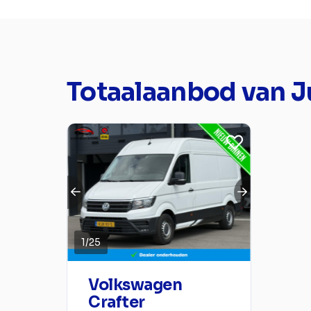
Totaalaanbod van Jus
1
/
25
Volkswagen
Crafter