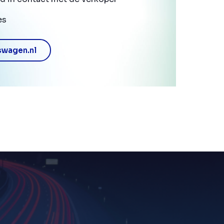
es
swagen.nl