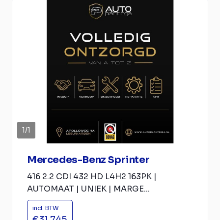
1
/
1
Mercedes-Benz Sprinter
416 2.2 CDI 432 HD L4H2 163PK |
AUTOMAAT | UNIEK | MARGE...
incl. BTW
€31.745