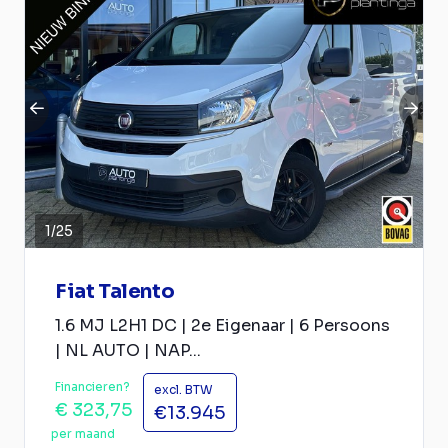
1
/
25
Fiat Talento
1.6 MJ L2H1 DC | 2e Eigenaar | 6 Persoons
| NL AUTO | NAP...
Financieren?
excl. BTW
€ 323,75
€13.945
per maand