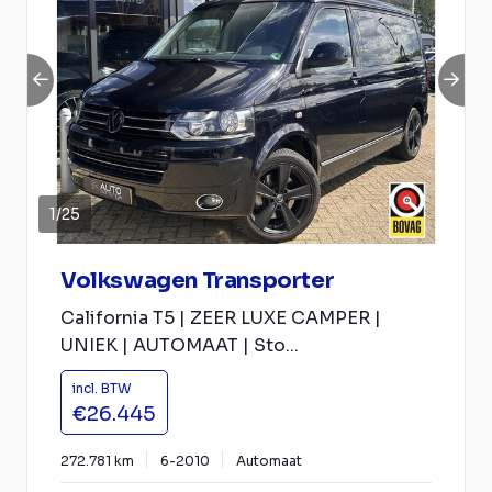
1
/
25
Volkswagen Transporter
California T5 | ZEER LUXE CAMPER |
UNIEK | AUTOMAAT | Sto...
incl. BTW
€26.445
272.781 km
6-2010
Automaat