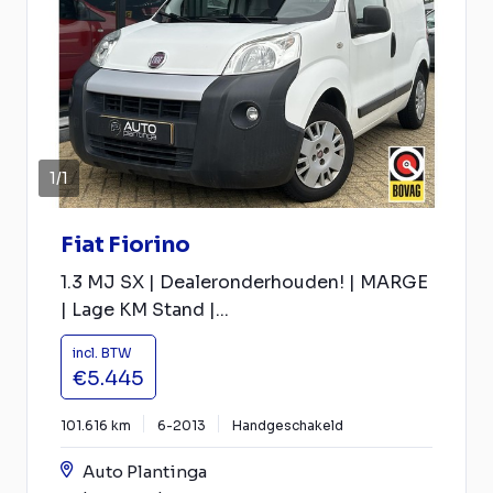
1
/
1
Fiat Fiorino
1.3 MJ SX | Dealeronderhouden! | MARGE
| Lage KM Stand |...
incl. BTW
€5.445
101.616 km
6-2013
Handgeschakeld
Auto Plantinga