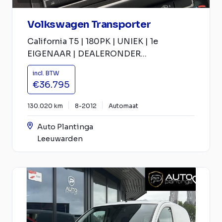
Volkswagen Transporter
California T5 | 180PK | UNIEK | 1e
EIGENAAR | DEALERONDER...
incl. BTW
€36.795
130.020 km
8-2012
Automaat
Auto Plantinga
Leeuwarden