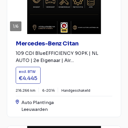
1
/
6
Mercedes-Benz Citan
109 CDI BlueEFFICIENCY 90PK | NL
AUTO | 2e Eigenaar | Air...
excl. BTW
€4.445
216.266 km
6-2014
Handgeschakeld
Auto Plantinga
Leeuwarden