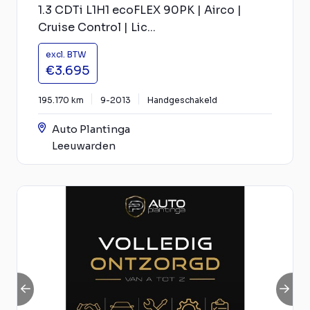
1.3 CDTi L1H1 ecoFLEX 90PK | Airco |
Cruise Control | Lic...
excl. BTW
€3.695
195.170 km
9-2013
Handgeschakeld
Auto Plantinga
Leeuwarden