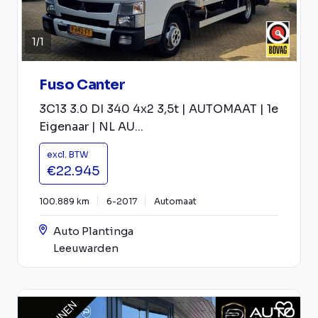
1
/
1
Fuso Canter
3C13 3.0 DI 340 4x2 3,5t | AUTOMAAT | 1e
Eigenaar | NL AU...
excl. BTW
€22.945
100.889 km
6-2017
Automaat
Auto Plantinga
Leeuwarden