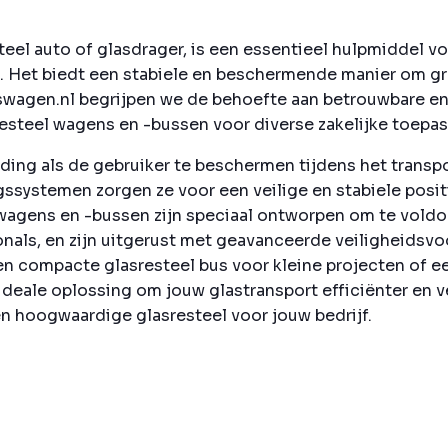
eel auto of glasdrager, is een essentieel hulpmiddel voo
s. Het biedt een stabiele en beschermende manier om gr
ijfswagen.nl begrijpen we de behoefte aan betrouwbare 
esteel wagens en -bussen voor diverse zakelijke toepa
ding als de gebruiker te beschermen tijdens het transp
systemen zorgen ze voor een veilige en stabiele positi
 wagens en -bussen zijn speciaal ontworpen om te voldo
als, en zijn uitgerust met geavanceerde veiligheidsvo
een compacte glasresteel bus voor kleine projecten of e
 ideale oplossing om jouw glastransport efficiënter en v
n hoogwaardige glasresteel voor jouw bedrijf.