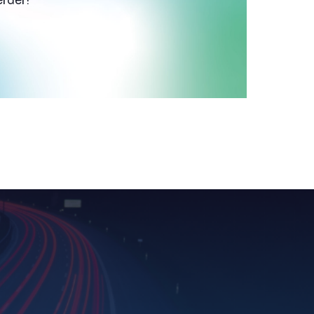
erder!