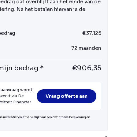
bedrag dat overblijft aan het einde van de
iering. Na het betalen hiervan is de
 bedrag
€37.125
72 maanden
mijn bedrag *
€906,35
 aanvraag wordt
Vraag offerte aan
werkt via De
iliteit Financier
s indicatief en afhankelijk van een definitieve berekening en