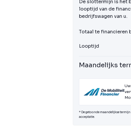
De slottermijn is het 
looptijd van de financ
bedrijfswagen van u.
Totaal te financieren
Looptijd
Maandelijks ter
Uw
ver
Mob
* De getoonde maandelijkse termijn i
acceptatie.