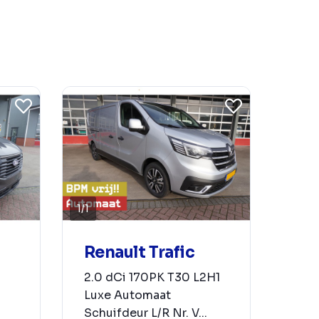
1
/
1
Renault Trafic
2.0 dCi 170PK T30 L2H1
Luxe Automaat
Schuifdeur L/R Nr. V...