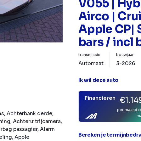
V055 | Hybr
Airco | Crui
Apple CP| 
bars / incl
transmissie
bouwjaar
Automaat
3-2026
Ik wil deze auto
Financieren
€1.14
per maand o
s, Achterbank derde,
m
ing, Achteruitrijcamera,
irbag passagier, Alarm
Bereken je termijnbedr
eling, Apple