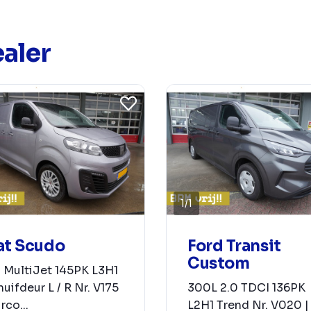
aler
1
/
1
at Scudo
Ford Transit
Custom
 MultiJet 145PK L3H1
uifdeur L / R Nr. V175
300L 2.0 TDCI 136PK
irco...
L2H1 Trend Nr. V020 |