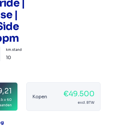
ide |
se |
Side
 bpm
km.stand
10
9,21
€49.500
Kopen
.b.v 60
excl. BTW
aanden
ag