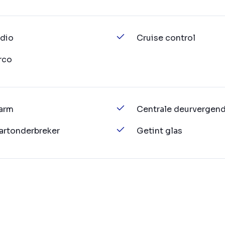
dio
Cruise control
rco
arm
Centrale deurvergend
artonderbreker
Getint glas