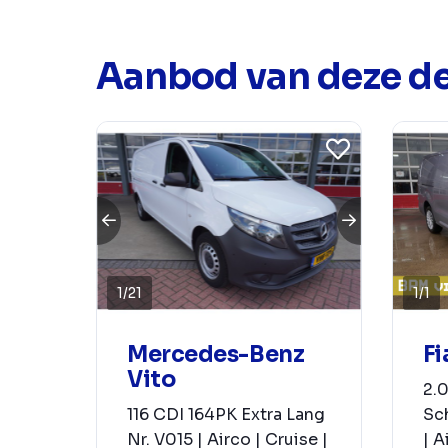
Aanbod van deze de
1
/
21
1
/
1
Mercedes-Benz
Fi
Vito
2.0
116 CDI 164PK Extra Lang
Sch
Nr. V015 | Airco | Cruise |
| A