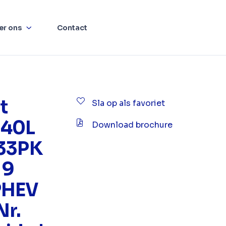
er ons
Contact
t
Sla op als favoriet
340L
Download brochure
233PK
 9
PHEV
Nr.