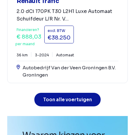
Renault Trafic
2.0 dCi 170PK T30 L2H1 Luxe Automaat
Schuifdeur L/R Nr. V...
Financieren?
excl. BTW
€ 888,03
€38.250
per maand
36 km
3-2024
Automaat
Autobedrijf Van der Veen Groningen B.V.
Groningen
Toon alle voertuigen