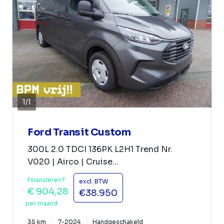
1
/
1
Ford Transit Custom
300L 2.0 TDCI 136PK L2H1 Trend Nr.
V020 | Airco | Cruise...
Financieren?
excl. BTW
€ 904,28
€38.950
per maand
35 km
7-2024
Handgeschakeld