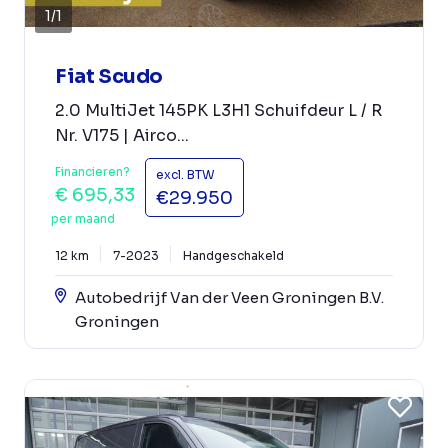
1
/
1
Fiat Scudo
2.0 MultiJet 145PK L3H1 Schuifdeur L / R
Nr. V175 | Airco...
Financieren?
excl. BTW
€ 695,33
€29.950
per maand
12 km
7-2023
Handgeschakeld
Autobedrijf Van der Veen Groningen B.V.
Groningen