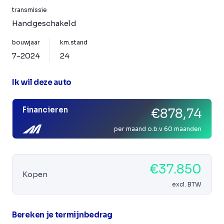
transmissie
Handgeschakeld
bouwjaar
km.stand
7-2024
24
Ik wil deze auto
Financieren
€878,74
per maand o.b.v 60 maanden
€37.850
Kopen
excl. BTW
Bereken je termijnbedrag