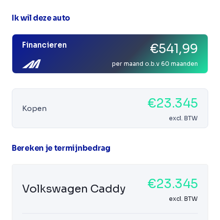
Ik wil deze auto
Financieren
€541,99
per maand o.b.v 60 maanden
€23.345
Kopen
excl. BTW
Bereken je termijnbedrag
€23.345
Volkswagen Caddy
excl. BTW