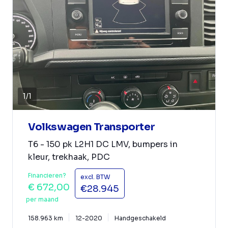
1
/
1
Volkswagen Transporter
T6 - 150 pk L2H1 DC LMV, bumpers in
kleur, trekhaak, PDC
Financieren?
excl. BTW
€ 672,00
€28.945
per maand
158.963 km
12-2020
Handgeschakeld