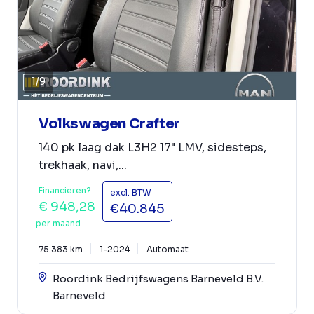
1
/
9
Volkswagen Crafter
140 pk laag dak L3H2 17" LMV, sidesteps,
trekhaak, navi,...
Financieren?
excl. BTW
€ 948,28
€40.845
per maand
75.383 km
1-2024
Automaat
Roordink Bedrijfswagens Barneveld B.V.
Barneveld