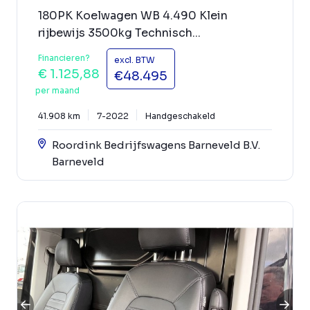
180PK Koelwagen WB 4.490 Klein
rijbewijs 3500kg Technisch...
Financieren?
excl. BTW
€ 1.125,88
€48.495
per maand
41.908 km
7-2022
Handgeschakeld
Roordink Bedrijfswagens Barneveld B.V.
Barneveld