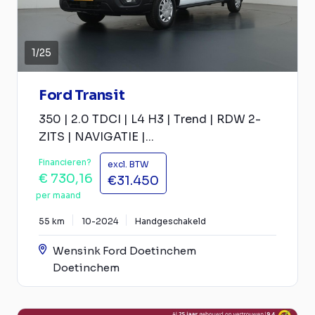
1
/
25
Ford Transit
350 | 2.0 TDCI | L4 H3 | Trend | RDW 2-
ZITS | NAVIGATIE |...
Financieren?
excl. BTW
€ 730,16
€31.450
per maand
55 km
10-2024
Handgeschakeld
Wensink Ford Doetinchem
Doetinchem