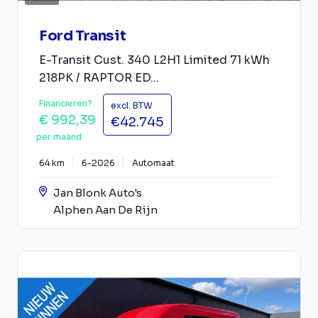
Ford Transit
E-Transit Cust. 340 L2H1 Limited 71 kWh
218PK / RAPTOR ED...
Financieren?
excl. BTW
€ 992,39
€42.745
per maand
64 km
6-2026
Automaat
Jan Blonk Auto's
Alphen Aan De Rijn