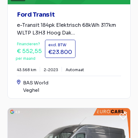
Ford Transit
e-Transit 184pk Elektrisch 68kWh 317km
WLTP L3H3 Hoog Dak...
Financieren?
excl. BTW
€ 552,55
€23.800
per maand
43.568 km
2-2023
Automaat
BAS World
Veghel