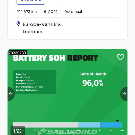
214.373 km
6-2021
Automaat
Europe-Vans B.V.
Leerdam
1
/
22