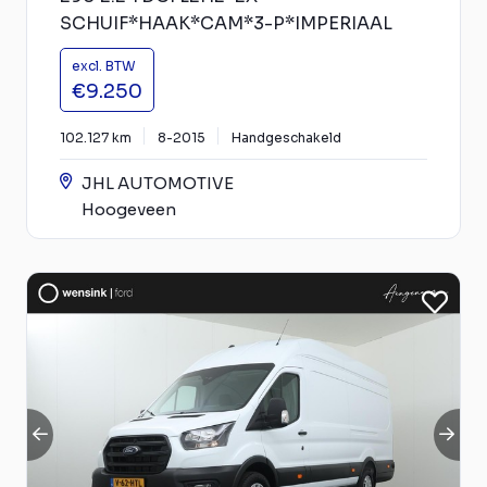
SCHUIF*HAAK*CAM*3-P*IMPERIAAL
excl. BTW
€9.250
102.127 km
8-2015
Handgeschakeld
JHL AUTOMOTIVE
Hoogeveen