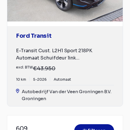
Ford Transit
E-Transit Cust. L2H1 Sport 218PK
Automaat Schuifdeur link...
excl. BTW
€43.950
10 km
5-2026
Automaat
Autobedrijf Van der Veen Groningen B.V.
Groningen
609