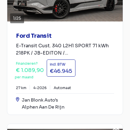
1
/
25
Ford Transit
E-Transit Cust. 340 L2H1 SPORT 71 kWh
218PK / JB-EDITON /...
Financieren?
incl. BTW
€ 1.089,90
€46.945
per maand
27 km
4-2026
Automaat
Jan Blonk Auto's
Alphen Aan De Rijn