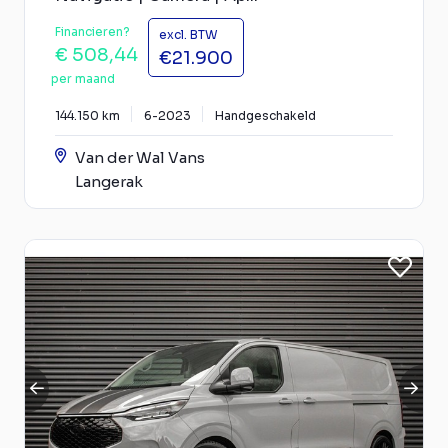
Financieren?
excl. BTW
€ 508,44
€21.900
per maand
144.150 km
6-2023
Handgeschakeld
Van der Wal Vans
Langerak