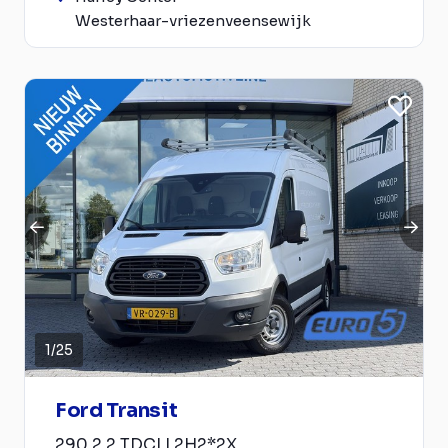
Westerhaar-vriezenveensewijk
1
/
25
Ford Transit
290 2.2 TDCI L2H2*2X