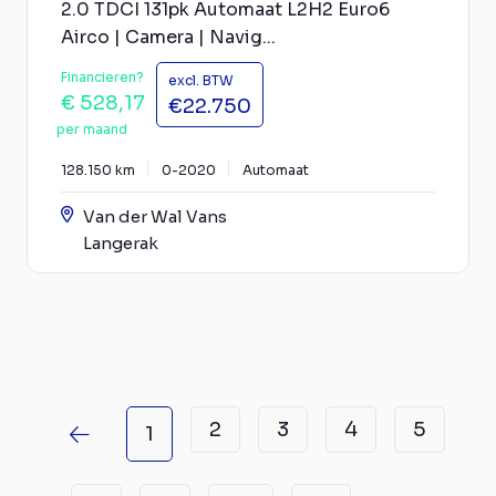
2.0 TDCI 131pk Automaat L2H2 Euro6
Airco | Camera | Navig...
Financieren?
excl. BTW
€ 528,17
€22.750
per maand
128.150 km
0-2020
Automaat
Van der Wal Vans
Langerak
2
3
4
5
1