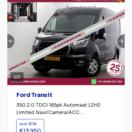
1
/
21
Ford Transit
350 2.0 TDCI 185pk Automaat L2H2
Limited Navi/Camera/ACC...
excl. BTW
€13.950