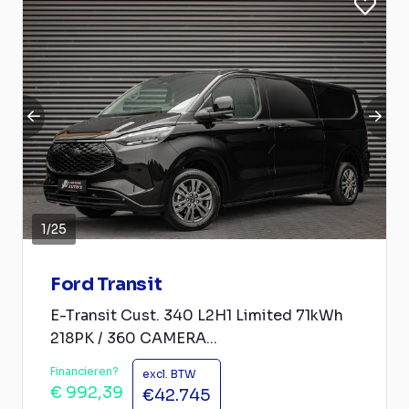
1
/
25
Ford Transit
E-Transit Cust. 340 L2H1 Limited 71kWh
218PK / 360 CAMERA...
Financieren?
excl. BTW
€ 992,39
€42.745