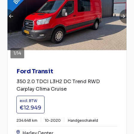
1
/
14
Ford Transit
350 2.0 TDCI L3H2 DC Trend RWD
Carplay Clima Cruise
excl. BTW
€12.949
234.648 km
10-2020
Handgeschakeld
Harley Center