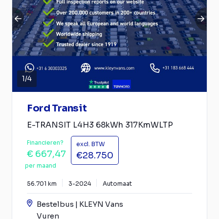
1
/
4
Ford Transit
E-TRANSIT L4H3 68kWh 317KmWLTP
Financieren?
excl. BTW
€ 667,47
€28.750
per maand
56.701 km
3-2024
Automaat
Bestelbus | KLEYN Vans
Vuren