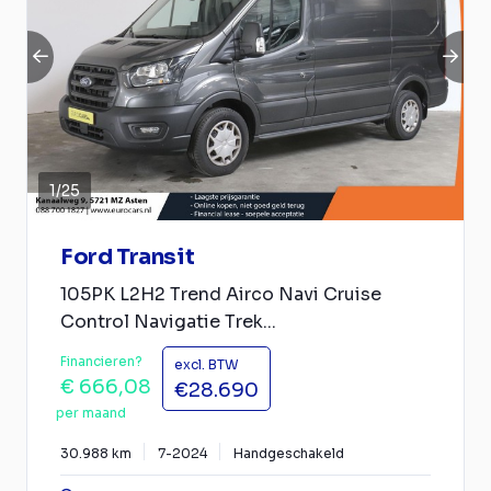
1
/
25
Ford Transit
105PK L2H2 Trend Airco Navi Cruise
Control Navigatie Trek...
Financieren?
excl. BTW
€ 666,08
€28.690
per maand
30.988 km
7-2024
Handgeschakeld