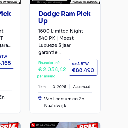
ick
Dodge Ram Pick
Up
ht
1500 Limited Night
ST
540 PK | Meest
ra...
Luxueze 3 jaar
garantie...
 BTW
.165
Financieren?
excl. BTW
€ 2.054,42
€88.490
per maand
1 km
0-2025
Automaat
Zn.
Van Leersum en Zn.
Naaldwijk