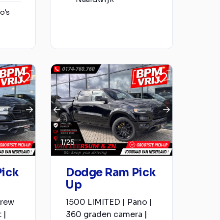
o's
1
/
25
ick
Dodge Ram Pick
Up
Crew
1500 LIMITED | Pano |
 |
360 graden camera |