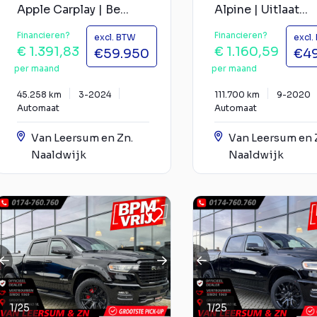
Apple Carplay | Be...
Alpine | Uitlaat...
Financieren?
Financieren?
excl. BTW
excl.
€ 1.391,83
€ 1.160,59
€59.950
€4
per maand
per maand
45.258 km
3-2024
111.700 km
9-2020
Automaat
Automaat
Van Leersum en Zn.
Van Leersum en 
Naaldwijk
Naaldwijk
1
/
25
1
/
25