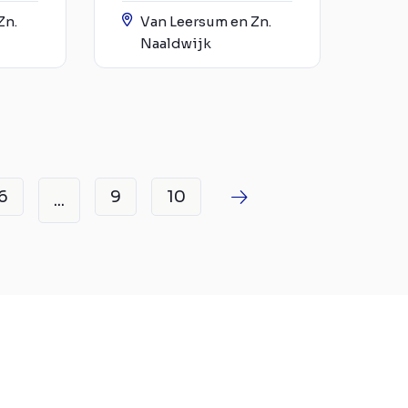
Zn.
Van Leersum en Zn.
Naaldwijk
6
9
10
...