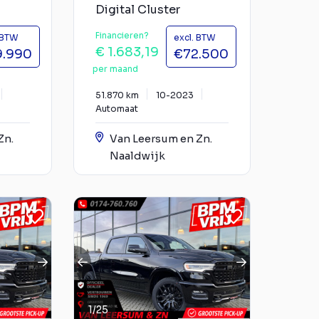
Digital Cluster
Financieren?
 BTW
excl. BTW
€ 1.683,19
9.990
€72.500
per maand
51.870 km
10-2023
Automaat
Zn.
Van Leersum en Zn.
Naaldwijk
1
/
25