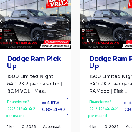
1
/
25
1
/
25
Dodge Ram Pick
Dodge Ram P
Up
Up
1500 Limited Night
1500 Limited Nig
540 PK 3 jaar garantie |
540 PK 3 jaar gara
BOM VOL | Mas...
RAMbox | Elek...
Financieren?
Financieren?
excl. BTW
excl
€ 2.054,42
€ 2.054,42
€88.490
€8
per maand
per maand
1 km
0-2025
Automaat
4 km
0-2025
Au