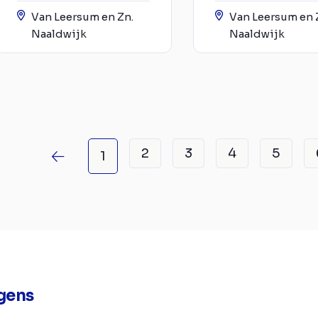
Van Leersum en Zn.
Van Leersum en 
Naaldwijk
Naaldwijk
2
3
4
5
1
gens