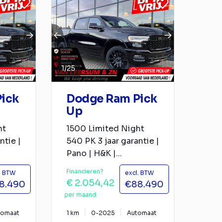
1
/
25
ick
Dodge Ram Pick
Up
ht
1500 Limited Night
ntie |
540 PK 3 jaar garantie |
Pano | H&K |...
Financieren?
. BTW
excl. BTW
€ 2.054,42
8.490
€88.490
per maand
tomaat
1 km
0-2025
Automaat