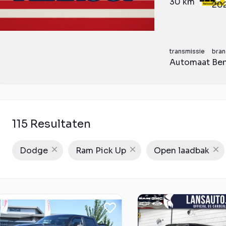
30 km
20
transmissie
bran
Automaat
Ben
115 Resultaten
Dodge
Ram Pick Up
Open laadbak