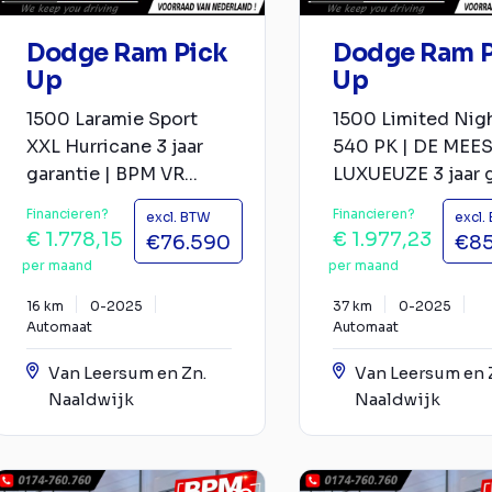
Dodge Ram Pick
Dodge Ram P
Up
Up
1500 Laramie Sport
1500 Limited Nig
XXL Hurricane 3 jaar
540 PK | DE MEE
garantie | BPM VR...
LUXUEUZE 3 jaar ga
Financieren?
Financieren?
excl. BTW
excl.
€ 1.778,15
€ 1.977,23
€76.590
€85
per maand
per maand
16 km
0-2025
37 km
0-2025
Automaat
Automaat
Van Leersum en Zn.
Van Leersum en 
Naaldwijk
Naaldwijk