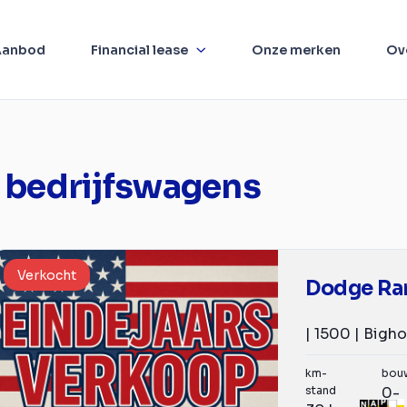
Aanbod
Financial lease
Onze merken
Ov
 bedrijfswagens
Verkocht
Dodge Ra
km-
bou
stand
0-