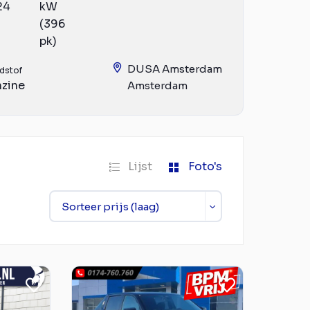
24
kW
(396
pk)
DUSA Amsterdam
dstof
zine
Amsterdam
Lijst
Foto's