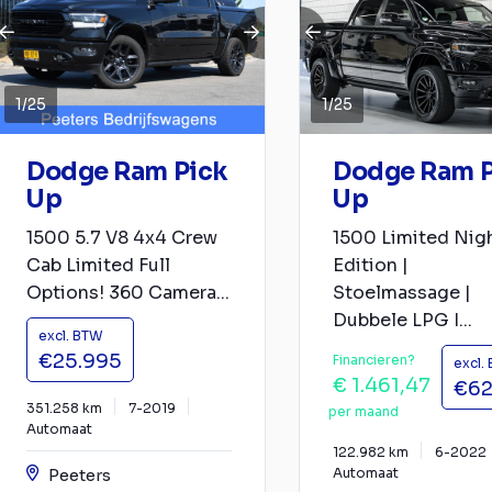
1
/
25
1
/
25
Dodge Ram Pick
Dodge Ram P
Up
Up
1500 5.7 V8 4x4 Crew
1500 Limited Nig
Cab Limited Full
Edition |
Options! 360 Camera...
Stoelmassage |
Dubbele LPG I...
excl. BTW
€25.995
Financieren?
excl.
€ 1.461,47
€62
351.258 km
7-2019
per maand
Automaat
122.982 km
6-2022
Peeters
Automaat