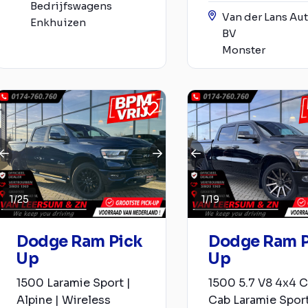
Bedrijfswagens
Van der Lans Aut
Enkhuizen
BV
Monster
1
/
25
1
/
19
Dodge Ram Pick
Dodge Ram P
Up
Up
1500 Laramie Sport |
1500 5.7 V8 4x4 
Alpine | Wireless
Cab Laramie Sport