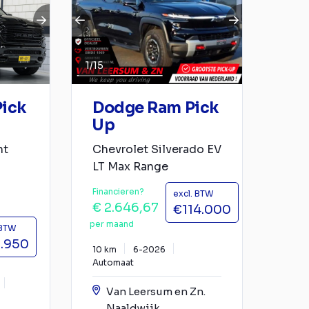
1
/
15
ick
Dodge Ram Pick
Up
ht
Chevrolet Silverado EV
LT Max Range
Financieren?
excl. BTW
€ 2.646,67
€114.000
per maand
 BTW
.950
10 km
6-2026
Automaat
Van Leersum en Zn.
Naaldwijk