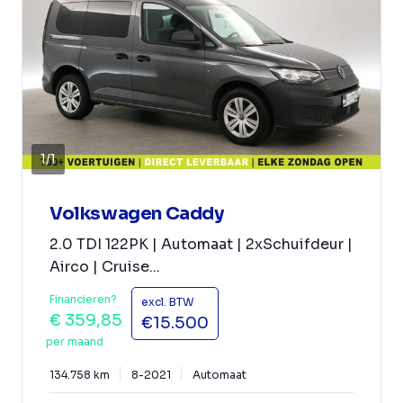
1
/
1
Volkswagen Caddy
2.0 TDI 122PK | Automaat | 2xSchuifdeur |
Airco | Cruise...
Financieren?
excl. BTW
€ 359,85
€15.500
per maand
134.758 km
8-2021
Automaat