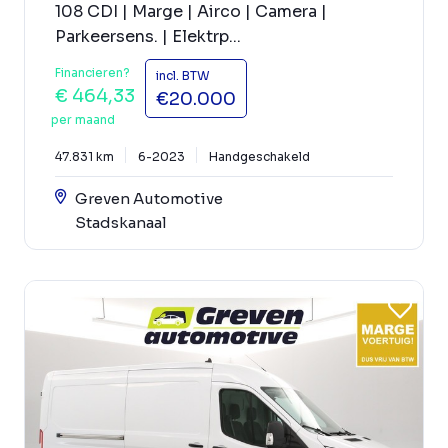
108 CDI | Marge | Airco | Camera |
Parkeersens. | Elektrp...
Financieren?
incl. BTW
€ 464,33
€20.000
per maand
47.831 km
6-2023
Handgeschakeld
Greven Automotive
Stadskanaal