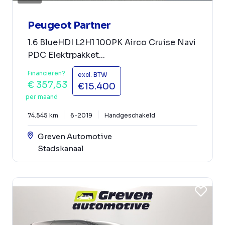
Peugeot Partner
1.6 BlueHDI L2H1 100PK Airco Cruise Navi
PDC Elektrpakket...
Financieren?
excl. BTW
€ 357,53
€15.400
per maand
74.545 km
6-2019
Handgeschakeld
Greven Automotive
Stadskanaal