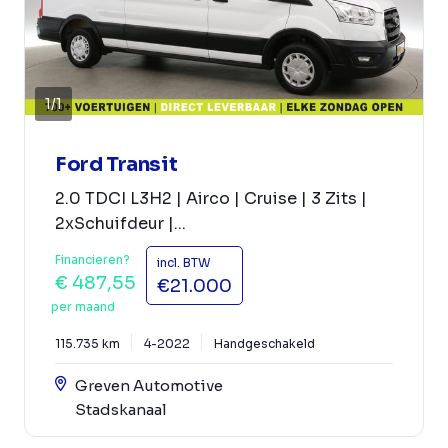
1
/
1
Ford Transit
2.0 TDCI L3H2 | Airco | Cruise | 3 Zits |
2xSchuifdeur |...
Financieren?
incl. BTW
€ 487,55
€21.000
per maand
115.735 km
4-2022
Handgeschakeld
Greven Automotive
Stadskanaal