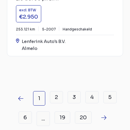
excl. BTW
€2.950
253.121 km
5-2007
Handgeschakeld
Lenferink Auto's B.V.
Almelo
2
3
4
5
1
6
19
20
...