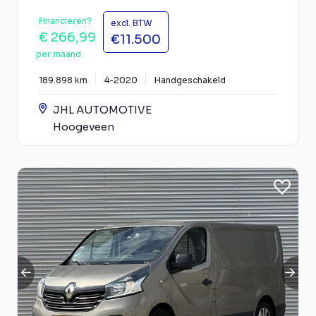
Financieren?
excl. BTW
€ 266,99
€11.500
per maand
189.898 km
4-2020
Handgeschakeld
JHL AUTOMOTIVE
Hoogeveen