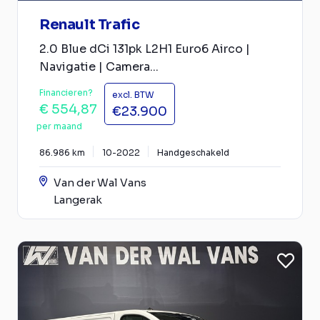
Renault Trafic
2.0 Blue dCi 131pk L2H1 Euro6 Airco |
Navigatie | Camera...
Financieren?
excl. BTW
€ 554,87
€23.900
per maand
86.986 km
10-2022
Handgeschakeld
Van der Wal Vans
Langerak