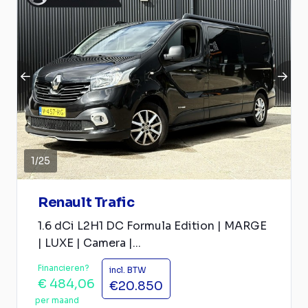
1
/
25
Renault Trafic
1.6 dCi L2H1 DC Formula Edition | MARGE
| LUXE | Camera |...
Financieren?
incl. BTW
€ 484,06
€20.850
per maand