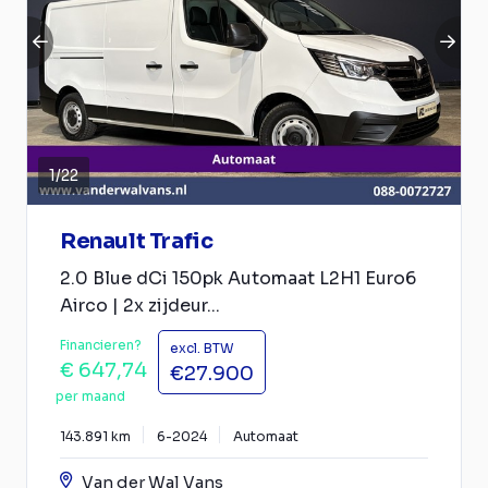
1
/
22
Renault Trafic
2.0 Blue dCi 150pk Automaat L2H1 Euro6
Airco | 2x zijdeur...
Financieren?
excl. BTW
€ 647,74
€27.900
per maand
143.891 km
6-2024
Automaat
Van der Wal Vans