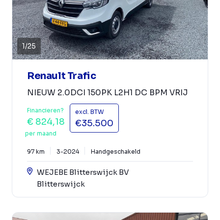
1
/
25
Renault Trafic
NIEUW 2.0DCI 150PK L2H1 DC BPM VRIJ
Financieren?
excl. BTW
€ 824,18
€35.500
per maand
97 km
3-2024
Handgeschakeld
WEJEBE Blitterswijck BV
Blitterswijck