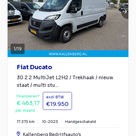
1
/
19
Fiat Ducato
30 2.2 MultiJet L2H2 / Trekhaak / nieuw
staat / multi stu...
Financieren?
excl. BTW
€ 463,17
€19.950
per maand
17.375 km
10-2023
Handgeschakeld
Kallenberg Bedrijfsauto's