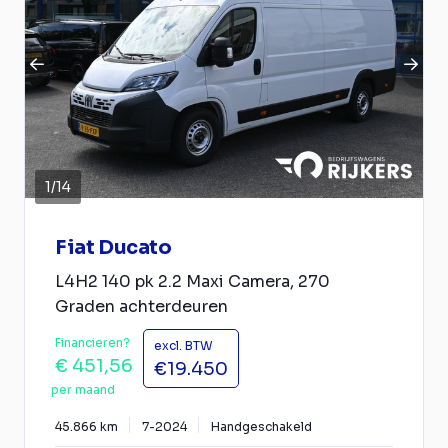
1
/
14
Fiat Ducato
L4H2 140 pk 2.2 Maxi Camera, 270
Graden achterdeuren
Financieren?
excl. BTW
€ 451,56
€19.450
per maand
45.866 km
7-2024
Handgeschakeld