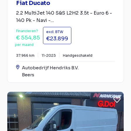
Fiat Ducato
2.2 MultiJet 140 S&S L2H2 3.5t - Euro 6 -
140 Pk - Navi -...
Financieren?
excl. BTW
€ 554,85
€23.899
per maand
37.966 km
11-2023
Handgeschakeld
Autobedrijf Hendriks B.V.
Beers