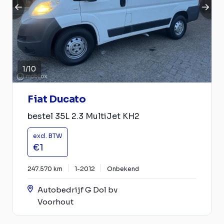
1
/
10
Fiat Ducato
bestel 35L 2.3 MultiJet KH2
excl. BTW
€1
247.570 km
1-2012
Onbekend
Autobedrijf G Dol bv
Voorhout