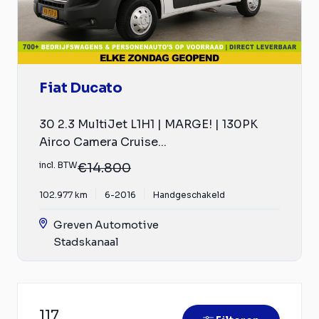
Fiat Ducato
30 2.3 MultiJet L1H1 | MARGE! | 130PK
Airco Camera Cruise...
incl. BTW
€14.800
102.977 km
6-2016
Handgeschakeld
Greven Automotive
Stadskanaal
117