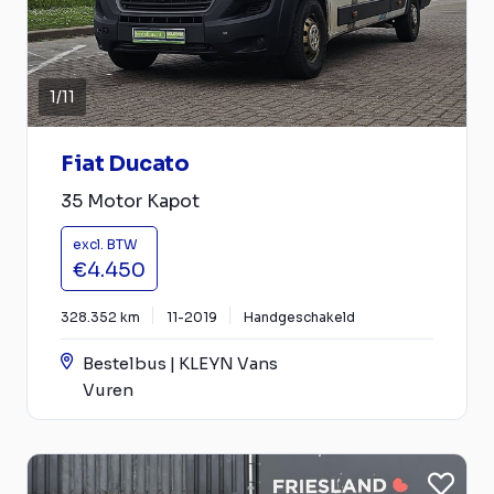
1
/
11
Fiat Ducato
35 Motor Kapot
excl. BTW
€4.450
328.352 km
11-2019
Handgeschakeld
Bestelbus | KLEYN Vans
Vuren