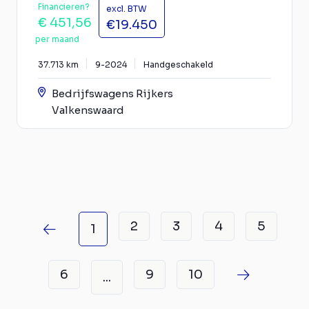
Financieren?
excl. BTW
€ 451,56
€19.450
per maand
37.713 km
9-2024
Handgeschakeld
Bedrijfswagens Rijkers
Valkenswaard
2
3
4
5
1
6
9
10
...