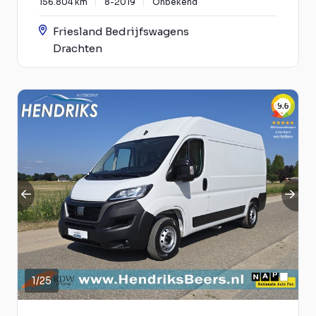
156.804 km
8-2019
Onbekend
Friesland Bedrijfswagens
Drachten
1
/
25