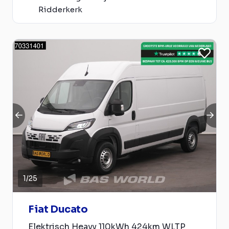
Ridderkerk
1
/
25
Fiat Ducato
Elektrisch Heavy 110kWh 424km WLTP