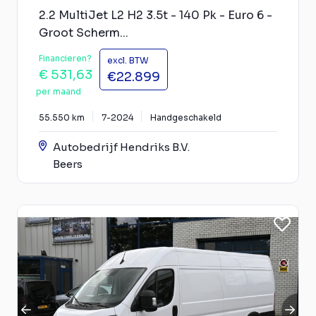
2.2 MultiJet L2 H2 3.5t - 140 Pk - Euro 6 -
Groot Scherm...
Financieren?
excl. BTW
€ 531,63
€22.899
per maand
55.550 km
7-2024
Handgeschakeld
Autobedrijf Hendriks B.V.
Beers