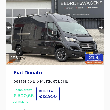
1
/
25
Fiat Ducato
bestel 33 2.3 MultiJet L3H2
Financieren?
excl. BTW
€ 300,65
€12.950
per maand