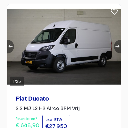
1
/
25
Fiat Ducato
2.2 MJ L2 H2 Airco BPM Vrij
Financieren?
excl. BTW
€ 648,90
€27.950