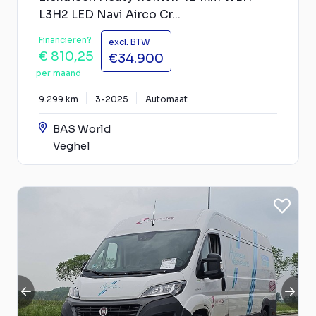
L3H2 LED Navi Airco Cr...
Financieren?
excl. BTW
€ 810,25
€34.900
per maand
9.299 km
3-2025
Automaat
BAS World
Veghel