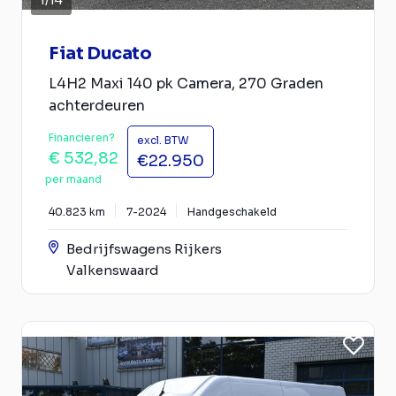
Fiat Ducato
L4H2 Maxi 140 pk Camera, 270 Graden
achterdeuren
Financieren?
excl. BTW
€ 532,82
€22.950
per maand
40.823 km
7-2024
Handgeschakeld
Bedrijfswagens Rijkers
Valkenswaard