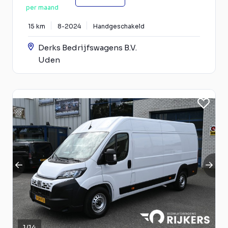
per maand
15 km
8-2024
Handgeschakeld
Derks Bedrijfswagens B.V.
Uden
1
/
14