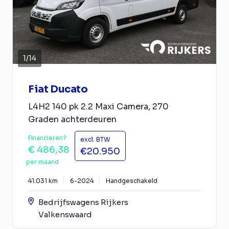
1
/
14
Fiat Ducato
L4H2 140 pk 2.2 Maxi Camera, 270
Graden achterdeuren
Financieren?
excl. BTW
€ 486,38
€20.950
per maand
41.031 km
6-2024
Handgeschakeld
Bedrijfswagens Rijkers
Valkenswaard