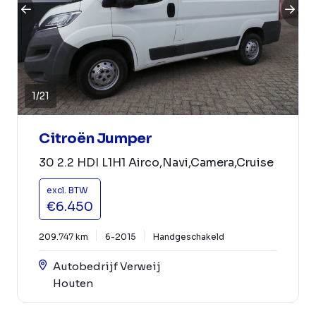
1
/
21
Citroën Jumper
30 2.2 HDI L1H1 Airco,Navi,Camera,Cruise
excl. BTW
€6.450
209.747 km
6-2015
Handgeschakeld
Autobedrijf Verweij
Houten