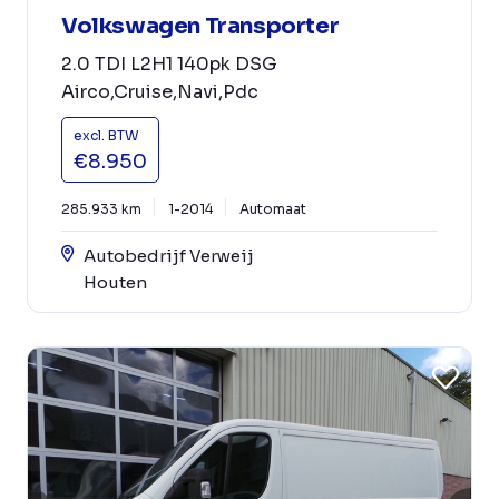
Volkswagen Transporter
2.0 TDI L2H1 140pk DSG
Airco,Cruise,Navi,Pdc
excl. BTW
€8.950
285.933 km
1-2014
Automaat
Autobedrijf Verweij
Houten