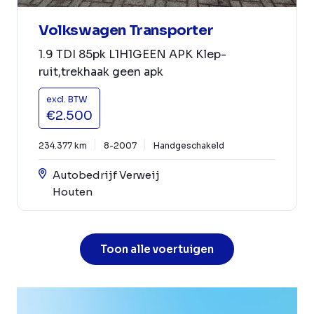
Volkswagen Transporter
1.9 TDI 85pk L1H1GEEN APK Klep-
ruit,trekhaak geen apk
excl. BTW
€2.500
234.377 km
8-2007
Handgeschakeld
Autobedrijf Verweij
Houten
Toon alle voertuigen