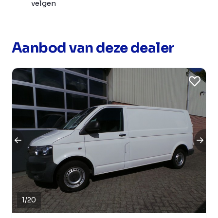
velgen
Aanbod van deze dealer
1
/
20