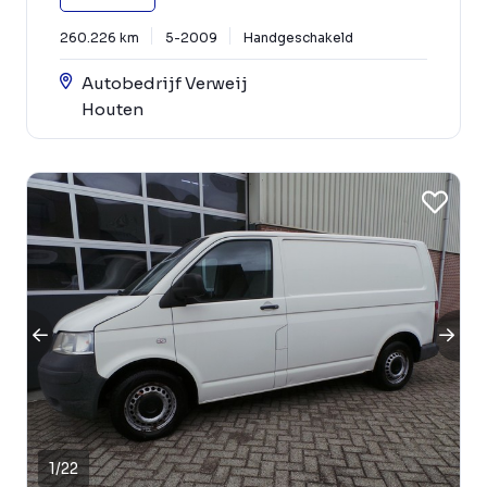
260.226 km
5-2009
Handgeschakeld
Autobedrijf Verweij
Houten
1
/
22