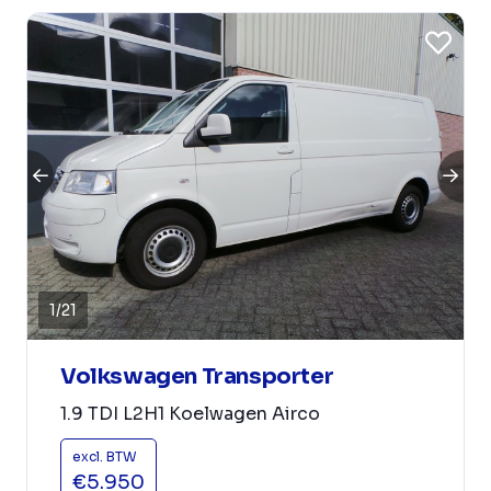
1
/
21
Volkswagen Transporter
1.9 TDI L2H1 Koelwagen Airco
excl. BTW
€5.950