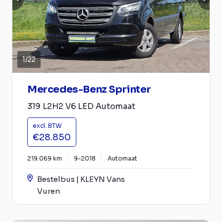
1
/
22
Mercedes-Benz Sprinter
319 L2H2 V6 LED Automaat
excl. BTW
€28.850
219.069 km
9-2018
Automaat
Bestelbus | KLEYN Vans
Vuren