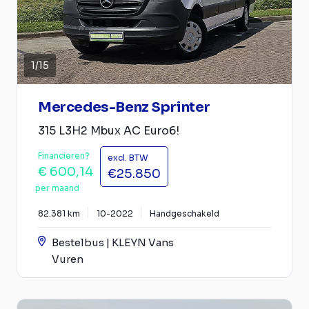
1
/
15
Mercedes-Benz Sprinter
315 L3H2 Mbux AC Euro6!
Financieren?
excl. BTW
€ 600,14
€25.850
per maand
82.381 km
10-2022
Handgeschakeld
Bestelbus | KLEYN Vans
Vuren