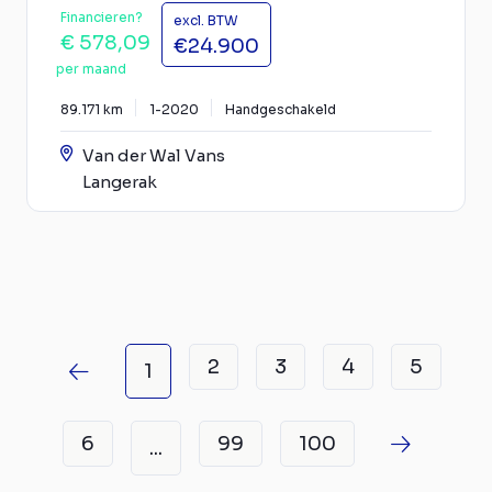
Financieren?
excl. BTW
€ 578,09
€24.900
per maand
89.171 km
1-2020
Handgeschakeld
Van der Wal Vans
Langerak
2
3
4
5
1
6
99
100
...