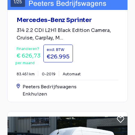
1
/
25
Mercedes-Benz Sprinter
314 2.2 CDI L2H1 Black Edition Camera,
Cruise, Carplay, M...
Financieren?
excl. BTW
€ 626,73
€26.995
per maand
83.451 km
0-2019
Automaat
Peeters Bedrijfswagens
Enkhuizen