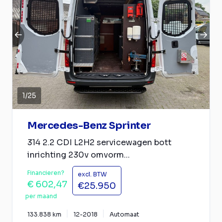
1
/
25
Mercedes-Benz Sprinter
314 2.2 CDI L2H2 servicewagen bott
inrichting 230v omvorm...
Financieren?
excl. BTW
€ 602,47
€25.950
per maand
133.838 km
12-2018
Automaat