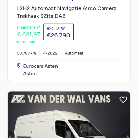
L2H2 Automaat Navigatie Airco Camera
Trekhaak 3Zits DAB
Financieren?
excl. BTW
€ 621,97
€26.790
per maand
58.767 km
4-2022
Automaat
Eurocars Asten
Asten