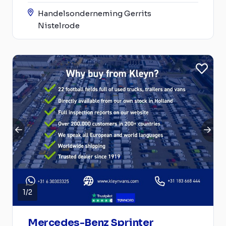
Handelsonderneming Gerrits
Nistelrode
1
/
2
Mercedes-Benz Sprinter