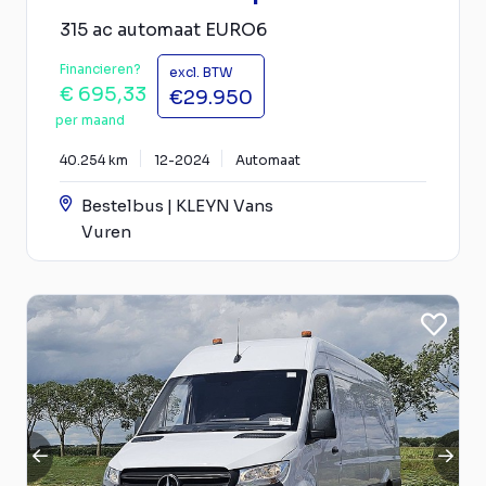
315 ac automaat EURO6
Financieren?
excl. BTW
€ 695,33
€29.950
per maand
40.254 km
12-2024
Automaat
Bestelbus | KLEYN Vans
Vuren