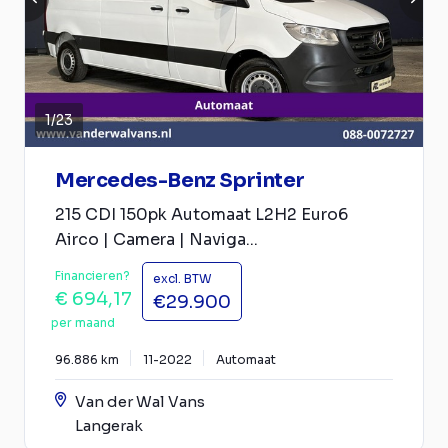
1
/
23
Mercedes-Benz Sprinter
215 CDI 150pk Automaat L2H2 Euro6
Airco | Camera | Naviga...
Financieren?
excl. BTW
€ 694,17
€29.900
per maand
96.886 km
11-2022
Automaat
Van der Wal Vans
Langerak