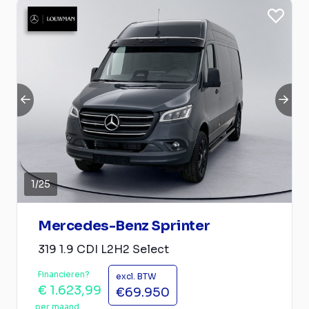
1
/
25
Mercedes-Benz Sprinter
319 1.9 CDI L2H2 Select
Financieren?
excl. BTW
€ 1.623,99
€69.950
per maand