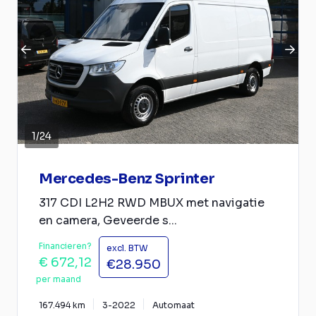
1
/
24
Mercedes-Benz Sprinter
317 CDI L2H2 RWD MBUX met navigatie
en camera, Geveerde s...
Financieren?
excl. BTW
€ 672,12
€28.950
per maand
167.494 km
3-2022
Automaat