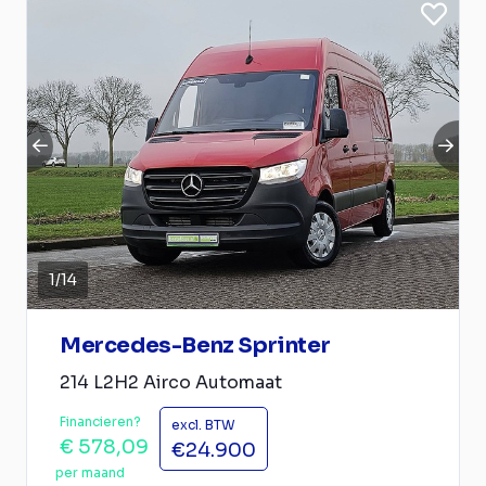
1
/
14
Mercedes-Benz Sprinter
214 L2H2 Airco Automaat
Financieren?
excl. BTW
€ 578,09
€24.900
per maand