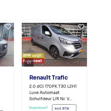
1
/
1
Renault Trafic
2.0 dCi 170PK T30 L2H1
Luxe Automaat
Schuifdeur L/R Nr. V...
Financieren?
excl. BTW