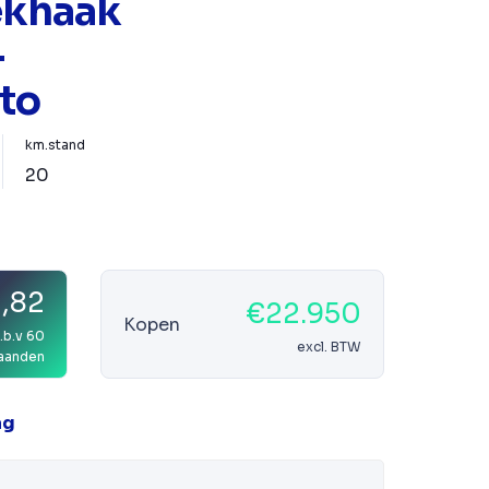
rekhaak
-
to
km.stand
20
,82
€22.950
Kopen
.b.v 60
excl. BTW
aanden
ag