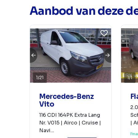
Aanbod van deze de
1
/
21
1
/
1
Mercedes-Benz
Fi
Vito
2.0
116 CDI 164PK Extra Lang
Sch
Nr. V015 | Airco | Cruise |
| A
Navi...
Fina