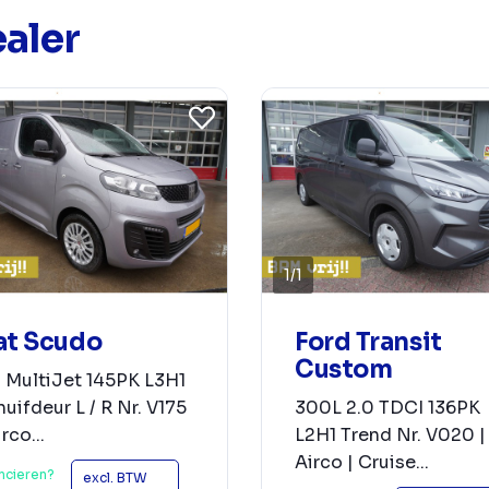
aler
1
/
1
at Scudo
Ford Transit
Custom
 MultiJet 145PK L3H1
uifdeur L / R Nr. V175
300L 2.0 TDCI 136PK
irco...
L2H1 Trend Nr. V020 |
Airco | Cruise...
ncieren?
excl. BTW