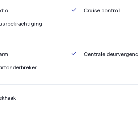
dio
Cruise control
uurbekrachtiging
arm
Centrale deurvergend
artonderbreker
ekhaak