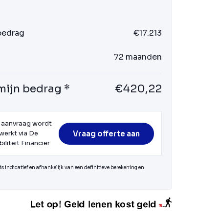
 bedrag
€17.213
72 maanden
mijn bedrag *
€420,22
 aanvraag wordt
Vraag offerte aan
werkt via De
iliteit Financier
s indicatief en afhankelijk van een definitieve berekening en