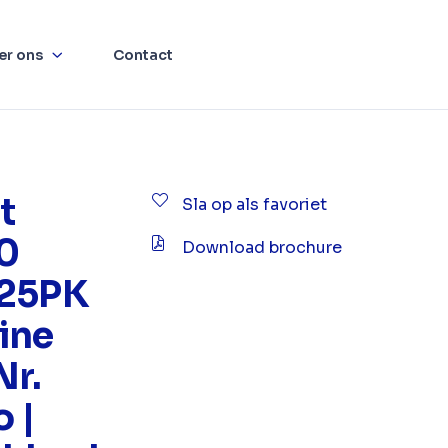
er ons
Contact
t
Sla op als favoriet
.0
Download brochure
125PK
ine
Nr.
o |