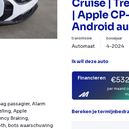
Cruise | T
| Apple CP
Android au
transmissie
bouwjaar
Automaat
4-2024
Ik wil deze auto
Financieren
€532
per maand o
m
bag passagier, Alarm
eling, Apple
Bereken je termijnbedr
ncy Braking,
th, bots waarschuwing