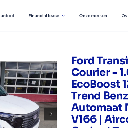
Aanbod
Financial lease
Onze merken
Ov
Ford Transi
Courier - 1
EcoBoost 
Trend Benz
Automaat 
V166 | Airc