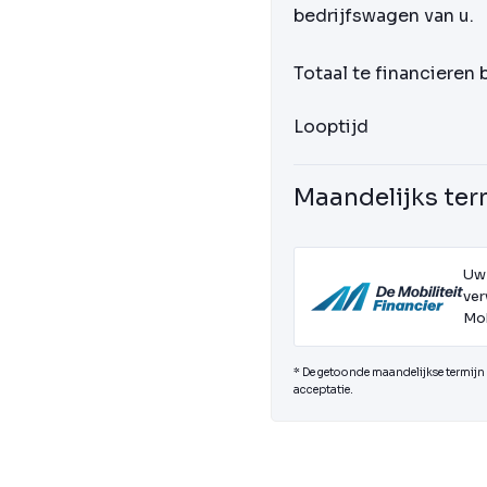
bedrijfswagen van u.
Totaal te financieren
Looptijd
Maandelijks ter
Uw
ver
Mob
* De getoonde maandelijkse termijn i
acceptatie.