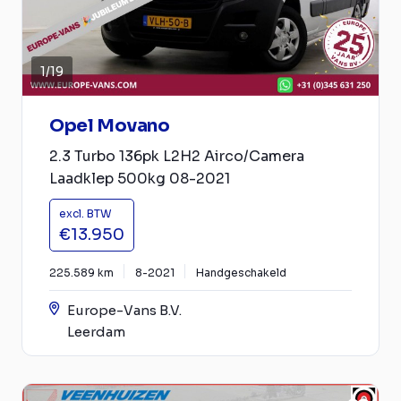
1
/
19
Opel Movano
2.3 Turbo 136pk L2H2 Airco/Camera
Laadklep 500kg 08-2021
excl. BTW
€13.950
225.589 km
8-2021
Handgeschakeld
Europe-Vans B.V.
Leerdam