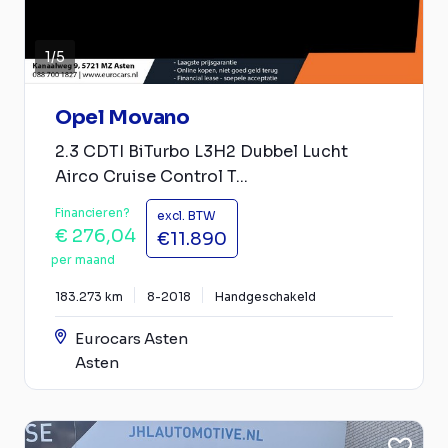
1
/
5
Opel Movano
2.3 CDTI BiTurbo L3H2 Dubbel Lucht
Airco Cruise Control T...
Financieren?
excl. BTW
€ 276,04
€11.890
per maand
183.273 km
8-2018
Handgeschakeld
Eurocars Asten
Asten