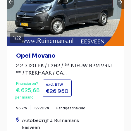
1
/
22
Opel Movano
2.2D 120 PK / L2H2 / ** NIEUW BPM VRIJ
** / TREKHAAK / CA...
Financieren?
excl. BTW
€ 625,68
€26.950
per maand
96 km
12-2024
Handgeschakeld
Autobedrijf J. Ruinemans
Eesveen