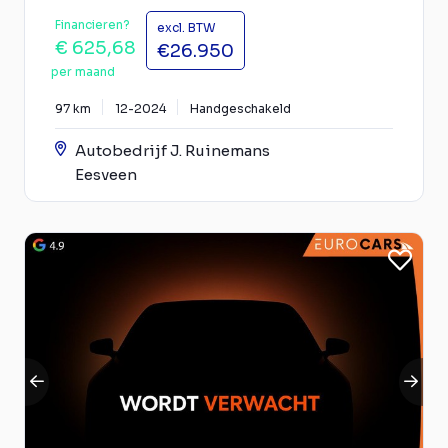
Financieren?
excl. BTW
€ 625,68
€26.950
per maand
97 km
12-2024
Handgeschakeld
Autobedrijf J. Ruinemans
Eesveen