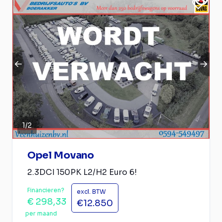
1
/
2
Opel Movano
2.3DCI 150PK L2/H2 Euro 6!
Financieren?
excl. BTW
€ 298,33
€12.850
per maand