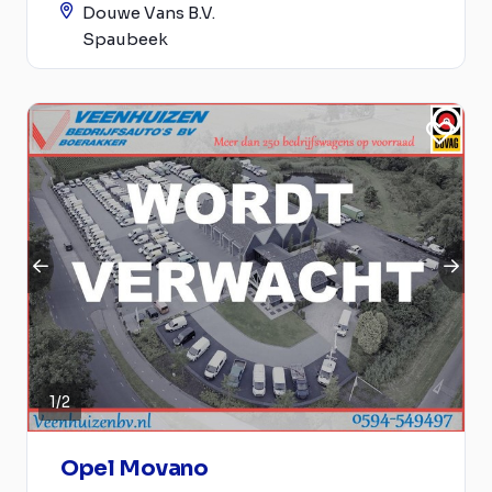
Douwe Vans B.V.
Spaubeek
1
/
2
Opel Movano