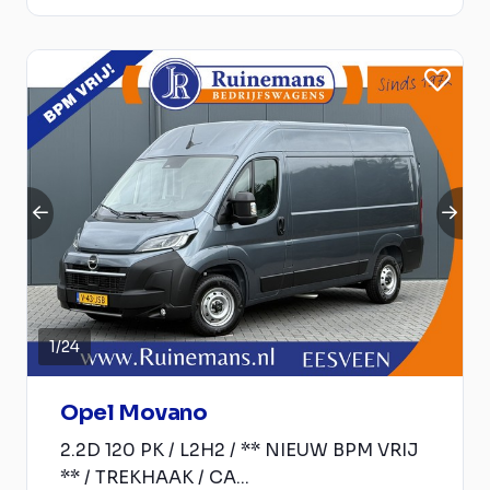
1
/
24
Opel Movano
2.2D 120 PK / L2H2 / ** NIEUW BPM VRIJ
** / TREKHAAK / CA...