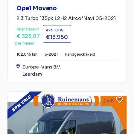
Opel Movano
2.3 Turbo 135pk L2H2 Airco/Navi 05-2021
Financieren?
excl. BTW
€ 323,87
€13.950
per maand
102.046 km
5-2021
Handgeschakeld
Europe-Vans B.V.
Leerdam