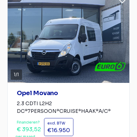
1
/
1
Opel Movano
2.3 CDTI L2H2
DC*7PERSOON*CRUISE*HAAK*A/C*
Financieren?
excl. BTW
€ 393,52
€16.950
per maand