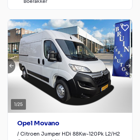
Boerakker
1
/
25
Opel Movano
/ Citroen Jumper HDi 88Kw-120Pk L2/H2