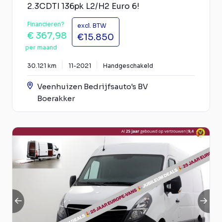
2.3CDTI 136pk L2/H2 Euro 6!
Financieren?
excl. BTW
€ 367,98
€15.850
per maand
30.121 km
11-2021
Handgeschakeld
Veenhuizen Bedrijfsauto's BV
Boerakker