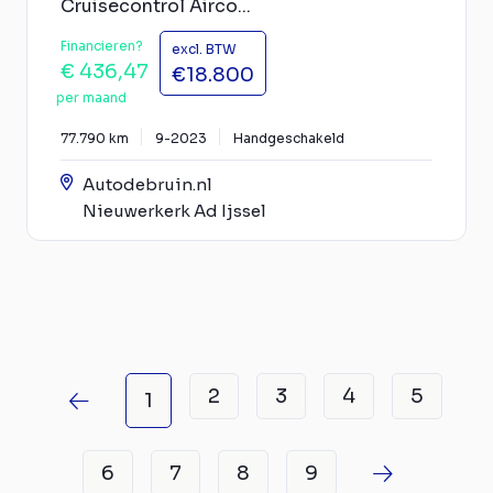
Cruisecontrol Airco...
Financieren?
excl. BTW
€ 436,47
€18.800
per maand
77.790 km
9-2023
Handgeschakeld
Autodebruin.nl
Nieuwerkerk Ad Ijssel
2
3
4
5
1
6
7
8
9