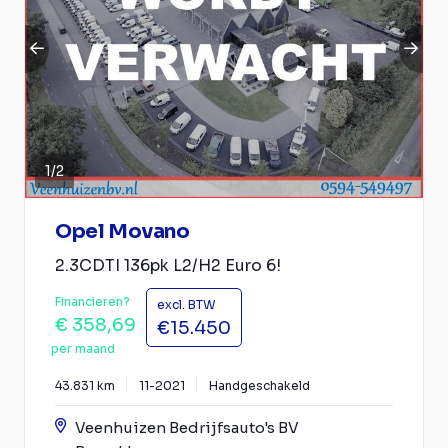
1
/
2
Opel Movano
2.3CDTI 136pk L2/H2 Euro 6!
Financieren?
excl. BTW
€ 358,69
€15.450
per maand
43.831 km
11-2021
Handgeschakeld
Veenhuizen Bedrijfsauto's BV