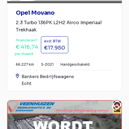
Opel Movano
2.3 Turbo 136PK L2H2 Airco Imperiaal
Trekhaak
Financieren?
excl. BTW
€ 416,74
€17.950
per maand
66.227 km
3-2021
Handgeschakeld
Bankers Bedrijfswagens
Echt