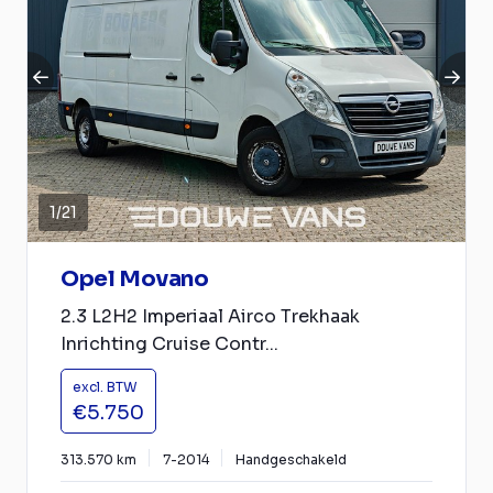
1
/
21
Opel Movano
2.3 L2H2 Imperiaal Airco Trekhaak
Inrichting Cruise Contr...
excl. BTW
€5.750
313.570 km
7-2014
Handgeschakeld