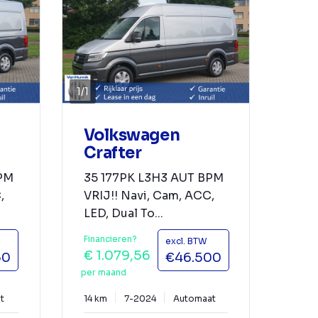
1
/
1
Volkswagen
Crafter
BPM
35 177PK L3H3 AUT BPM
,
VRIJ!! Navi, Cam, ACC,
LED, Dual To...
Financieren?
excl. BTW
€ 1.079,56
50
€46.500
per maand
t
14 km
7-2024
Automaat