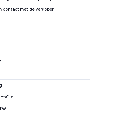
in contact met de verkoper
Z
g
etallic
BTW