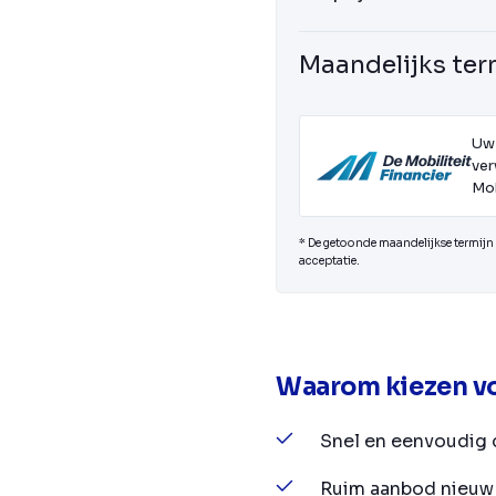
Maandelijks ter
Uw
ver
Mob
* De getoonde maandelijkse termijn i
acceptatie.
Waarom kiezen vo
Snel en eenvoudig 
Ruim aanbod nieuw 