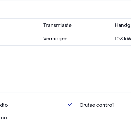
Transmissie
Handge
Vermogen
103 kW 
dio
Cruise control
rco