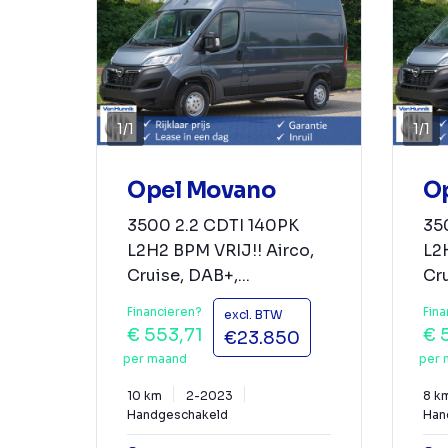
1
/
1
1
/
1
Opel Movano
O
3500 2.2 CDTI 140PK
35
L2H2 BPM VRIJ!! Airco,
L2H
Cruise, DAB+,...
Cru
Financieren?
Fina
excl. BTW
€ 553,71
€ 
€23.850
per maand
per 
10 km
2-2023
8 k
Handgeschakeld
Han