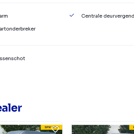
arm
Centrale deurvergend
artonderbreker
ssenschot
aler