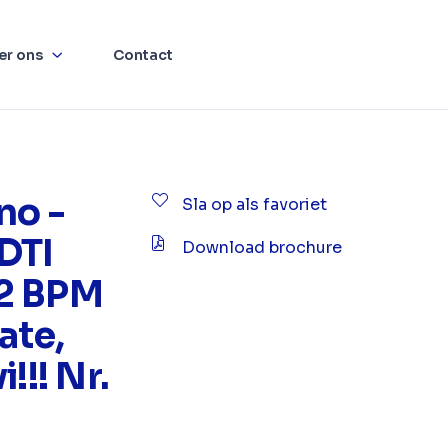
er ons
Contact
no -
Sla op als favoriet
DTI
Download brochure
2 BPM
ate,
!!! Nr.