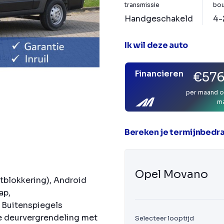
transmissie
bou
Handgeschakeld
4-
Ik wil deze auto
Financieren
€576
per maand o
m
Bereken je termijnbedr
Opel Movano
rtblokkering), Android
ap,
 Buitenspiegels
le deurvergrendeling met
Selecteer looptijd