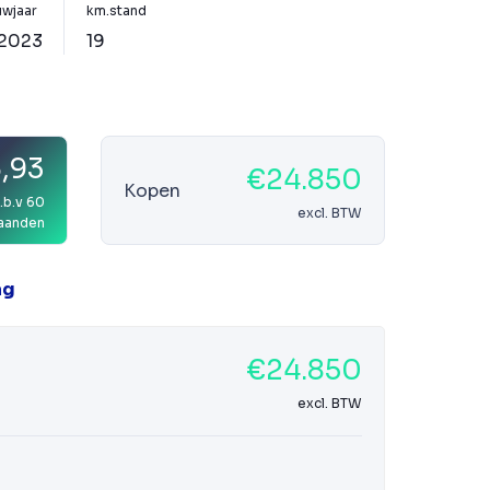
wjaar
km.stand
2023
19
,93
€24.850
Kopen
.b.v 60
excl. BTW
aanden
ag
€24.850
excl. BTW