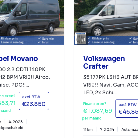
1
/
1
pel Movano
Volkswagen
Crafter
00 2.2 CDTI 140PK
2 BPM VRIJ!! Airco,
35 177PK L3H3 AUT 
ise, PDC!!...
VRIJ!! Navi, Cam, ACC
LED, 2x Schu...
ncieren?
excl. BTW
553,71
€23.850
Financieren?
excl. BTW
€ 1.087,69
maand
€46.8
per maand
m
4-2023
dgeschakeld
11 km
7-2024
Automaa