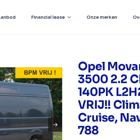
Aanbod
Financial lease
Onze merken
Ov
Opel Mova
3500 2.2 C
140PK L2H
VRIJ!! Clim
Cruise, Navi
788