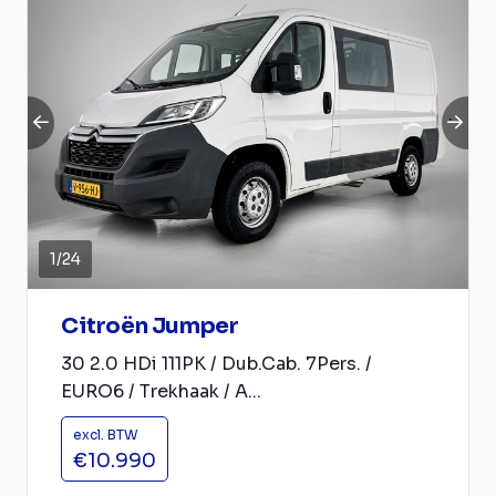
1
/
24
Citroën Jumper
30 2.0 HDi 111PK / Dub.Cab. 7Pers. /
EURO6 / Trekhaak / A...
excl. BTW
€10.990