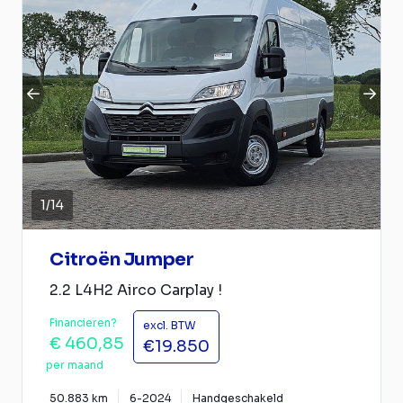
1
/
14
Citroën Jumper
2.2 L4H2 Airco Carplay !
Financieren?
excl. BTW
€ 460,85
€19.850
per maand
50.883 km
6-2024
Handgeschakeld