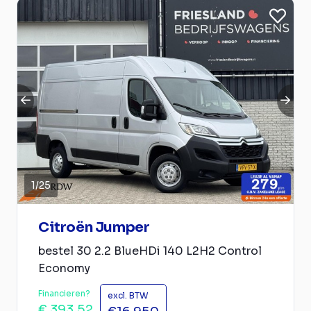
1
/
25
Citroën Jumper
bestel 30 2.2 BlueHDi 140 L2H2 Control
Economy
Financieren?
excl. BTW
€ 393,52