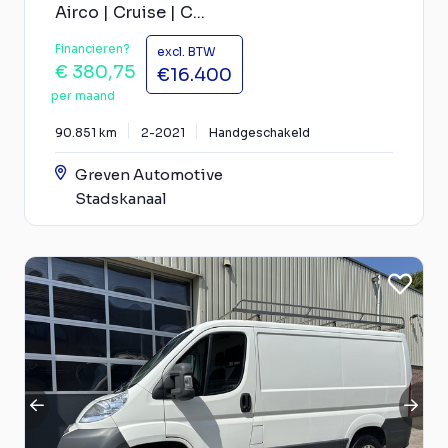
Airco | Cruise | C...
Financieren?
excl. BTW
€ 380,75
€16.400
per maand
90.851 km
2-2021
Handgeschakeld
Greven Automotive
Stadskanaal