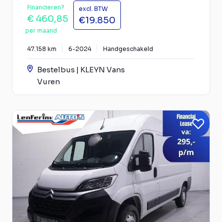
Financieren?
excl. BTW
€ 460,85
€19.850
per maand
47.158 km
6-2024
Handgeschakeld
Bestelbus | KLEYN Vans
Vuren