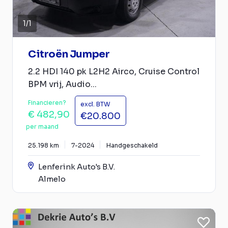
1
/
1
Citroën Jumper
2.2 HDI 140 pk L2H2 Airco, Cruise Control
BPM vrij, Audio...
Financieren?
excl. BTW
€ 482,90
€20.800
per maand
25.198 km
7-2024
Handgeschakeld
Lenferink Auto's B.V.
Almelo