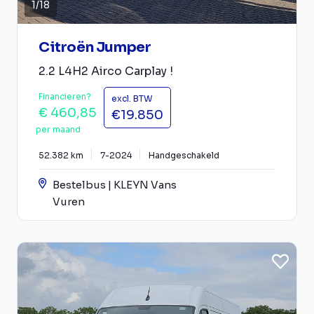
1
/
18
Citroën Jumper
2.2 L4H2 Airco Carplay !
Financieren?
excl. BTW
€ 460,85
€19.850
per maand
52.382 km
7-2024
Handgeschakeld
Bestelbus | KLEYN Vans
Vuren