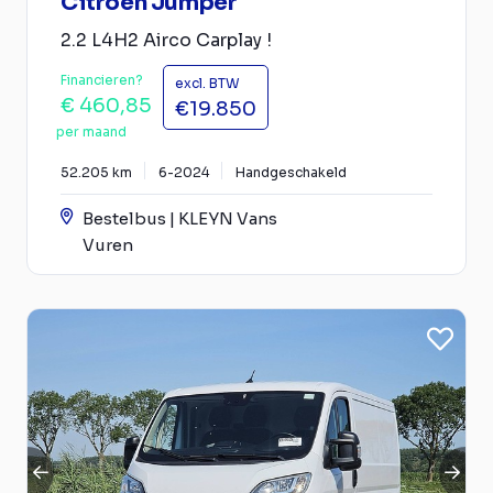
Citroën Jumper
2.2 L4H2 Airco Carplay !
Financieren?
excl. BTW
€ 460,85
€19.850
per maand
52.205 km
6-2024
Handgeschakeld
Bestelbus | KLEYN Vans
Vuren