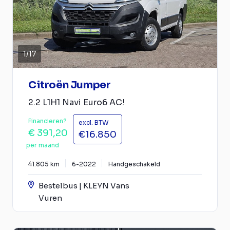
1
/
17
Citroën Jumper
2.2 L1H1 Navi Euro6 AC!
Financieren?
excl. BTW
€ 391,20
€16.850
per maand
41.805 km
6-2022
Handgeschakeld
Bestelbus | KLEYN Vans
Vuren