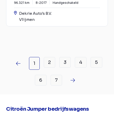
96.321 km
8-2017
Handgeschakeld
Dekrie Auto's B.V.
Vlijmen
2
3
4
5
1
6
7
Citroën Jumper bedrijfswagens