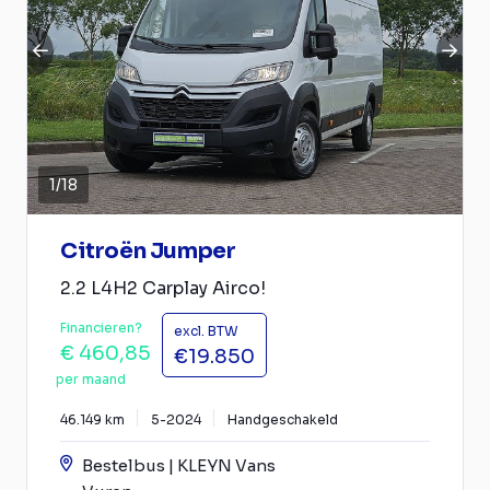
1
/
18
Citroën Jumper
2.2 L4H2 Carplay Airco!
Financieren?
excl. BTW
€ 460,85
€19.850
per maand
46.149 km
5-2024
Handgeschakeld
Bestelbus | KLEYN Vans