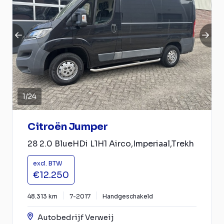
1
/
24
Citroën Jumper
28 2.0 BlueHDi L1H1 Airco,Imperiaal,Trekh
excl. BTW
€12.250
48.313 km
7-2017
Handgeschakeld
Autobedrijf Verweij