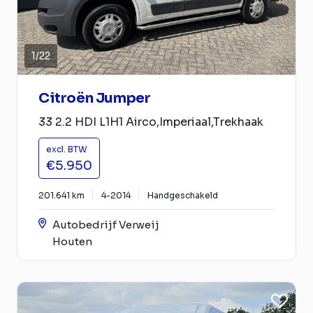
1
/
22
Citroën Jumper
33 2.2 HDI L1H1 Airco,Imperiaal,Trekhaak
excl. BTW
€5.950
201.641 km
4-2014
Handgeschakeld
Autobedrijf Verweij
Houten