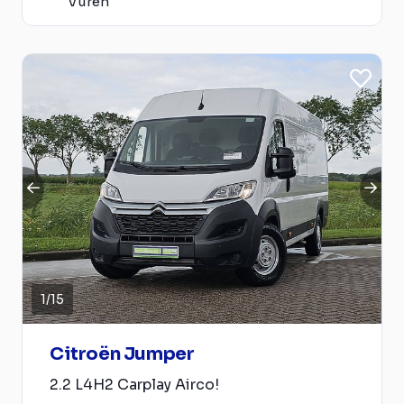
Vuren
1
/
15
Citroën Jumper
2.2 L4H2 Carplay Airco!