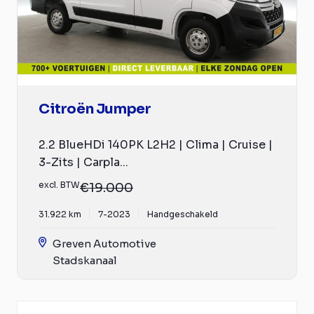
Citroën Jumper
2.2 BlueHDi 140PK L2H2 | Clima | Cruise |
3-Zits | Carpla...
excl. BTW
€19.000
31.922 km
7-2023
Handgeschakeld
Greven Automotive
Stadskanaal