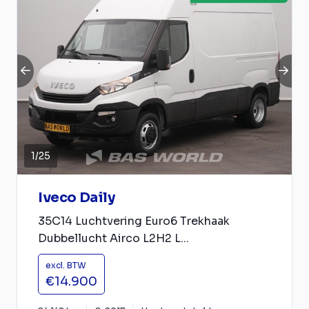
1
/
25
Iveco Daily
35C14 Luchtvering Euro6 Trekhaak
Dubbellucht Airco L2H2 L...
excl. BTW
€14.900