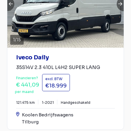
1
/
15
Iveco Daily
35S14V 2.3 410L L4H2 SUPER LANG
Financieren?
excl. BTW
€ 441,09
€18.999
per maand
121.475 km
1-2021
Handgeschakeld
Koolen Bedrijfswagens
Tilburg