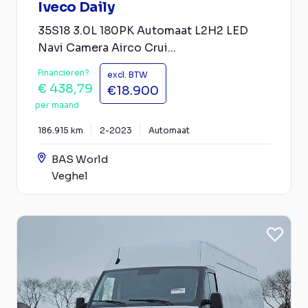
Iveco Daily
35S18 3.0L 180PK Automaat L2H2 LED
Navi Camera Airco Crui...
Financieren?
excl. BTW
€ 438,79
€18.900
per maand
186.915 km
2-2023
Automaat
BAS World
Veghel