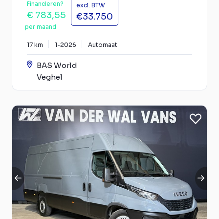
Financieren?
excl. BTW
€ 783,55
€33.750
per maand
17 km
1-2026
Automaat
BAS World
Veghel