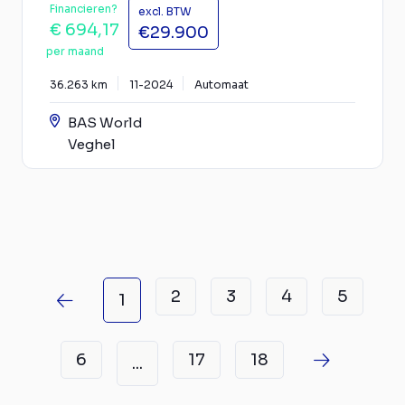
Financieren?
excl. BTW
€ 694,17
€29.900
per maand
36.263 km
11-2024
Automaat
BAS World
Veghel
2
3
4
5
1
6
17
18
...