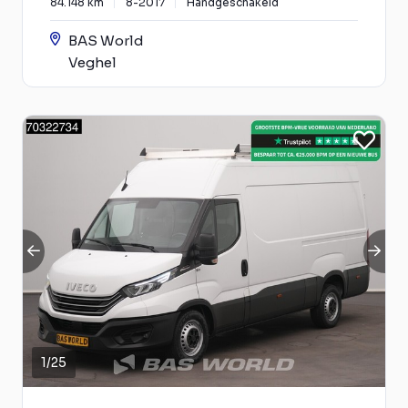
84.148 km
8-2017
Handgeschakeld
BAS World
Veghel
1
/
25