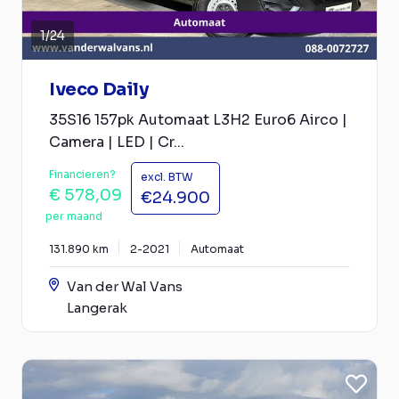
1
/
24
Iveco Daily
35S16 157pk Automaat L3H2 Euro6 Airco |
Camera | LED | Cr...
Financieren?
excl. BTW
€ 578,09
€24.900
per maand
131.890 km
2-2021
Automaat
Van der Wal Vans
Langerak