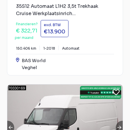
35S12 Automaat L1H2 3,5t Trekhaak
Cruise Werkplaatsinrich...
Financieren?
excl. BTW
€ 322,71
€13.900
per maand
150.406 km
1-2018
Automaat
BAS World
Veghel