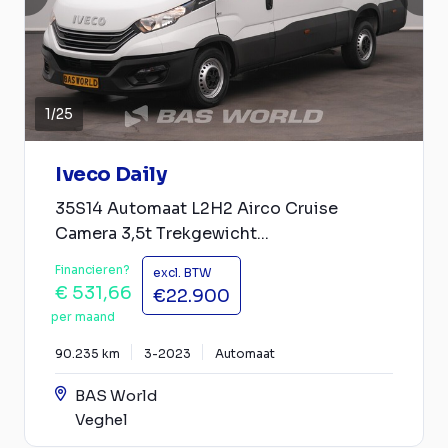
1
/
25
Iveco Daily
35S14 Automaat L2H2 Airco Cruise
Camera 3,5t Trekgewicht...
Financieren?
excl. BTW
€ 531,66
€22.900
per maand
90.235 km
3-2023
Automaat
BAS World
Veghel