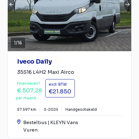
1
/
16
Iveco Daily
35S16 L4H2 Maxi Airco
Financieren?
excl. BTW
€ 507,28
€21.850
per maand
57.597 km
3-2024
Handgeschakeld
Bestelbus | KLEYN Vans
Vuren