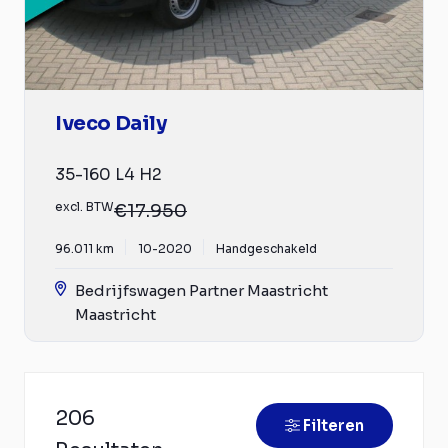
Iveco Daily
35-160 L4 H2
excl. BTW
€17.950
96.011 km
10-2020
Handgeschakeld
Bedrijfswagen Partner Maastricht
Maastricht
206
Filteren