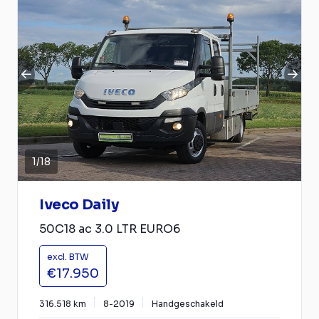
1
/
18
Iveco Daily
50C18 ac 3.0 LTR EURO6
excl. BTW
€17.950
316.518 km
8-2019
Handgeschakeld