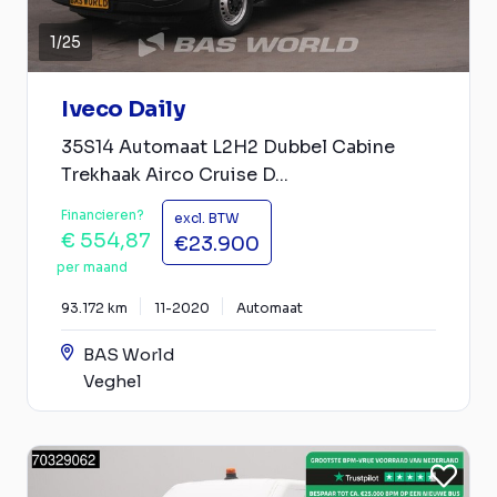
1
/
25
Iveco Daily
35S14 Automaat L2H2 Dubbel Cabine
Trekhaak Airco Cruise D...
Financieren?
excl. BTW
€ 554,87
€23.900
per maand
93.172 km
11-2020
Automaat
BAS World
Veghel