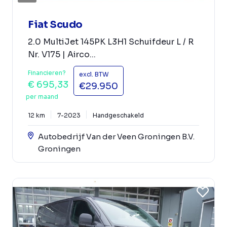
Fiat Scudo
2.0 MultiJet 145PK L3H1 Schuifdeur L / R
Nr. V175 | Airco...
Financieren?
excl. BTW
€ 695,33
€29.950
per maand
12 km
7-2023
Handgeschakeld
Autobedrijf Van der Veen Groningen B.V.
Groningen