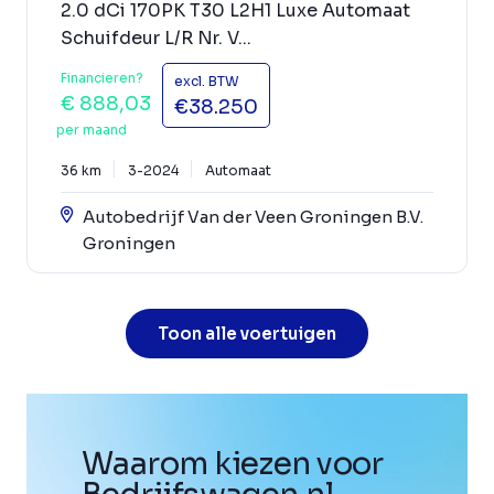
2.0 dCi 170PK T30 L2H1 Luxe Automaat
Schuifdeur L/R Nr. V...
Financieren?
excl. BTW
€ 888,03
€38.250
per maand
36 km
3-2024
Automaat
Autobedrijf Van der Veen Groningen B.V.
Groningen
Toon alle voertuigen
Waarom kiezen voor