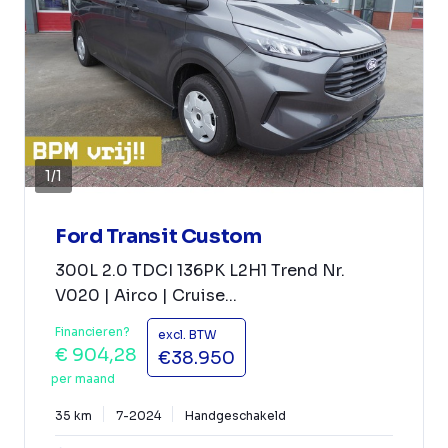
1
/
1
Ford Transit Custom
300L 2.0 TDCI 136PK L2H1 Trend Nr.
V020 | Airco | Cruise...
Financieren?
excl. BTW
€ 904,28
€38.950
per maand
35 km
7-2024
Handgeschakeld