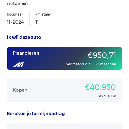
Automaat
bouwjaar
km.stand
11-2024
11
Ik wil deze auto
Financieren
€950,71
per maand o.b.v 60 maanden
€40.950
Kopen
excl. BTW
Bereken je termijnbedrag