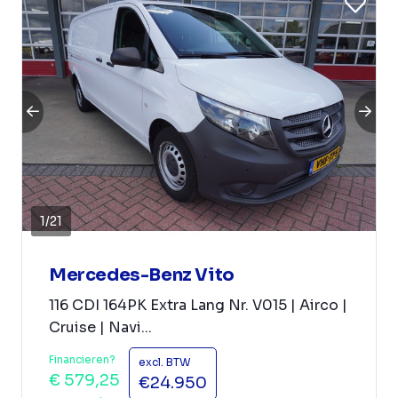
1
/
21
Mercedes-Benz Vito
116 CDI 164PK Extra Lang Nr. V015 | Airco |
Cruise | Navi...
Financieren?
excl. BTW
€ 579,25
€24.950