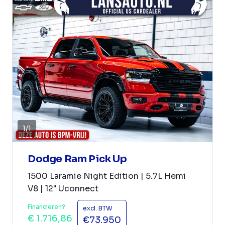
1
/
1
Dodge Ram Pick Up
1500 Laramie Night Edition | 5.7L Hemi
V8 | 12" Uconnect
Financieren?
excl. BTW
€ 1.716,86
€73.950