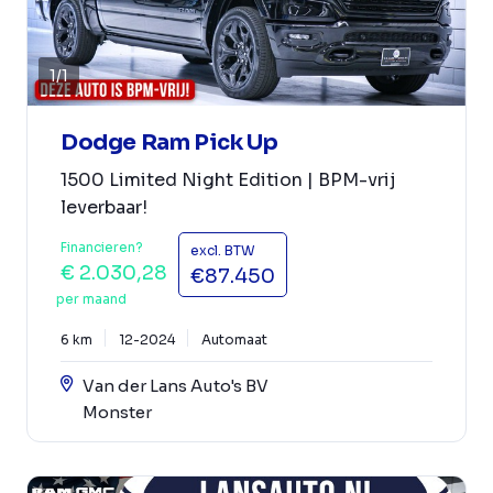
1
/
1
Dodge Ram Pick Up
1500 Limited Night Edition | BPM-vrij
leverbaar!
Financieren?
excl. BTW
€ 2.030,28
€87.450
per maand
6 km
12-2024
Automaat
Van der Lans Auto's BV
Monster