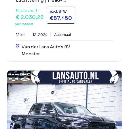
Luchtvering | Head-...
Financieren?
excl. BTW
€ 2.030,28
€87.450
per maand
12 km
12-2024
Automaat
Van der Lans Auto's BV
Monster