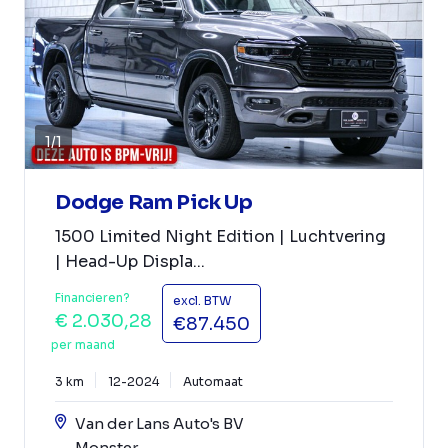
1
/
1
Dodge Ram Pick Up
1500 Limited Night Edition | Luchtvering
| Head-Up Displa...
Financieren?
excl. BTW
€ 2.030,28
€87.450
per maand
3 km
12-2024
Automaat
Van der Lans Auto's BV
Monster