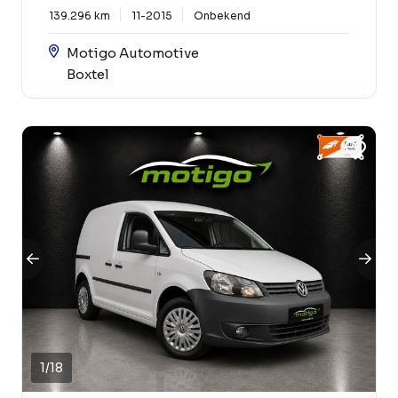
139.296 km
11-2015
Onbekend
Motigo Automotive
Boxtel
1
/
18