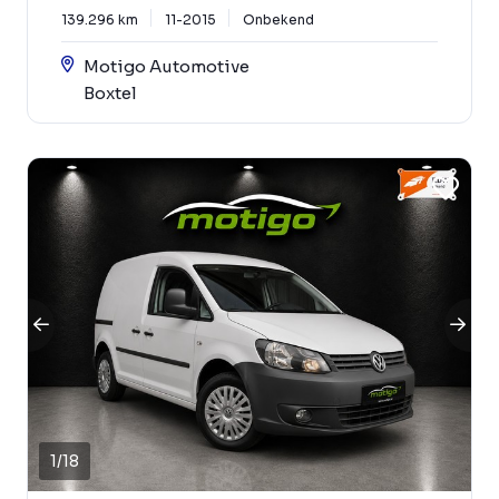
139.296 km
11-2015
Onbekend
Motigo Automotive
Boxtel
1
/
18