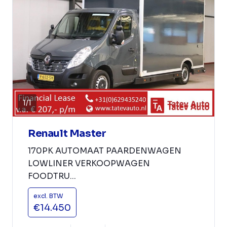
1
/
1
Renault Master
170PK AUTOMAAT PAARDENWAGEN
LOWLINER VERKOOPWAGEN
FOODTRU...
excl. BTW
€14.450