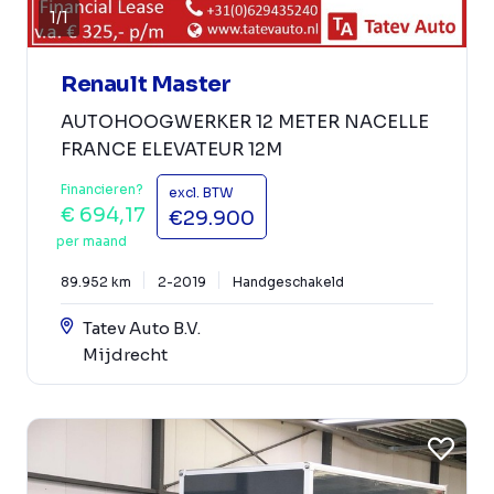
1
/
1
Renault Master
AUTOHOOGWERKER 12 METER NACELLE
FRANCE ELEVATEUR 12M
Financieren?
excl. BTW
€ 694,17
€29.900
per maand
89.952 km
2-2019
Handgeschakeld
Tatev Auto B.V.
Mijdrecht