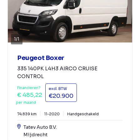
1
/
1
Peugeot Boxer
335 140PK L4H3 AIRCO CRUISE
CONTROL
Financieren?
excl. BTW
€ 485,22
€20.900
per maand
74.839 km
11-2020
Handgeschakeld
Tatev Auto B.V.
Mijdrecht