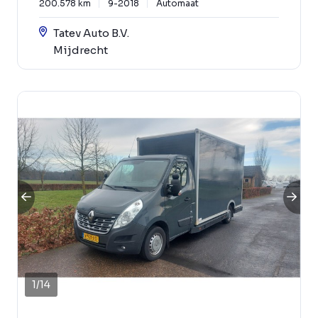
200.578 km
9-2018
Automaat
Tatev Auto B.V.
Mijdrecht
1
/
14