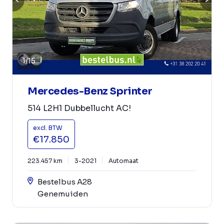
1
/
15
Mercedes-Benz Sprinter
514 L2H1 Dubbellucht AC!
excl. BTW
€17.850
223.457 km
3-2021
Automaat
Bestelbus A28
Genemuiden