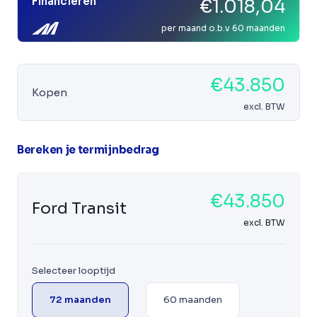
Financieren
€1.018,04
per maand o.b.v 60 maanden
€43.850
Kopen
excl. BTW
Bereken je termijnbedrag
€43.850
Ford Transit
excl. BTW
Selecteer looptijd
72 maanden
60 maanden