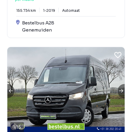
155.734 km
1-2019
Automaat
Bestelbus A28
Genemuiden
1
/
15