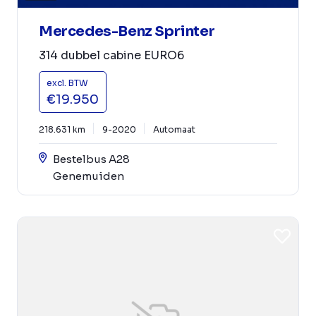
Mercedes-Benz Sprinter
314 dubbel cabine EURO6
excl. BTW
€19.950
218.631 km
9-2020
Automaat
Bestelbus A28
Genemuiden