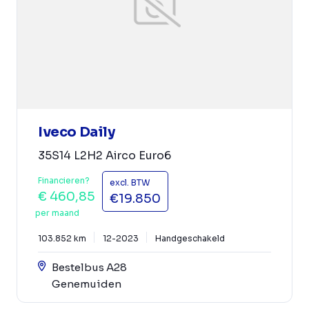
Iveco Daily
35S14 L2H2 Airco Euro6
Financieren?
excl. BTW
€ 460,85
€19.850
per maand
103.852 km
12-2023
Handgeschakeld
Bestelbus A28
Genemuiden