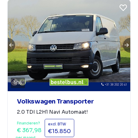
1
/
16
Volkswagen Transporter
2.0 TDI L2H1 Navi Automaat!
Financieren?
excl. BTW
€ 367,98
€15.850
per maand