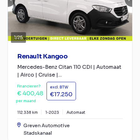
1
/
25
Renault Kangoo
Mercedes-Benz Citan 110 CDI | Automaat
| Airco | Cruise |...
Financieren?
excl. BTW
€ 400,48
€17.250
per maand
112.338 km
1-2023
Automaat
Greven Automotive
Stadskanaal