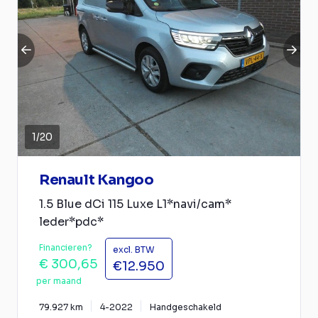
1
/
20
Renault Kangoo
1.5 Blue dCi 115 Luxe L1*navi/cam*
leder*pdc*
Financieren?
excl. BTW
€ 300,65
€12.950
per maand
79.927 km
4-2022
Handgeschakeld