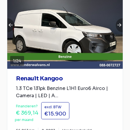
1
/
24
Renault Kangoo
1.3 TCe 131pk Benzine L1H1 Euro6 Airco |
Camera | LED | A...
Financieren?
excl. BTW
€ 369,14
€15.900
per maand