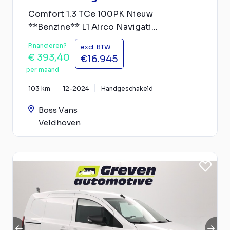
Comfort 1.3 TCe 100PK Nieuw
**Benzine** L1 Airco Navigati...
Financieren?
excl. BTW
€ 393,40
€16.945
per maand
103 km
12-2024
Handgeschakeld
Boss Vans
Veldhoven