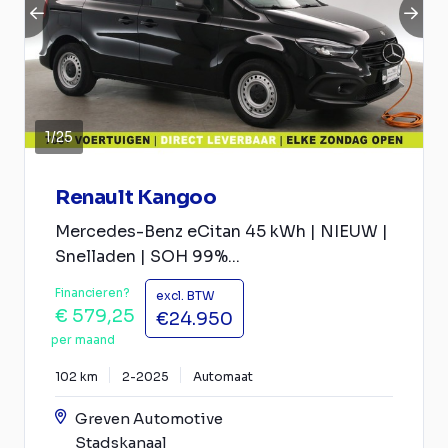
1
/
25
Renault Kangoo
Mercedes-Benz eCitan 45 kWh | NIEUW |
Snelladen | SOH 99%...
Financieren?
excl. BTW
€ 579,25
€24.950
per maand
102 km
2-2025
Automaat
Greven Automotive
Stadskanaal