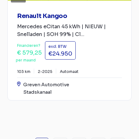
Renault Kangoo
Mercedes eCitan 45 kWh | NIEUW |
Snelladen | SOH 99% | Cl...
Financieren?
excl. BTW
€ 579,25
€24.950
per maand
103 km
2-2025
Automaat
Greven Automotive
Stadskanaal