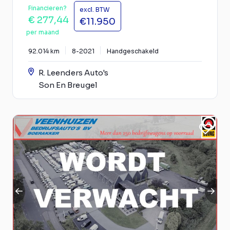
Financieren?
excl. BTW
€ 277,44
€11.950
per maand
92.014 km
8-2021
Handgeschakeld
R. Leenders Auto's
Son En Breugel