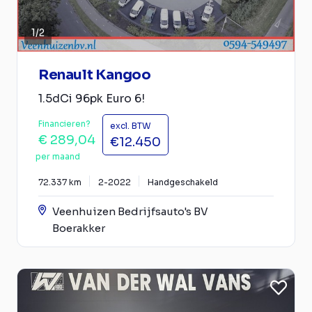
1
/
2
Renault Kangoo
1.5dCi 96pk Euro 6!
Financieren?
excl. BTW
€ 289,04
€12.450
per maand
72.337 km
2-2022
Handgeschakeld
Veenhuizen Bedrijfsauto's BV
Boerakker