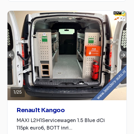
1
/
25
Renault Kangoo
MAXI L2H1Servicewagen 1.5 Blue dCi
115pk euro6, BOTT inri...