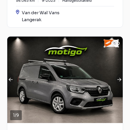
56.063 km
9-2023
Handgeschakeld
Van der Wal Vans
Langerak
1
/
9