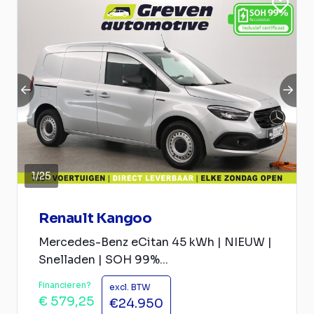
1
/
25
Renault Kangoo
Mercedes-Benz eCitan 45 kWh | NIEUW |
Snelladen | SOH 99%...
Financieren?
excl. BTW
€ 579,25
€24.950