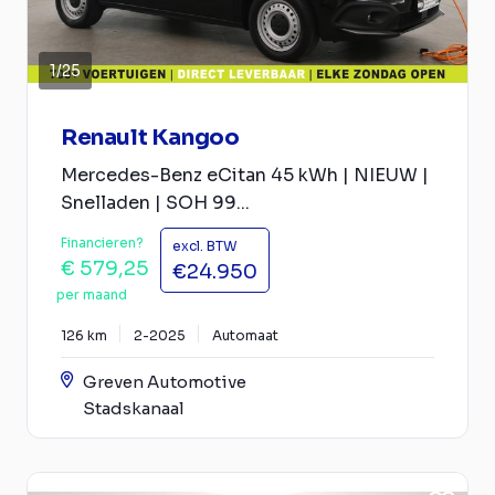
1
/
25
Renault Kangoo
Mercedes-Benz eCitan 45 kWh | NIEUW |
Snelladen | SOH 99...
Financieren?
excl. BTW
€ 579,25
€24.950
per maand
126 km
2-2025
Automaat
Greven Automotive
Stadskanaal