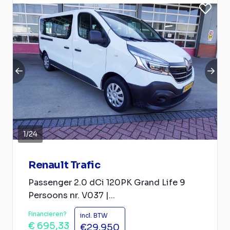
1
/
24
Renault Trafic
Passenger 2.0 dCi 120PK Grand Life 9
Persoons nr. V037 |...
Financieren?
incl. BTW
€ 695,33
€29.950