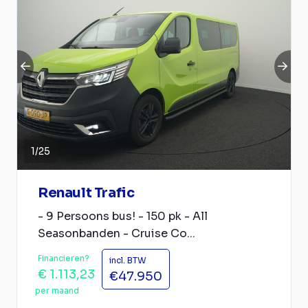
1
/
25
Renault Trafic
- 9 Persoons bus! - 150 pk - All
Seasonbanden - Cruise Co...
Financieren?
incl. BTW
€ 1.113,23
€47.950
per maand