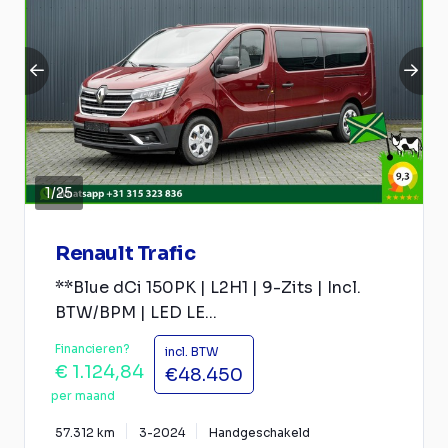
1
/
25
Renault Trafic
**Blue dCi 150PK | L2H1 | 9-Zits | Incl.
BTW/BPM | LED LE...
Financieren?
incl. BTW
€ 1.124,84
€48.450
per maand
57.312 km
3-2024
Handgeschakeld