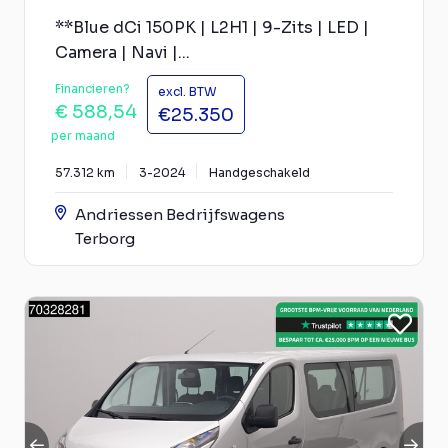
**Blue dCi 150PK | L2H1 | 9-Zits | LED |
Camera | Navi |...
Financieren?
excl. BTW
€ 588,54
€25.350
per maand
57.312 km
3-2024
Handgeschakeld
Andriessen Bedrijfswagens
Terborg