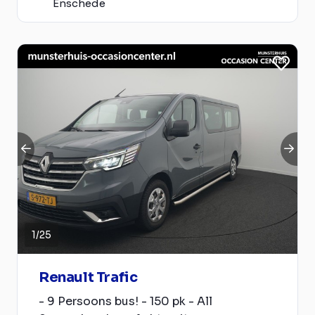
Enschede
1
/
25
Renault Trafic
- 9 Persoons bus! - 150 pk - All