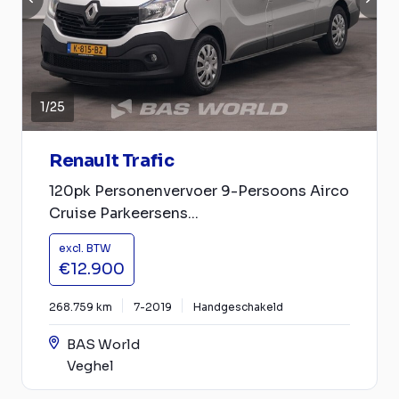
1
/
25
Renault Trafic
120pk Personenvervoer 9-Persoons Airco
Cruise Parkeersens...
excl. BTW
€12.900
268.759 km
7-2019
Handgeschakeld
BAS World
Veghel