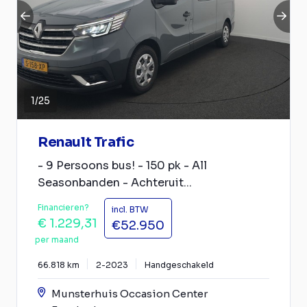
1
/
25
Renault Trafic
- 9 Persoons bus! - 150 pk - All
Seasonbanden - Achteruit...
Financieren?
incl. BTW
€ 1.229,31
€52.950
per maand
66.818 km
2-2023
Handgeschakeld
Munsterhuis Occasion Center