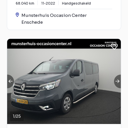
68.040 km
11-2022
Handgeschakeld
Munsterhuis Occasion Center
Enschede
1
/
25