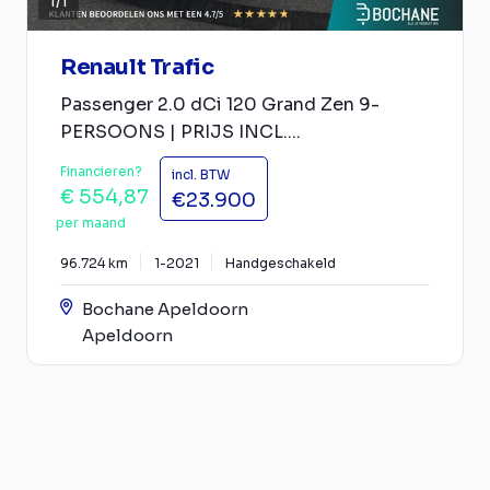
1
/
1
Renault Trafic
Passenger 2.0 dCi 120 Grand Zen 9-
PERSOONS | PRIJS INCL....
Financieren?
incl. BTW
€ 554,87
€23.900
per maand
96.724 km
1-2021
Handgeschakeld
Bochane Apeldoorn
Apeldoorn