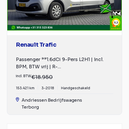
Renault Trafic
Passenger **1.6dCi 9-Pers L2H1 | Incl.
BPM, BTW vrij | R-...
incl. BTW
€18.950
153.421 km
3-2018
Handgeschakeld
Andriessen Bedrijfswagens
Terborg