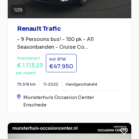
1
/
25
Renault Trafic
- 9 Persoons bus! - 150 pk - All
Seasonbanden - Cruise Co...
Financieren?
incl. BTW
€ 1.113,23
€47.950
per maand
75.519 km
11-2022
Handgeschakeld
Munsterhuis Occasion Center
Enschede