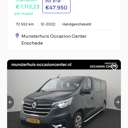
Financieren?
incl. BTW
€ 1.113,23
€47.950
per maand
72.552 km
12-2022
Handgeschakeld
Munsterhuis Occasion Center
Enschede