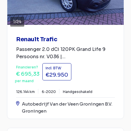
1
/
24
Renault Trafic
Passenger 2.0 dCi 120PK Grand Life 9
Persoons nr. V036 |...
Financieren?
incl. BTW
€ 695,33
€29.950
per maand
126.144 km
6-2020
Handgeschakeld
Autobedrijf Van der Veen Groningen B.V.
Groningen