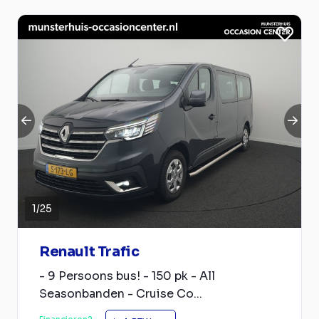
1
/
25
Renault Trafic
- 9 Persoons bus! - 150 pk - All
Seasonbanden - Cruise Co...