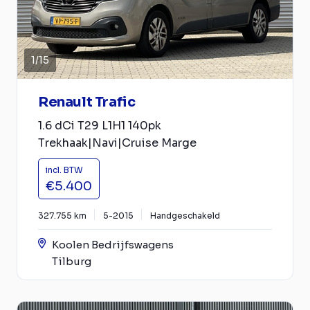
1
/
15
Renault Trafic
1.6 dCi T29 L1H1 140pk
Trekhaak|Navi|Cruise Marge
incl. BTW
€5.400
327.755 km
5-2015
Handgeschakeld
Koolen Bedrijfswagens
Tilburg