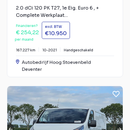
2.0 dCi 120 PK T27, 1e Eig. Euro 6 , +
Complete Werkplaat...
Financieren?
excl. BTW
€ 254,22
€10.950
per maand
167.227 km
10-2021
Handgeschakeld
Autobedrijf Hoog Stoevenbeld
Deventer