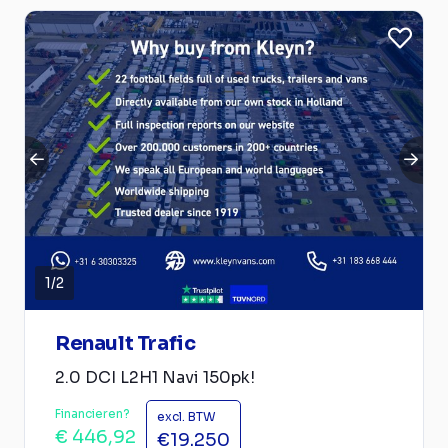
1
/
2
Renault Trafic
2.0 DCI L2H1 Navi 150pk!
Financieren?
excl. BTW
€ 446,92
€19.250