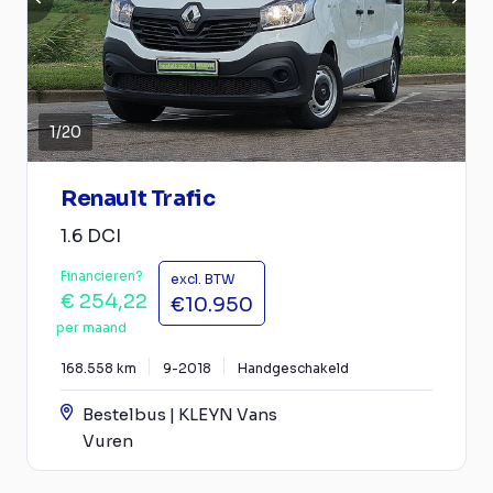
1
/
20
Renault Trafic
1.6 DCI
Financieren?
excl. BTW
€ 254,22
€10.950
per maand
168.558 km
9-2018
Handgeschakeld
Bestelbus | KLEYN Vans
Vuren