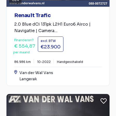
Renault Trafic
2.0 Blue dCi 131pk L2H1 Euro6 Airco |
Navigatie | Camera...
Financieren?
excl. BTW
€ 554,87
€23.900
per maand
86.986 km
10-2022
Handgeschakeld
Van der Wal Vans
Langerak