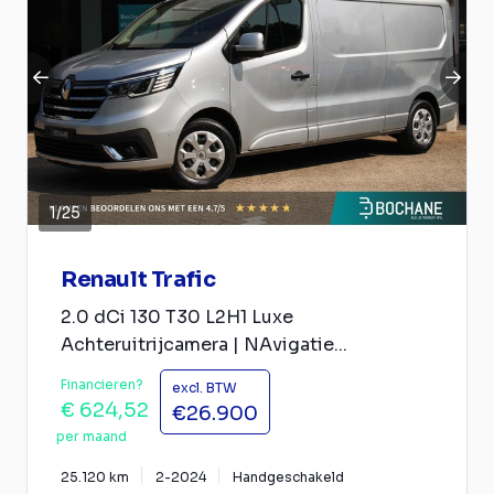
1
/
25
Renault Trafic
2.0 dCi 130 T30 L2H1 Luxe
Achteruitrijcamera | NAvigatie...
Financieren?
excl. BTW
€ 624,52
€26.900
per maand
25.120 km
2-2024
Handgeschakeld