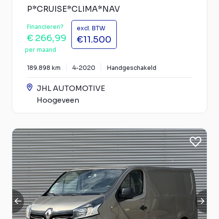
P*CRUISE*CLIMA*NAV
Financieren?
excl. BTW
€ 266,99
€11.500
per maand
189.898 km
4-2020
Handgeschakeld
JHL AUTOMOTIVE
Hoogeveen