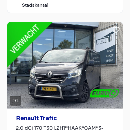
Stadskanaal
1
/
1
Renault Trafic
2.0 dCi 170 T30 L2H1*HAAK*CAM*3-