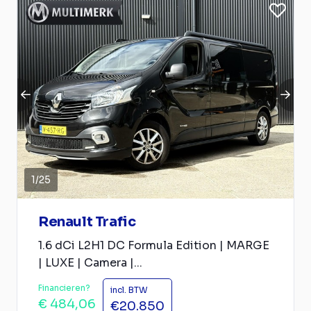
1
/
25
Renault Trafic
1.6 dCi L2H1 DC Formula Edition | MARGE
| LUXE | Camera |...
Financieren?
incl. BTW
€ 484,06
€20.850