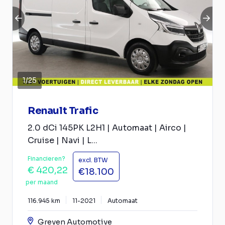
1
/
25
Renault Trafic
2.0 dCi 145PK L2H1 | Automaat | Airco |
Cruise | Navi | L...
Financieren?
excl. BTW
€ 420,22
€18.100
per maand
116.945 km
11-2021
Automaat
Greven Automotive