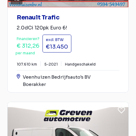
Renault Trafic
2.0dCi 120pk Euro 6!
Financieren?
excl. BTW
€ 312,26
€13.450
per maand
107.610 km
5-2021
Handgeschakeld
Veenhuizen Bedrijfsauto's BV
Boerakker