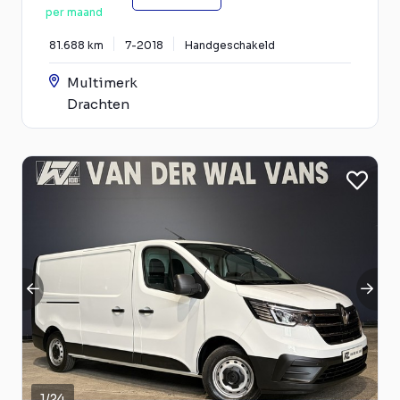
per maand
81.688 km
7-2018
Handgeschakeld
Multimerk
Drachten
1
/
24