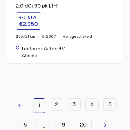
2.0 dCi 90 pk L1H1
excl. BTW
€2.950
253.121 km
5-2007
Handgeschakeld
Lenferink Auto's B.V.
Almelo
2
3
4
5
1
6
19
20
...