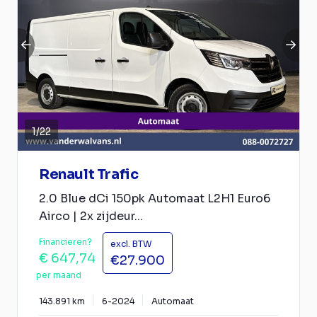
1
/
22
Renault Trafic
2.0 Blue dCi 150pk Automaat L2H1 Euro6
Airco | 2x zijdeur...
Financieren?
excl. BTW
€ 647,74
€27.900
per maand
143.891 km
6-2024
Automaat