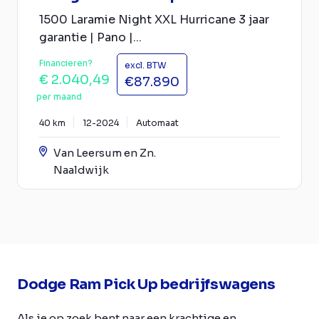
1500 Laramie Night XXL Hurricane 3 jaar
garantie | Pano |...
Financieren?
excl. BTW
€ 2.040,49
€87.890
per maand
40 km
12-2024
Automaat
Van Leersum en Zn.
Naaldwijk
Dodge Ram Pick Up bedrijfswagens
Als je op zoek bent naar een krachtige en