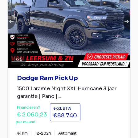
1
/
25
Dodge Ram Pick Up
1500 Laramie Night XXL Hurricane 3 jaar
garantie | Pano |...
Financieren?
excl. BTW
€ 2.060,23
€88.740
per maand
44 km
12-2024
Automaat