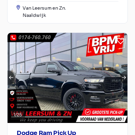
Van Leersum en Zn.
Naaldwijk
1
/
25
Dodge Ram Pick Up