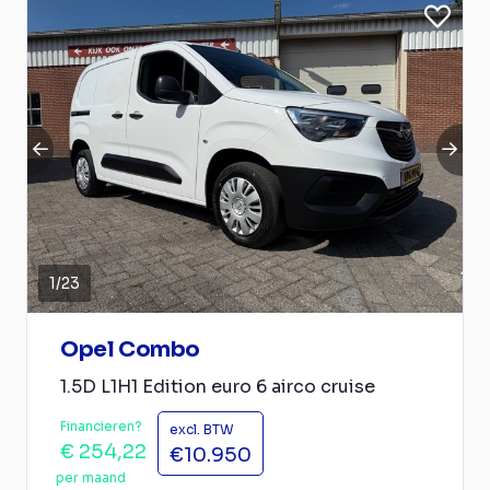
1
/
23
Opel Combo
1.5D L1H1 Edition euro 6 airco cruise
Financieren?
excl. BTW
€ 254,22
€10.950
per maand