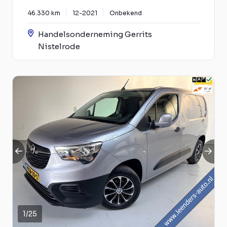
46.330 km
12-2021
Onbekend
Handelsonderneming Gerrits
Nistelrode
1
/
25