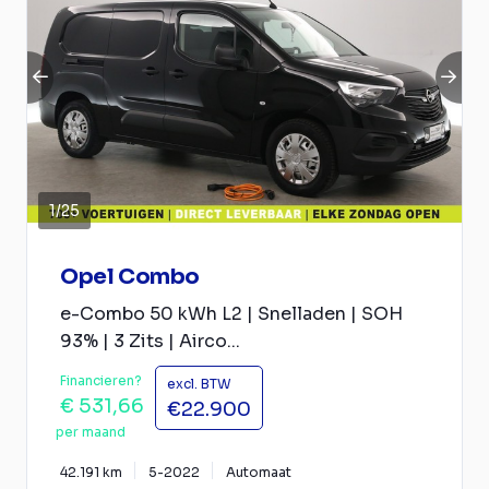
1
/
25
Opel Combo
e-Combo 50 kWh L2 | Snelladen | SOH
93% | 3 Zits | Airco...
Financieren?
excl. BTW
€ 531,66
€22.900
per maand
42.191 km
5-2022
Automaat