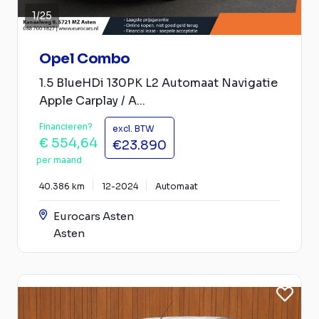
1
/
25
Opel Combo
1.5 BlueHDi 130PK L2 Automaat Navigatie
Apple Carplay / A...
Financieren?
excl. BTW
€ 554,64
€23.890
per maand
40.386 km
12-2024
Automaat
Eurocars Asten
Asten