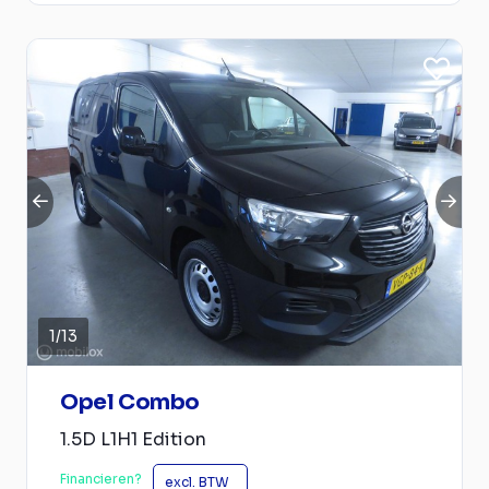
1
/
13
Opel Combo
1.5D L1H1 Edition
Financieren?
excl. BTW