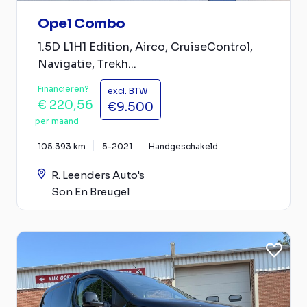
Opel Combo
1.5D L1H1 Edition, Airco, CruiseControl,
Navigatie, Trekh...
Financieren?
excl. BTW
€ 220,56
€9.500
per maand
105.393 km
5-2021
Handgeschakeld
R. Leenders Auto's
Son En Breugel