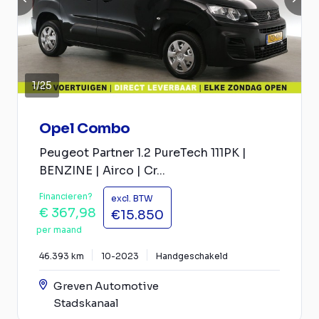
1
/
25
Opel Combo
Peugeot Partner 1.2 PureTech 111PK |
BENZINE | Airco | Cr...
Financieren?
excl. BTW
€ 367,98
€15.850
per maand
46.393 km
10-2023
Handgeschakeld
Greven Automotive
Stadskanaal