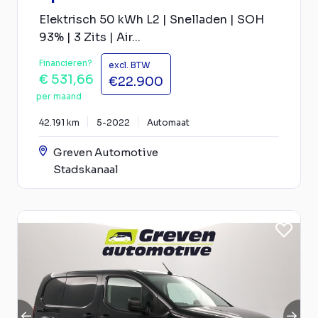
Elektrisch 50 kWh L2 | Snelladen | SOH
93% | 3 Zits | Air...
Financieren?
excl. BTW
€ 531,66
€22.900
per maand
42.191 km
5-2022
Automaat
Greven Automotive
Stadskanaal