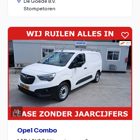
De Goede B.V.
Stompetoren
1
/
1
Opel Combo