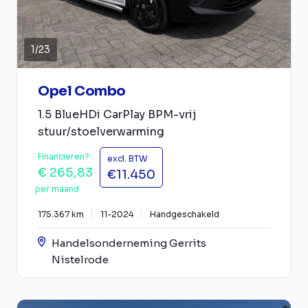
1
/
23
Opel Combo
1.5 BlueHDi CarPlay BPM-vrij
stuur/stoelverwarming
Financieren?
excl. BTW
€ 265,83
€11.450
per maand
175.367 km
11-2024
Handgeschakeld
Handelsonderneming Gerrits
Nistelrode