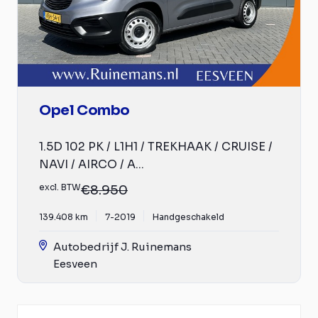
Opel Combo
1.5D 102 PK / L1H1 / TREKHAAK / CRUISE /
NAVI / AIRCO / A...
excl. BTW
€8.950
139.408 km
7-2019
Handgeschakeld
Autobedrijf J. Ruinemans
Eesveen