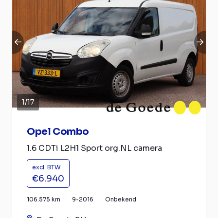
1
/
17
Opel Combo
1.6 CDTi L2H1 Sport org.NL camera
excl. BTW
€6.940
106.575 km
9-2016
Onbekend