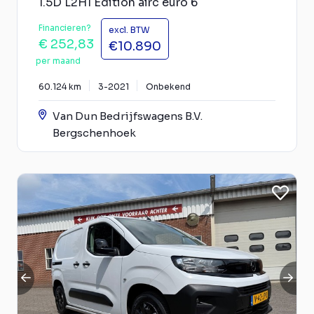
1.5D L2H1 Edition airc euro 6
Financieren?
excl. BTW
€ 252,83
€10.890
per maand
60.124 km
3-2021
Onbekend
Van Dun Bedrijfswagens B.V.
Bergschenhoek