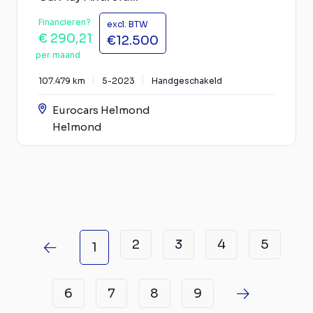
Financieren?
excl. BTW
€ 290,21
€12.500
per maand
107.479 km
5-2023
Handgeschakeld
Eurocars Helmond
Helmond
2
3
4
5
1
6
7
8
9