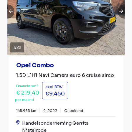
1
/
22
Opel Combo
1.5D L1H1 Navi Camera euro 6 cruise airco
Financieren?
excl. BTW
€ 219,40
€9.450
per maand
145.953 km
9-2022
Onbekend
Handelsonderneming Gerrits
Nistelrode