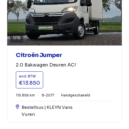
1
/
15
Citroën Jumper
2.0 Bakwagen Deuren AC!
excl. BTW
€13.850
115.856 km
8-2017
Handgeschakeld
Bestelbus | KLEYN Vans
Vuren