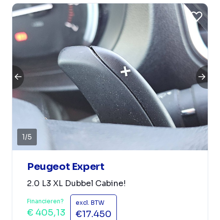
1
/
5
Peugeot Expert
2.0 L3 XL Dubbel Cabine!
Financieren?
excl. BTW
€ 405,13
€17.450