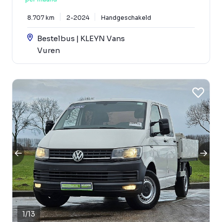
8.707 km
2-2024
Handgeschakeld
Bestelbus | KLEYN Vans
Vuren
1
/
13