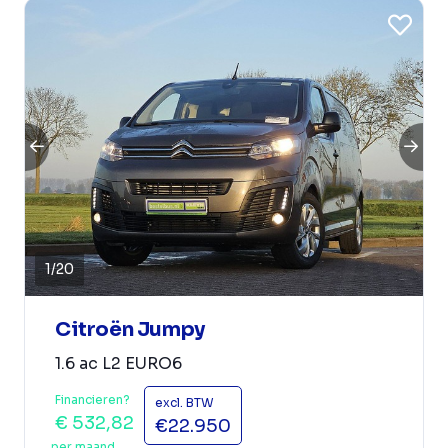
1
/
20
Citroën Jumpy
1.6 ac L2 EURO6
Financieren?
excl. BTW
€ 532,82
€22.950
per maand