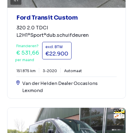
Ford Transit Custom
320 2.0 TDCI
L2H1*Sport*dub.schuifdeuren
Financieren?
excl. BTW
€ 531,66
€22.900
per maand
151.875 km
3-2020
Automaat
Van der Heiden Dealer Occasions
Lexmond