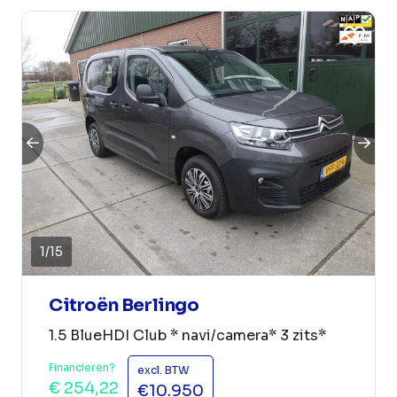
1
/
15
Citroën Berlingo
1.5 BlueHDI Club * navi/camera* 3 zits*
Financieren?
excl. BTW
€ 254,22
€10.950