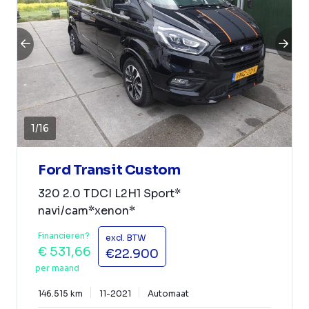
1
/
16
Ford Transit Custom
320 2.0 TDCI L2H1 Sport*
navi/cam*xenon*
Financieren?
excl. BTW
€ 531,66
€22.900
per maand
146.515 km
11-2021
Automaat