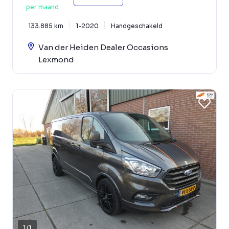
per maand
133.885 km
1-2020
Handgeschakeld
Van der Heiden Dealer Occasions
Lexmond
1
/
1