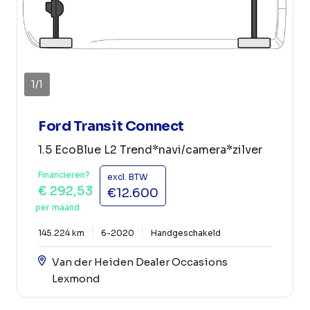
1
/
1
Ford Transit Connect
1.5 EcoBlue L2 Trend*navi/camera*zilver
Financieren?
excl. BTW
€ 292,53
€12.600
per maand
145.224 km
6-2020
Handgeschakeld
Van der Heiden Dealer Occasions
Lexmond