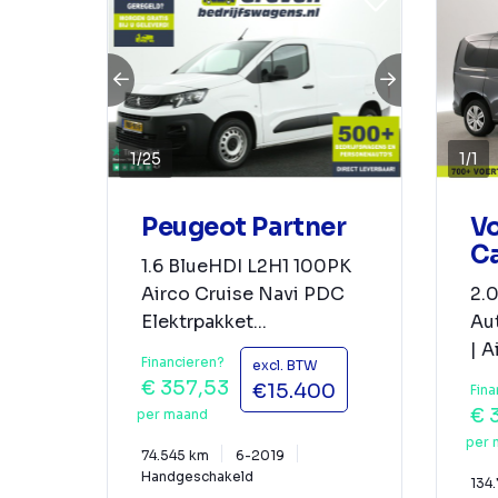
1
/
25
1
/
1
Peugeot Partner
V
C
1.6 BlueHDI L2H1 100PK
Airco Cruise Navi PDC
2.0
Elektrpakket...
Au
| A
Financieren?
excl. BTW
€ 357,53
€15.400
Fina
€ 
per maand
per 
74.545 km
6-2019
Handgeschakeld
134