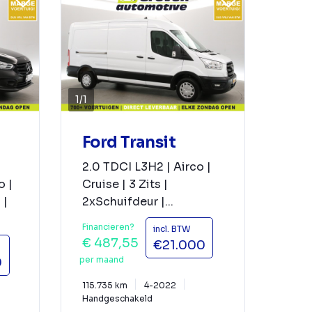
1
/
1
Ford Transit
2.0 TDCI L3H2 | Airco |
o |
Cruise | 3 Zits |
 |
2xSchuifdeur |...
Financieren?
incl. BTW
€ 487,55
€21.000
per maand
0
115.735 km
4-2022
Handgeschakeld