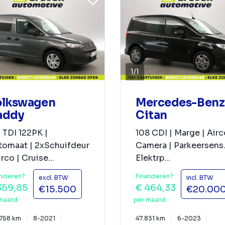
1
/
1
olkswagen
Mercedes-Benz
addy
Citan
 TDI 122PK |
108 CDI | Marge | Airc
tomaat | 2xSchuifdeur
Camera | Parkeersens.
irco | Cruise...
Elektrp...
ncieren?
Financieren?
excl. BTW
incl. BTW
359,85
€ 464,33
€15.500
€20.00
maand
per maand
.758 km
8-2021
47.831 km
6-2023