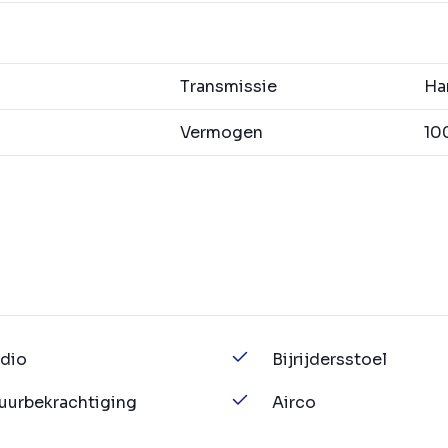
Transmissie
Han
Vermogen
100
dio
Bijrijdersstoel
uurbekrachtiging
Airco