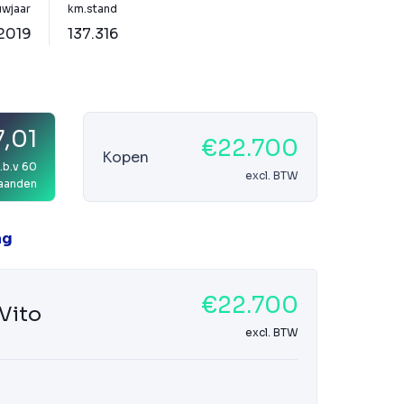
wjaar
km.stand
2019
137.316
,01
€22.700
Kopen
.b.v 60
excl. BTW
aanden
ag
€22.700
Vito
excl. BTW