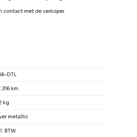
in contact met de verkoper
66-DTL
.316 km
2 kg
ver metallic
l. BTW