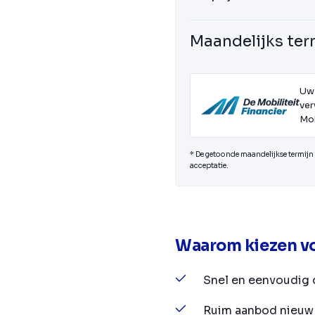
Maandelijks ter
Uw
ver
Mob
* De getoonde maandelijkse termijn i
acceptatie.
Waarom kiezen vo
Snel en eenvoudig 
Ruim aanbod nieuw 