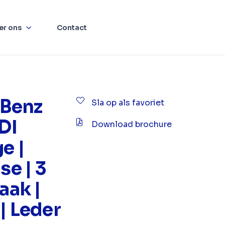
er ons
Contact
Benz
Sla op als favoriet
CDI
Download brochure
e |
se | 3
aak |
| Leder