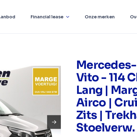
Aanbod
Financial lease
Onze merken
Ov
Mercedes-
Vito - 114 
Lang | Marg
Airco | Crui
Zits | Trekh
Stoelverw. 