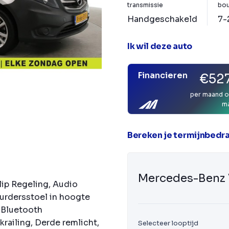
transmissie
bou
Handgeschakeld
7-
Ik wil deze auto
Financieren
€527
per maand o
m
Bereken je termijnbedr
Mercedes-Benz 
lip Regeling, Audio
urdersstoel in hoogte
, Bluetooth
railing, Derde remlicht,
Selecteer looptijd