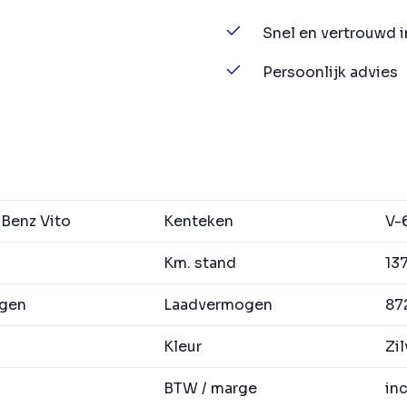
Snel en vertrouwd 
Persoonlijk advies
Benz Vito
Kenteken
V-
Km. stand
137
agen
Laadvermogen
87
Kleur
Zil
BTW / marge
inc