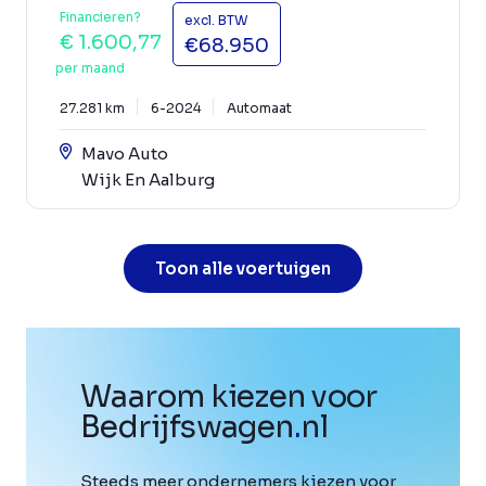
Financieren?
excl. BTW
€ 1.600,77
€68.950
per maand
27.281 km
6-2024
Automaat
Mavo Auto
Wijk En Aalburg
Toon alle voertuigen
Waarom kiezen voor
Bedrijfswagen
.
nl
Steeds meer ondernemers kiezen voor