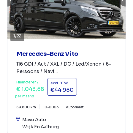
1
/
22
Mercedes-Benz Vito
116 CDI / Aut / XXL / DC / Led/Xenon / 6-
Persoons / Navi...
Financieren?
excl. BTW
€ 1.043,58
€44.950
per maand
59.800 km
10-2023
Automaat
Mavo Auto
Wijk En Aalburg