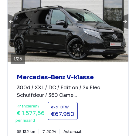
1
/
25
Mercedes-Benz V-klasse
300d / XXL / DC / Edition / 2x Elec
Schuifdeur / 360 Came...
Financieren?
excl. BTW
€ 1.577,56
€67.950
per maand
38.132 km
7-2024
Automaat