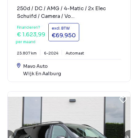
250d / DC / AMG / 4-Matic / 2x Elec
Schuifd / Camera / Vo...
Financieren?
excl. BTW
€ 1.623,99
€69.950
per maand
23.807 km
6-2024
Automaat
Mavo Auto
Wijk En Aalburg