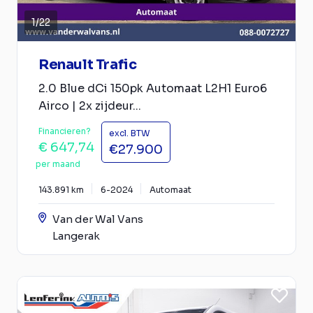
1
/
22
Renault Trafic
2.0 Blue dCi 150pk Automaat L2H1 Euro6
Airco | 2x zijdeur...
Financieren?
excl. BTW
€ 647,74
€27.900
per maand
143.891 km
6-2024
Automaat
Van der Wal Vans
Langerak