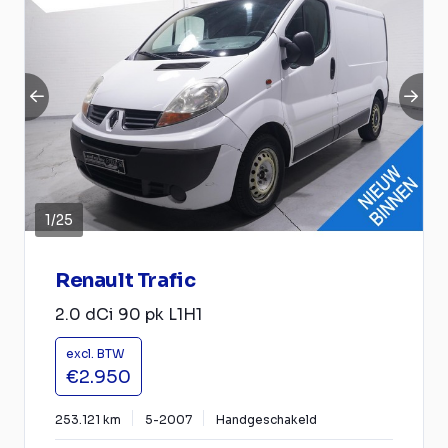
1
/
25
Renault Trafic
2.0 dCi 90 pk L1H1
excl. BTW
€2.950
253.121 km
5-2007
Handgeschakeld