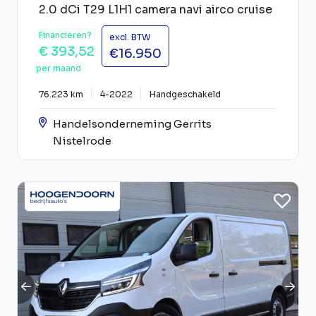
2.0 dCi T29 L1H1 camera navi airco cruise
Financieren?
excl. BTW
€ 393,52
€16.950
per maand
76.223 km
4-2022
Handgeschakeld
Handelsonderneming Gerrits
Nistelrode