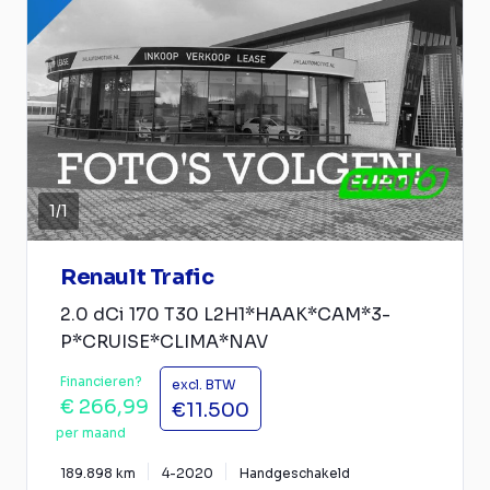
1
/
1
Renault Trafic
2.0 dCi 170 T30 L2H1*HAAK*CAM*3-
P*CRUISE*CLIMA*NAV
Financieren?
excl. BTW
€ 266,99
€11.500
per maand
189.898 km
4-2020
Handgeschakeld