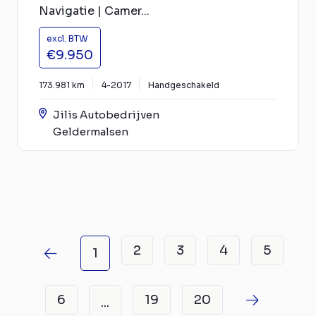
Navigatie | Camer...
excl. BTW
€9.950
173.981 km
4-2017
Handgeschakeld
Jilis Autobedrijven
Geldermalsen
2
3
4
5
1
6
19
20
...