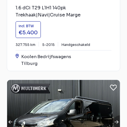
1.6 dCi T29 L1H1 140pk
Trekhaak|Navi|Cruise Marge
incl. BTW
€5.400
327.755 km
5-2015
Handgeschakeld
Koolen Bedrijfswagens
Tilburg