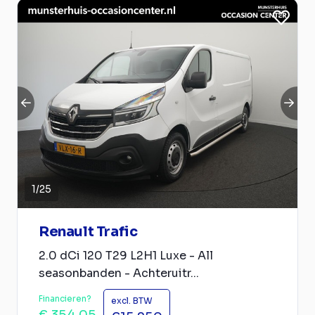
1
/
25
Renault Trafic
2.0 dCi 120 T29 L2H1 Luxe - All
seasonbanden - Achteruitr...
Financieren?
excl. BTW