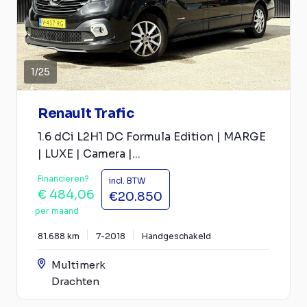
1
/
25
Renault Trafic
1.6 dCi L2H1 DC Formula Edition | MARGE
| LUXE | Camera |...
Financieren?
incl. BTW
€ 484,06
€20.850
per maand
81.688 km
7-2018
Handgeschakeld
Multimerk
Drachten