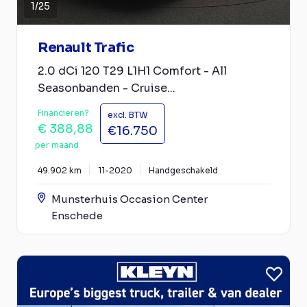
1
/
25
Renault Trafic
2.0 dCi 120 T29 L1H1 Comfort - All
Seasonbanden - Cruise...
Financieren?
excl. BTW
€ 388,88
€16.750
per maand
49.902 km
11-2020
Handgeschakeld
Munsterhuis Occasion Center
Enschede