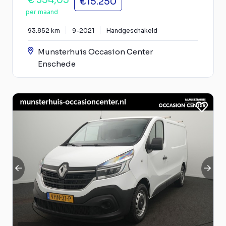
€ 354,05
€15.250
per maand
93.852 km
9-2021
Handgeschakeld
Munsterhuis Occasion Center
Enschede