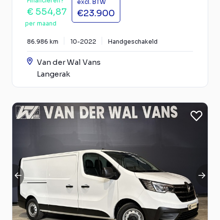
Financieren?
excl. BTW
€ 554,87
€23.900
per maand
86.986 km
10-2022
Handgeschakeld
Van der Wal Vans
Langerak