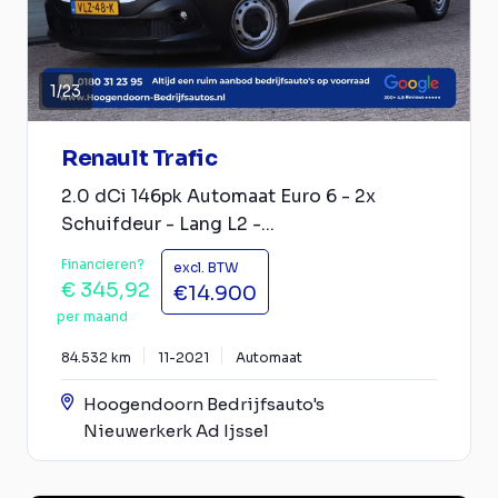
1
/
23
Renault Trafic
2.0 dCi 146pk Automaat Euro 6 - 2x
Schuifdeur - Lang L2 -...
Financieren?
excl. BTW
€ 345,92
€14.900
per maand
84.532 km
11-2021
Automaat
Hoogendoorn Bedrijfsauto's
Nieuwerkerk Ad Ijssel