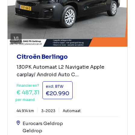
1
/
1
Citroën Berlingo
130PK Automaat L2 Navigatie Apple
carplay/ Android Auto C...
Financieren?
excl. BTW
€ 487,31
€20.990
per maand
44.914 km
3-2023
Automaat
Eurocars Geldrop
Geldrop