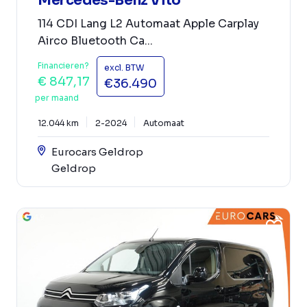
Mercedes-Benz Vito
114 CDI Lang L2 Automaat Apple Carplay
Airco Bluetooth Ca...
Financieren?
excl. BTW
€ 847,17
€36.490
per maand
12.044 km
2-2024
Automaat
Eurocars Geldrop
Geldrop