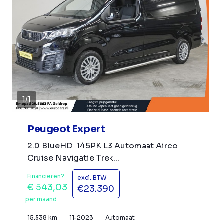
1
/
1
Peugeot Expert
2.0 BlueHDI 145PK L3 Automaat Airco
Cruise Navigatie Trek...
Financieren?
excl. BTW
€ 543,03
€23.390
per maand
15.538 km
11-2023
Automaat