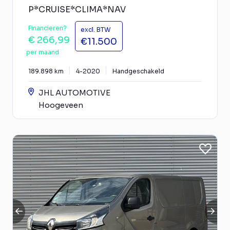
P*CRUISE*CLIMA*NAV
Financieren?
excl. BTW
€ 266,99
€11.500
per maand
189.898 km
4-2020
Handgeschakeld
JHL AUTOMOTIVE
Hoogeveen