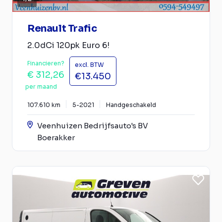
Renault Trafic
2.0dCi 120pk Euro 6!
Financieren?
excl. BTW
€ 312,26
€13.450
per maand
107.610 km
5-2021
Handgeschakeld
Veenhuizen Bedrijfsauto's BV
Boerakker