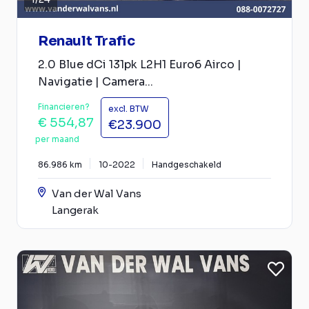
Renault Trafic
2.0 Blue dCi 131pk L2H1 Euro6 Airco |
Navigatie | Camera...
Financieren?
excl. BTW
€ 554,87
€23.900
per maand
86.986 km
10-2022
Handgeschakeld
Van der Wal Vans
Langerak