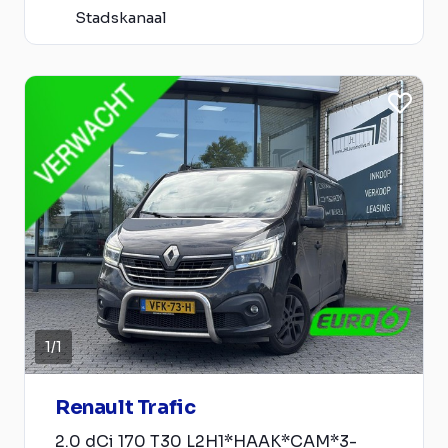
Stadskanaal
1
/
1
Renault Trafic
2.0 dCi 170 T30 L2H1*HAAK*CAM*3-