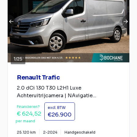
1
/
25
Renault Trafic
2.0 dCi 130 T30 L2H1 Luxe
Achteruitrijcamera | NAvigatie...
Financieren?
excl. BTW
€ 624,52
€26.900
per maand
25.120 km
2-2024
Handgeschakeld