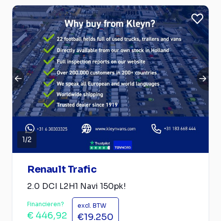
1
/
2
Renault Trafic
2.0 DCI L2H1 Navi 150pk!
Financieren?
excl. BTW
€ 446,92
€19.250