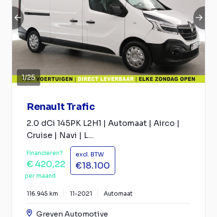
1
/
25
Renault Trafic
2.0 dCi 145PK L2H1 | Automaat | Airco |
Cruise | Navi | L...
Financieren?
excl. BTW
€ 420,22
€18.100
per maand
116.945 km
11-2021
Automaat
Greven Automotive