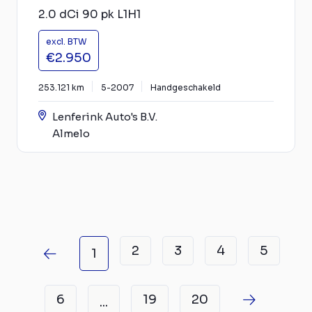
2.0 dCi 90 pk L1H1
excl. BTW
€2.950
253.121 km
5-2007
Handgeschakeld
Lenferink Auto's B.V.
Almelo
2
3
4
5
1
6
19
20
...