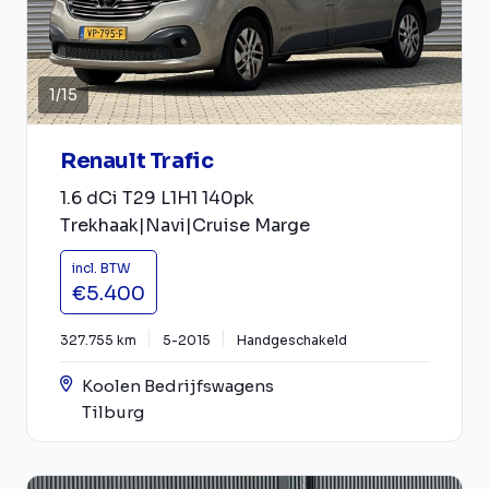
1
/
15
Renault Trafic
1.6 dCi T29 L1H1 140pk
Trekhaak|Navi|Cruise Marge
incl. BTW
€5.400
327.755 km
5-2015
Handgeschakeld
Koolen Bedrijfswagens
Tilburg