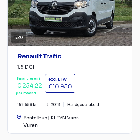
1
/
20
Renault Trafic
1.6 DCI
Financieren?
excl. BTW
€ 254,22
€10.950
per maand
168.558 km
9-2018
Handgeschakeld
Bestelbus | KLEYN Vans
Vuren