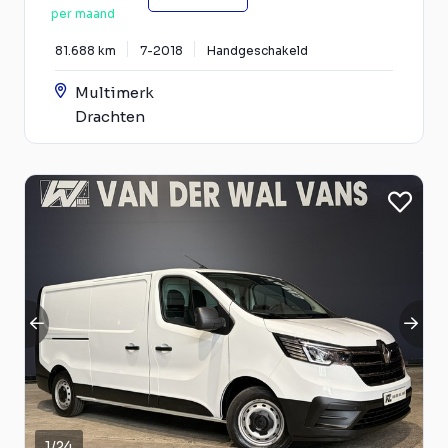
per maand
81.688 km
7-2018
Handgeschakeld
Multimerk
Drachten
1
/
24