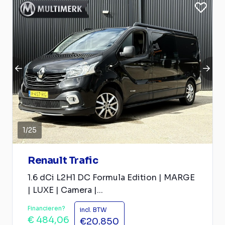
1
/
25
Renault Trafic
1.6 dCi L2H1 DC Formula Edition | MARGE
| LUXE | Camera |...
Financieren?
incl. BTW
€ 484,06
€20.850