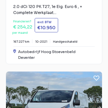
2.0 dCi 120 PK T27, 1e Eig. Euro 6 , +
Complete Werkplaat...
Financieren?
excl. BTW
€ 254,22
€10.950
per maand
167.227 km
10-2021
Handgeschakeld
Autobedrijf Hoog Stoevenbeld
Deventer