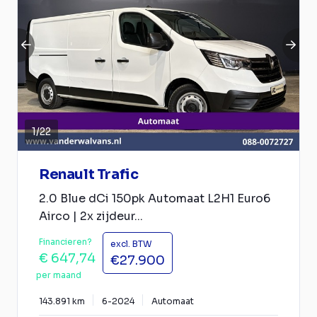
1
/
22
Renault Trafic
2.0 Blue dCi 150pk Automaat L2H1 Euro6
Airco | 2x zijdeur...
Financieren?
excl. BTW
€ 647,74
€27.900
per maand
143.891 km
6-2024
Automaat