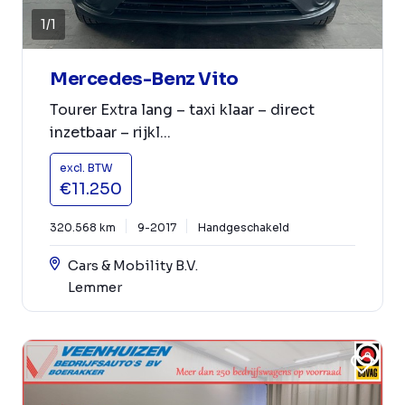
1
/
1
Mercedes-Benz Vito
Tourer Extra lang – taxi klaar – direct
inzetbaar – rijkl...
excl. BTW
€11.250
320.568 km
9-2017
Handgeschakeld
Cars & Mobility B.V.
Lemmer