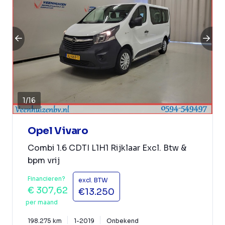
1
/
16
Opel Vivaro
Combi 1.6 CDTI L1H1 Rijklaar Excl. Btw &
bpm vrij
Financieren?
excl. BTW
€ 307,62
€13.250
per maand
198.275 km
1-2019
Onbekend