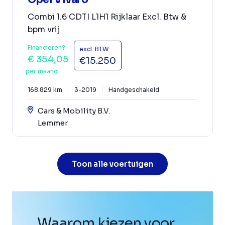
Combi 1.6 CDTI L1H1 Rijklaar Excl. Btw &
bpm vrij
Financieren?
excl. BTW
€ 354,05
€15.250
per maand
168.829 km
3-2019
Handgeschakeld
Cars & Mobility B.V.
Lemmer
Toon alle voertuigen
Waarom kiezen voor