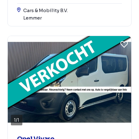
Cars & Mobility B.V.
Lemmer
1
/
1
Opel Vivaro