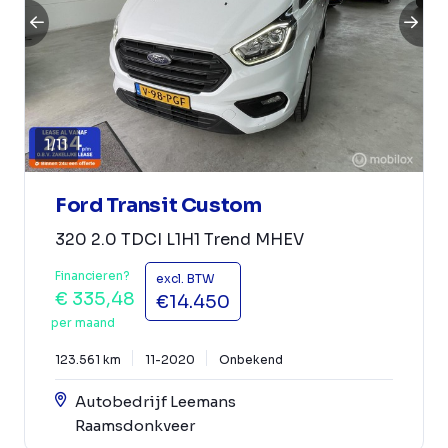
1
/
11
Ford Transit Custom
320 2.0 TDCI L1H1 Trend MHEV
Financieren?
excl. BTW
€ 335,48
€14.450
per maand
123.561 km
11-2020
Onbekend
Autobedrijf Leemans
Raamsdonkveer