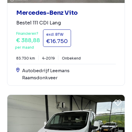
Mercedes-Benz Vito
Bestel 111 CDI Lang
Financieren?
excl. BTW
€ 388,88
€16.750
per maand
83.730 km
4-2019
Onbekend
Autobedrijf Leemans
Raamsdonkveer