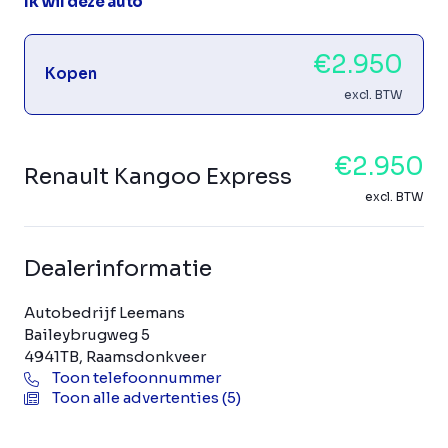
Ik wil deze auto
€2.950
Kopen
excl. BTW
€2.950
Renault Kangoo Express
excl. BTW
Dealerinformatie
Autobedrijf Leemans
Baileybrugweg 5
4941TB, Raamsdonkveer
Toon telefoonnummer
Toon alle advertenties (5)