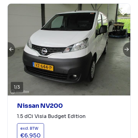
1
/
3
Nissan NV200
1.5 dCi Visia Budget Edition
excl. BTW
€6.950