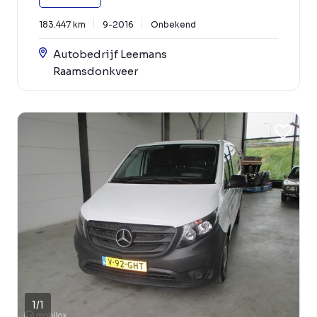
183.447 km
9-2016
Onbekend
Autobedrijf Leemans
Raamsdonkveer
1
/
1