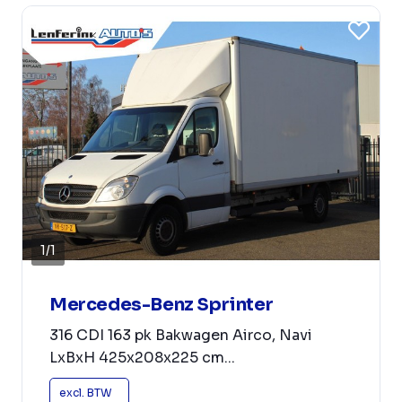
1
/
1
Mercedes-Benz Sprinter
316 CDI 163 pk Bakwagen Airco, Navi
LxBxH 425x208x225 cm...
excl. BTW