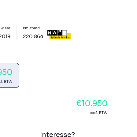
wjaar
km.stand
2019
220.864
950
cl. BTW
€10.950
excl. BTW
Interesse?