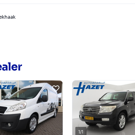
ekhaak
aler
1
/
1