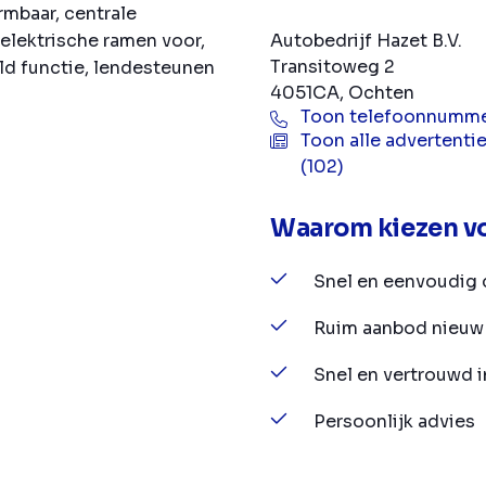
rmbaar, centrale
Autobedrijf Hazet B.V.
elektrische ramen voor,
Transitoweg 2
old functie, lendesteunen
4051CA, Ochten
Toon telefoonnumm
Toon alle advertenti
(102)
Waarom kiezen vo
Snel en eenvoudig 
Ruim aanbod nieuw 
Snel en vertrouwd 
Persoonlijk advies