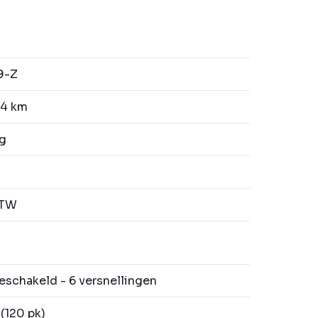
9-Z
4 km
kg
BTW
schakeld - 6 versnellingen
(120 pk)