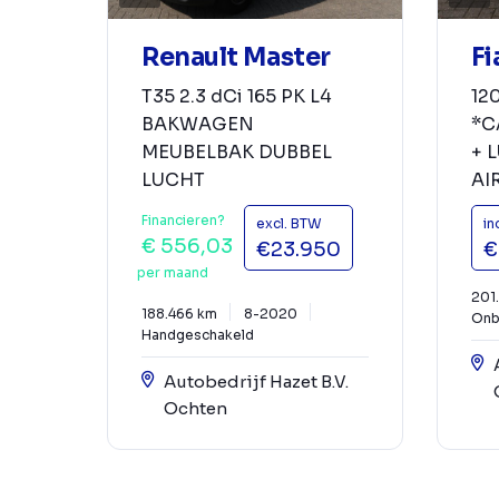
Renault Master
Fi
T35 2.3 dCi 165 PK L4
12
BAKWAGEN
*C
MEUBELBAK DUBBEL
+ 
LUCHT
AIR
Financieren?
excl. BTW
in
€ 556,03
€23.950
€
per maand
201
188.466 km
8-2020
Onb
Handgeschakeld
Autobedrijf Hazet B.V.
Ochten