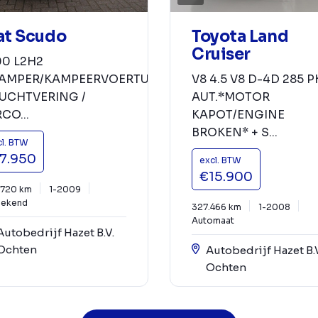
at Scudo
Toyota Land
Cruiser
00 L2H2
AMPER/KAMPEERVOERTUIG*
V8 4.5 V8 D-4D 285 P
LUCHTVERING /
AUT.*MOTOR
CO...
KAPOT/ENGINE
BROKEN* + S...
cl. BTW
7.950
excl. BTW
€15.900
.720 km
1-2009
ekend
327.466 km
1-2008
Automaat
Autobedrijf Hazet B.V.
Ochten
Autobedrijf Hazet B.
Ochten