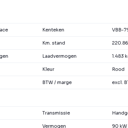
oace
Kenteken
VBB-7
Km. stand
220.86
agen
Laadvermogen
1.483 
Kleur
Rood
BTW / marge
excl. 
Transmissie
Handge
Vermogen
90 kW 