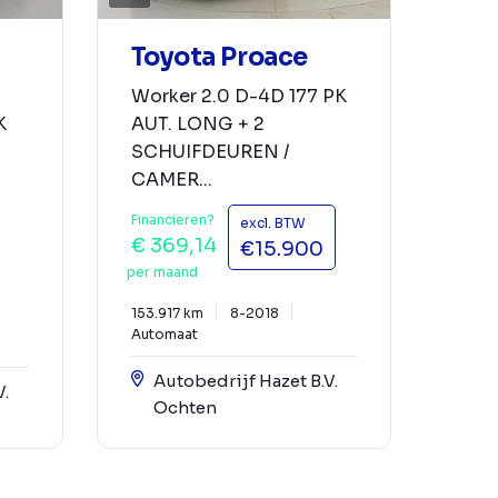
Toyota Proace
Worker 2.0 D-4D 177 PK
K
AUT. LONG + 2
SCHUIFDEUREN /
CAMER...
Financieren?
excl. BTW
€ 369,14
€15.900
per maand
153.917 km
8-2018
Automaat
Autobedrijf Hazet B.V.
V.
Ochten