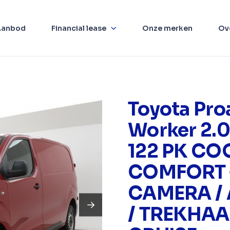
Aanbod
Financial lease
Onze merken
Ov
Toyota Pro
Worker 2.
122 PK CO
COMFORT 
CAMERA /
/ TREKHAA