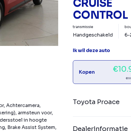
CRUISE
CONTROL
transmissie
bou
Handgeschakeld
6-
Ik wil deze auto
€10.
Kopen
ex
Toyota Proace
oor, Achtercamera,
kering), armsteun voor,
dersstoel in hoogte
ng, Brake Assist System,
Dealerinformatie