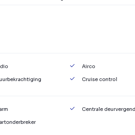
dio
Airco
uurbekrachtiging
Cruise control
arm
Centrale deurvergend
artonderbreker