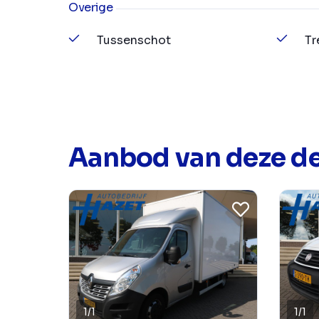
Overige
Tussenschot
Tr
Aanbod van deze de
1
/
1
1
/
1