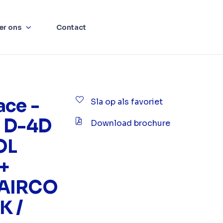
er ons
Contact
ace -
Sla op als favoriet
0 D-4D
Download brochure
OL
+
 AIRCO
K /