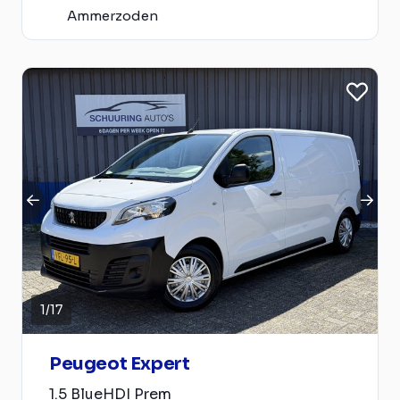
Ammerzoden
1
/
17
Peugeot Expert
1.5 BlueHDI Prem