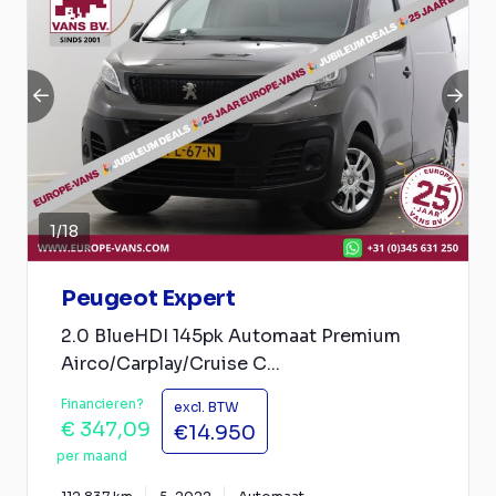
1
/
18
Peugeot Expert
2.0 BlueHDI 145pk Automaat Premium
Airco/Carplay/Cruise C...
Financieren?
excl. BTW
€ 347,09
€14.950
per maand