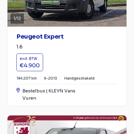
1
/
12
Peugeot Expert
1.6
excl. BTW
€4.900
194.207 km
6-2013
Handgeschakeld
Bestelbus | KLEYN Vans
Vuren