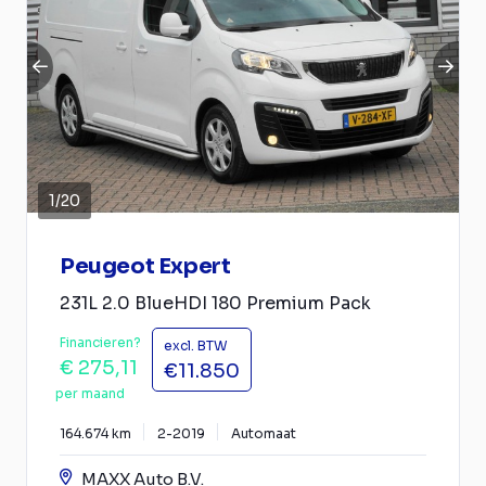
1
/
20
Peugeot Expert
231L 2.0 BlueHDI 180 Premium Pack
Financieren?
excl. BTW
€ 275,11
€11.850
per maand
164.674 km
2-2019
Automaat
MAXX Auto B.V.