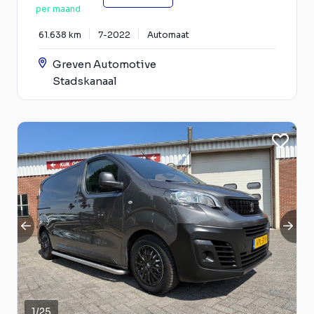
per maand
61.638 km
7-2022
Automaat
Greven Automotive
Stadskanaal
1
/
25