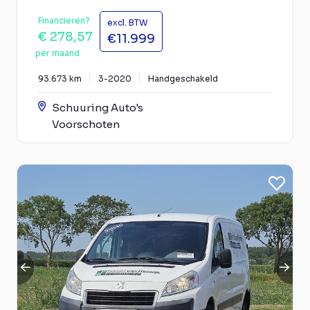
Financieren?
excl. BTW
€ 278,57
€11.999
per maand
93.673 km
3-2020
Handgeschakeld
Schuuring Auto's
Voorschoten