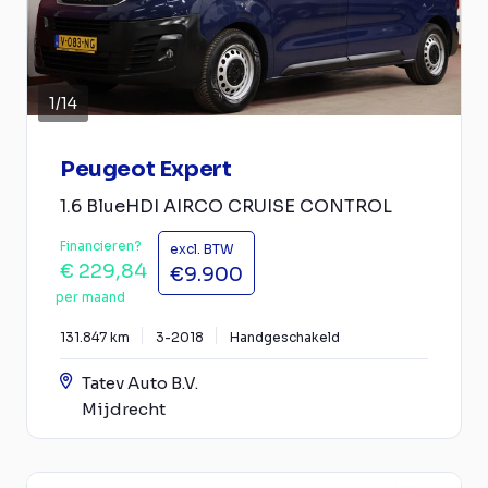
1
/
14
Peugeot Expert
1.6 BlueHDI AIRCO CRUISE CONTROL
Financieren?
excl. BTW
€ 229,84
€9.900
per maand
131.847 km
3-2018
Handgeschakeld
Tatev Auto B.V.
Mijdrecht