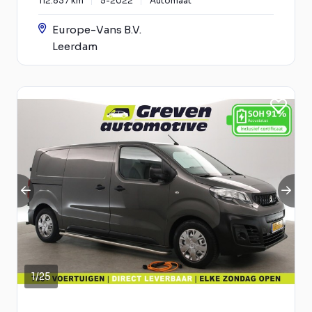
112.837 km
5-2022
Automaat
Europe-Vans B.V.
Leerdam
1
/
25