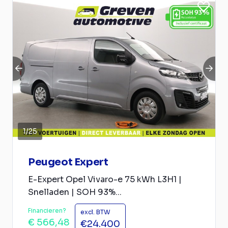
1
/
25
Peugeot Expert
E-Expert Opel Vivaro-e 75 kWh L3H1 |
Snelladen | SOH 93%...
Financieren?
excl. BTW
€ 566,48
€24.400