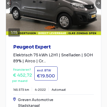
1
/
25
Peugeot Expert
Elektrisch 75 kWh L2H1 | Snelladen | SOH
89% | Airco | Cr...
Financieren?
excl. BTW
€ 452,72
€19.500
per maand
145.573 km
4-2022
Automaat
Greven Automotive
Stadskanaal