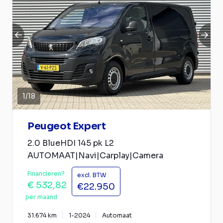
1
/
18
Peugeot Expert
2.0 BlueHDI 145 pk L2
AUTOMAAT|Navi|Carplay|Camera
Financieren?
excl. BTW
€ 532,82
€22.950
per maand
31.674 km
1-2024
Automaat