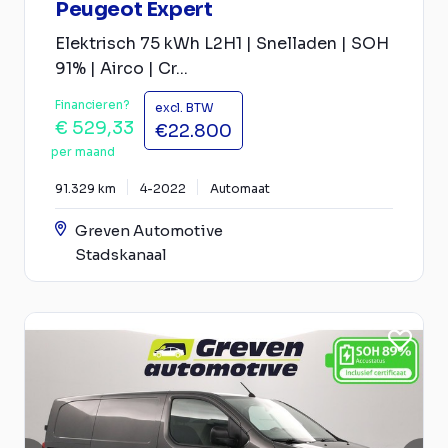
Peugeot Expert
Elektrisch 75 kWh L2H1 | Snelladen | SOH
91% | Airco | Cr...
Financieren?
excl. BTW
€ 529,33
€22.800
per maand
91.329 km
4-2022
Automaat
Greven Automotive
Stadskanaal