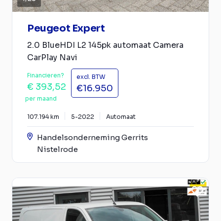
Peugeot Expert
2.0 BlueHDI L2 145pk automaat Camera
CarPlay Navi
Financieren?
excl. BTW
€ 393,52
€16.950
per maand
107.194 km
5-2022
Automaat
Handelsonderneming Gerrits
Nistelrode