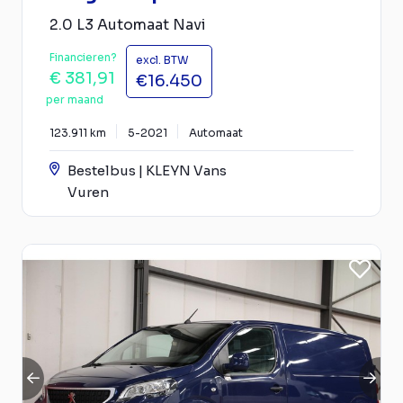
2.0 L3 Automaat Navi
Financieren?
excl. BTW
€ 381,91
€16.450
per maand
123.911 km
5-2021
Automaat
Bestelbus | KLEYN Vans
Vuren