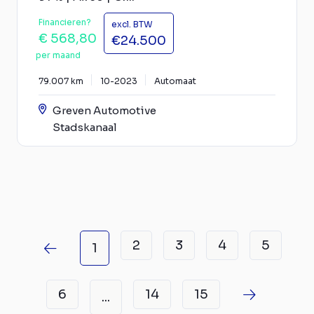
Financieren?
excl. BTW
€ 568,80
€24.500
per maand
79.007 km
10-2023
Automaat
Greven Automotive
Stadskanaal
2
3
4
5
1
6
14
15
...