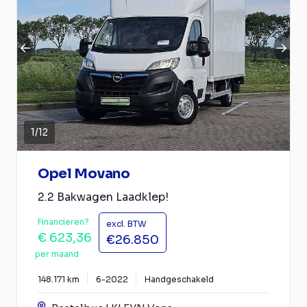
1
/
12
Opel Movano
2.2 Bakwagen Laadklep!
Financieren?
excl. BTW
€ 623,36
€26.850
per maand
148.171 km
6-2022
Handgeschakeld