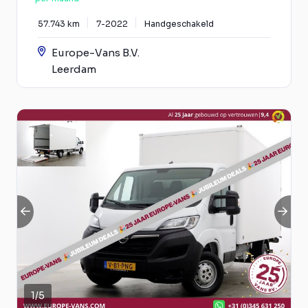
57.743 km
7-2022
Handgeschakeld
Europe-Vans B.V.
Leerdam
1
/
5