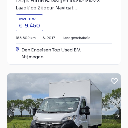
170pk Euro6 Bakwagen 443x213x223
Laadklep Zijdeur Navigat...
excl. BTW
€19.450
158.802 km
3-2017
Handgeschakeld
Den Engelsen Top Used B.V.
Nijmegen