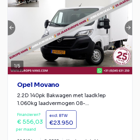
1
/
5
Opel Movano
2.2D 140pk Bakwagen met laadklep
1.060kg laadvermogen 08-...
Financieren?
excl. BTW
€ 556,03
€23.950
per maand