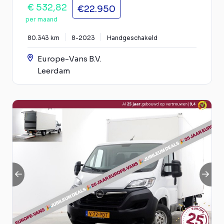
€ 532,82
€22.950
per maand
80.343 km
8-2023
Handgeschakeld
Europe-Vans B.V.
Leerdam