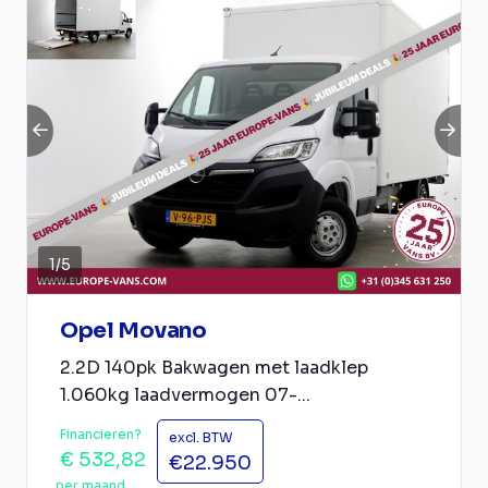
1
/
5
Opel Movano
2.2D 140pk Bakwagen met laadklep
1.060kg laadvermogen 07-...
Financieren?
excl. BTW
€ 532,82
€22.950
per maand