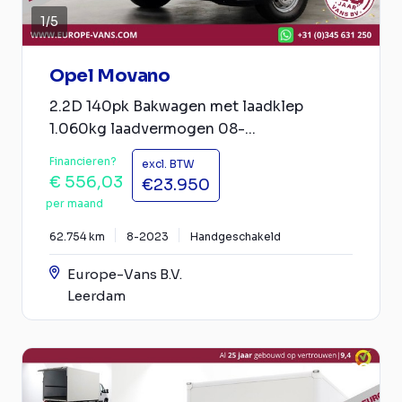
1
/
5
Opel Movano
2.2D 140pk Bakwagen met laadklep
1.060kg laadvermogen 08-...
Financieren?
excl. BTW
€ 556,03
€23.950
per maand
62.754 km
8-2023
Handgeschakeld
Europe-Vans B.V.
Leerdam