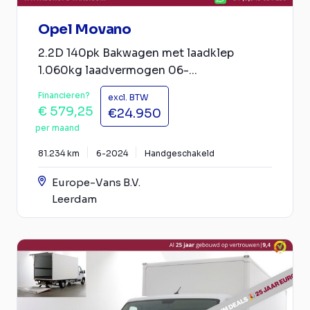
Opel Movano
2.2D 140pk Bakwagen met laadklep
1.060kg laadvermogen 06-...
Financieren?
excl. BTW
€ 579,25
€24.950
per maand
81.234 km
6-2024
Handgeschakeld
Europe-Vans B.V.
Leerdam