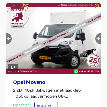
1
/
5
Opel Movano
2.2D 140pk Bakwagen met laadklep
1.060kg laadvermogen 08-...
Financieren?
excl. BTW