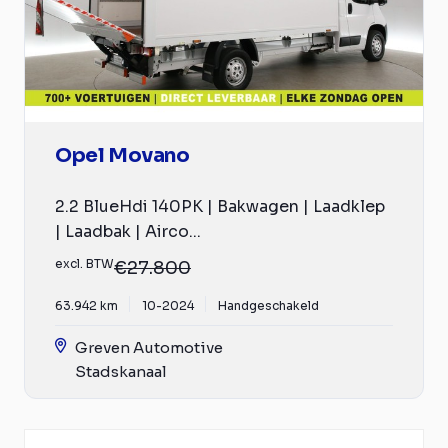
Opel Movano
2.2 BlueHdi 140PK | Bakwagen | Laadklep
| Laadbak | Airco...
excl. BTW
€27.800
63.942 km
10-2024
Handgeschakeld
Greven Automotive
Stadskanaal