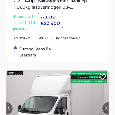
2.2D 140pk Bakwagen met laadklep
1.060kg laadvermogen 08-...
Financieren?
excl. BTW
€ 556,03
€23.950
per maand
57.079 km
8-2023
Handgeschakeld
Europe-Vans B.V.
Leerdam