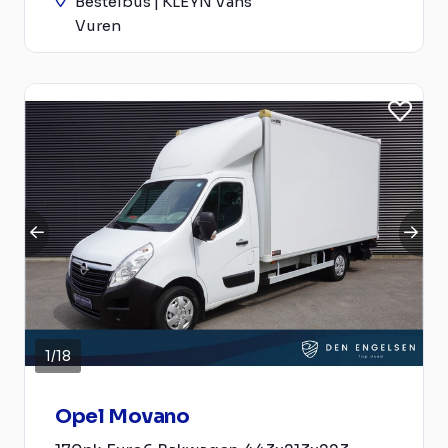
Bestelbus | KLEYN Vans
Vuren
1
/
18
Opel Movano