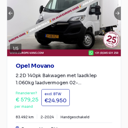
1
/
5
Opel Movano
2.2D 140pk Bakwagen met laadklep
1.060kg laadvermogen 02-...
Financieren?
excl. BTW
€ 579,25
€24.950
per maand
83.492 km
2-2024
Handgeschakeld