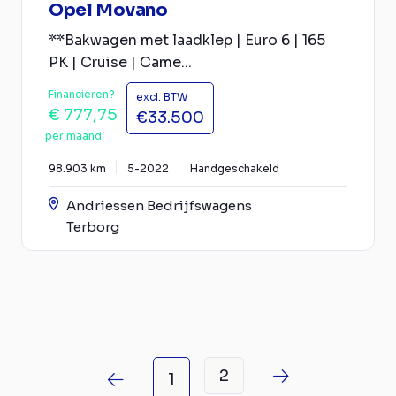
Opel Movano
**Bakwagen met laadklep | Euro 6 | 165
PK | Cruise | Came...
Financieren?
excl. BTW
€ 777,75
€33.500
per maand
98.903 km
5-2022
Handgeschakeld
Andriessen Bedrijfswagens
Terborg
2
1