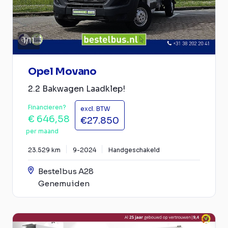
1
/
11
Opel Movano
2.2 Bakwagen Laadklep!
Financieren?
excl. BTW
€ 646,58
€27.850
per maand
23.529 km
9-2024
Handgeschakeld
Bestelbus A28
Genemuiden