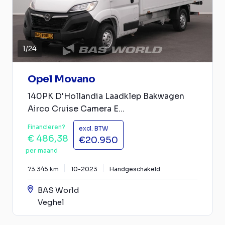
1
/
24
Opel Movano
140PK D'Hollandia Laadklep Bakwagen
Airco Cruise Camera E...
Financieren?
excl. BTW
€ 486,38
€20.950
per maand
73.345 km
10-2023
Handgeschakeld
BAS World
Veghel