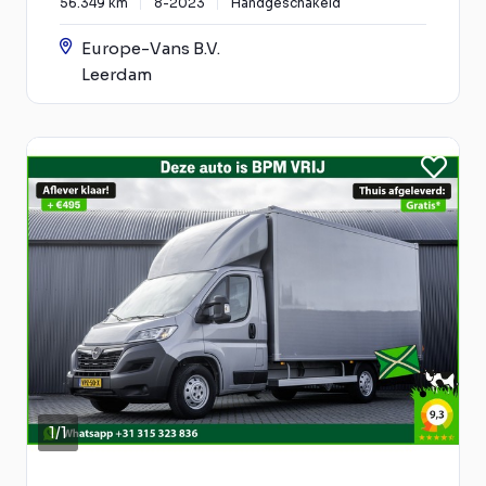
56.349 km
8-2023
Handgeschakeld
Europe-Vans B.V.
Leerdam
1
/
1