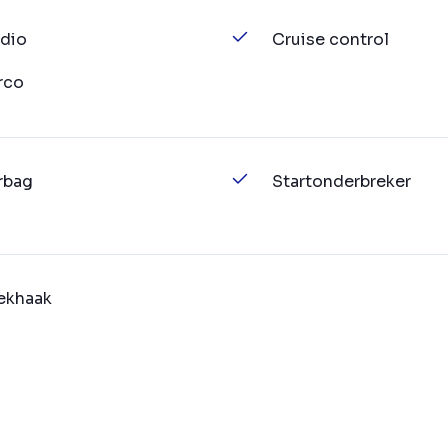
dio
Cruise control
rco
rbag
Startonderbreker
ekhaak