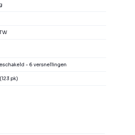
g
BTW
schakeld - 6 versnellingen
123 pk)