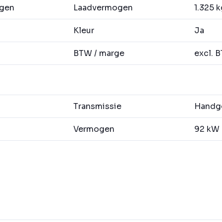
agen
Laadvermogen
1.325 k
Kleur
Ja
BTW / marge
excl. 
Transmissie
Handge
Vermogen
92 kW (