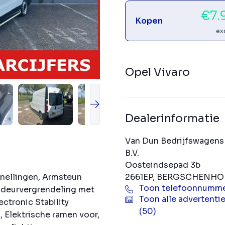
€7.
Kopen
ex
Opel Vivaro
Dealerinformatie
Van Dun Bedrijfswagens
B.V.
Oosteindsepad 3b
2661EP, BERGSCHENHO
rsnellingen, Armsteun
Toon telefoonnumm
e deurvergrendeling met
Toon alle advertenti
ctronic Stability
(50)
, Elektrische ramen voor,