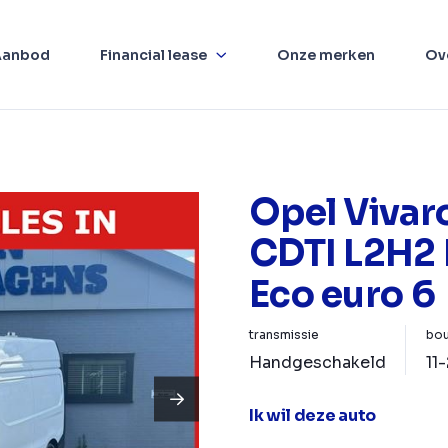
Aanbod
Financial lease
Onze merken
Ov
Opel Vivaro
CDTI L2H2 
Eco euro 6
transmissie
bou
Handgeschakeld
11
Ik wil deze auto