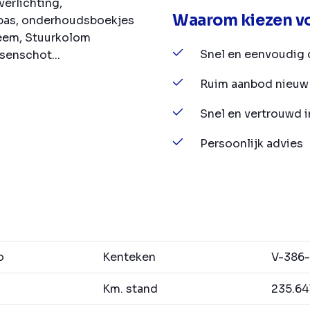
verlichting,
Waarom kiezen vo
opas, onderhoudsboekjes
teem, Stuurkolom
Snel en eenvoudig 
senschot...
Ruim aanbod nieuw 
Snel en vertrouwd 
Persoonlijk advies
o
Kenteken
V-386
Km. stand
235.64