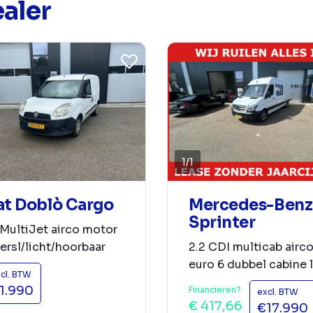
aler
1
/
1
at Doblò Cargo
Mercedes-Benz
Sprinter
 MultiJet airco motor
ersl/licht/hoorbaar
2.2 CDI multicab airc
euro 6 dubbel cabine 
cl. BTW
1.990
Financieren?
excl. BTW
€ 417,66
€17.990