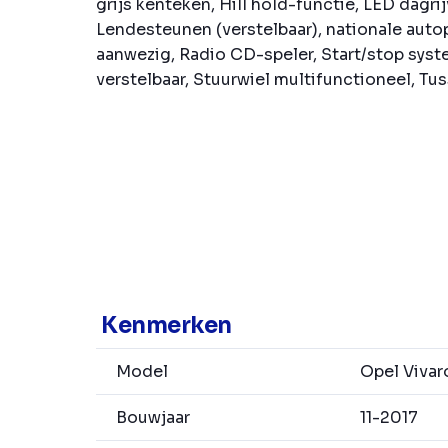
grijs kenteken, Hill hold-functie, LED dagrij
Lendesteunen (verstelbaar), nationale aut
aanwezig, Radio CD-speler, Start/stop sys
verstelbaar, Stuurwiel multifunctioneel, Tus
Kenmerken
Model
Opel Vivar
Bouwjaar
11-2017