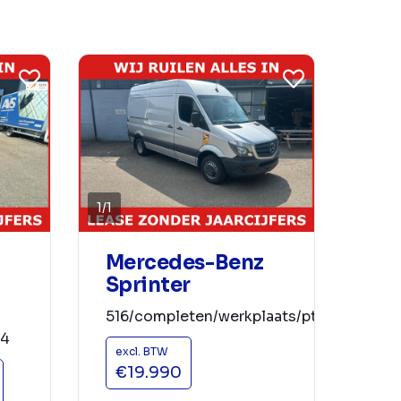
1
/
1
Mercedes-Benz
Sprinter
o
516/completen/werkplaats/pto/omvorme
l4
excl. BTW
€19.990