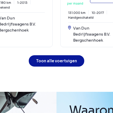
.180 km
1-2013
per maand
ekend
131.000 km
10-2017
Van Dun
Handgeschakeld
Bedrijfswagens B.V.
Van Dun
Bergschenhoek
Bedrijfswagens B.V.
Bergschenhoek
Toon alle voertuigen
Waarom