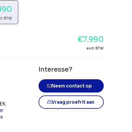
990
cl. BTW
€7.990
excl. BTW
Interesse?
Neem contact op
Vraag proefrit aan
EK
er
es