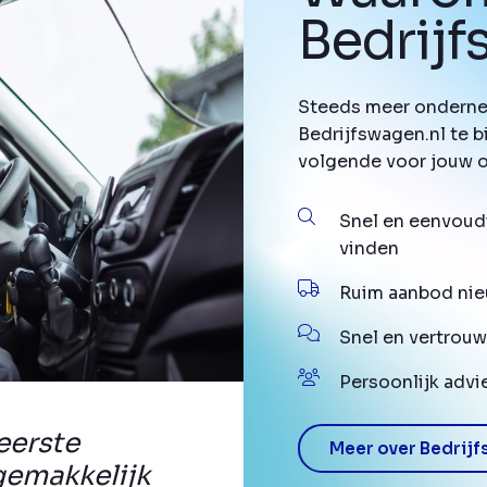
Bedrij
Steeds meer onderne
Bedrijfswagen.nl te b
volgende voor jouw 
Snel en eenvoud
vinden
Ruim aanbod nie
Snel en vertrouw
Persoonlijk advi
eerste
Meer over Bedrijf
gemakkelijk