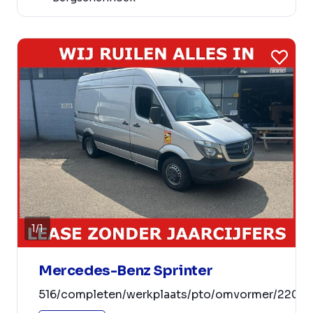
1
/
1
Mercedes-Benz Sprinter
516/completen/werkplaats/pto/omvormer/220/v