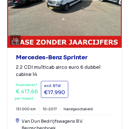
1
/
1
Mercedes-Benz Sprinter
2.2 CDI multicab airco euro 6 dubbel
cabine l4
Financieren?
excl. BTW
€ 417,66
€17.990
per maand
131.000 km
10-2017
Handgeschakeld
Van Dun Bedrijfswagens B.V.
Bergschenhoek