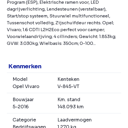
Program (ESP), Elektrische ramen voor, LED
dagrijverlichting, Lendesteunen (verstelbaar),
Start/stop systeem, Stuurwiel multifunctioneel,
Tussenschot volledig, Zijschuifdeur rechts. Opel;
Vivaro; 1.6 CDTI L2H2Eco perfect voor camper;
Voorwielaandrijving; 4 cilinders; Gewicht: 1.853kg;
GVW: 3.030kg; Wielbasis: 350cm; 0-100...
Kenmerken
Model
Kenteken
Opel Vivaro
V-845-VT
Bouwjaar
Km. stand
5-2016
148.093 km
Categorie
Laadvermogen
Bedrijfswagen
1.270 kg