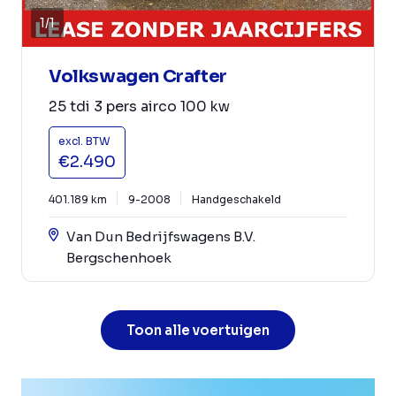
1
/
1
Volkswagen Crafter
25 tdi 3 pers airco 100 kw
excl. BTW
€2.490
401.189 km
9-2008
Handgeschakeld
Van Dun Bedrijfswagens B.V.
Bergschenhoek
Toon alle voertuigen