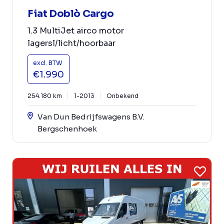
Fiat Doblò Cargo
1.3 MultiJet airco motor
lagersl/licht/hoorbaar
excl. BTW
€1.990
254.180 km
1-2013
Onbekend
Van Dun Bedrijfswagens B.V.
Bergschenhoek