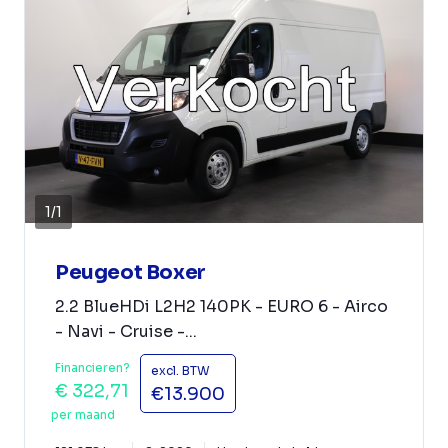
1
/
1
Peugeot Boxer
2.2 BlueHDi L2H2 140PK - EURO 6 - Airco
- Navi - Cruise -...
Financieren?
excl. BTW
€ 322,71
€13.900
per maand