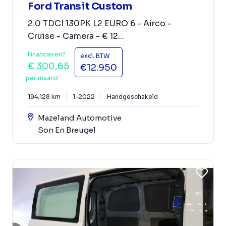
Ford Transit Custom
2.0 TDCI 130PK L2 EURO 6 - Airco -
Cruise - Camera - € 12...
Financieren?
excl. BTW
€ 300,65
€12.950
per maand
194.128 km
1-2022
Handgeschakeld
Mazeland Automotive
Son En Breugel