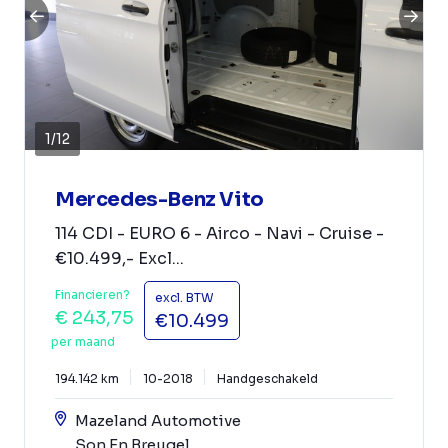
1
/
12
Mercedes-Benz Vito
114 CDI - EURO 6 - Airco - Navi - Cruise -
€10.499,- Excl...
Financieren?
excl. BTW
€ 243,75
€10.499
per maand
194.142 km
10-2018
Handgeschakeld
Mazeland Automotive
Son En Breugel