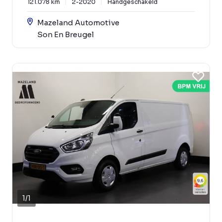
121.078 km
2-2020
Handgeschakeld
Mazeland Automotive
Son En Breugel
1
/
1