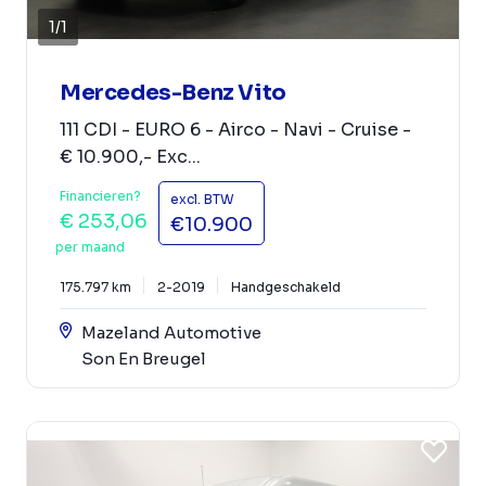
1
/
1
Mercedes-Benz Vito
111 CDI - EURO 6 - Airco - Navi - Cruise -
€ 10.900,- Exc...
Financieren?
excl. BTW
€ 253,06
€10.900
per maand
175.797 km
2-2019
Handgeschakeld
Mazeland Automotive
Son En Breugel