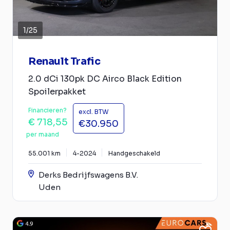
1
/
25
Renault Trafic
2.0 dCi 130pk DC Airco Black Edition
Spoilerpakket
Financieren?
excl. BTW
€ 718,55
€30.950
per maand
55.001 km
4-2024
Handgeschakeld
Derks Bedrijfswagens B.V.
Uden