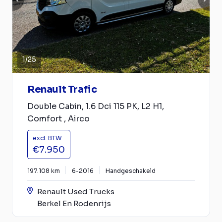
1
/
25
Renault Trafic
Double Cabin, 1.6 Dci 115 PK, L2 H1,
Comfort , Airco
excl. BTW
€7.950
197.108 km
6-2016
Handgeschakeld
Renault Used Trucks
Berkel En Rodenrijs