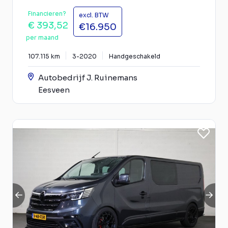
Financieren?
excl. BTW
€ 393,52
€16.950
per maand
107.115 km
3-2020
Handgeschakeld
Autobedrijf J. Ruinemans
Eesveen