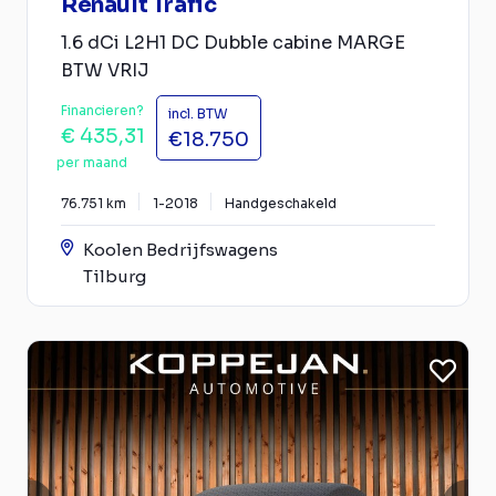
Renault Trafic
1.6 dCi L2H1 DC Dubble cabine MARGE
BTW VRIJ
Financieren?
incl. BTW
€ 435,31
€18.750
per maand
76.751 km
1-2018
Handgeschakeld
Koolen Bedrijfswagens
Tilburg