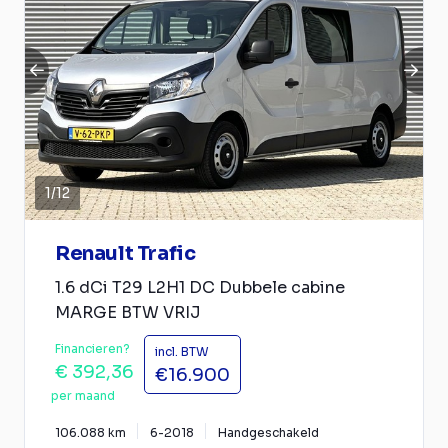
1
/
12
Renault Trafic
1.6 dCi T29 L2H1 DC Dubbele cabine
MARGE BTW VRIJ
Financieren?
incl. BTW
€ 392,36
€16.900
per maand
106.088 km
6-2018
Handgeschakeld