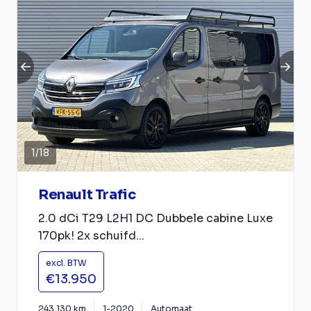
1
/
18
Renault Trafic
2.0 dCi T29 L2H1 DC Dubbele cabine Luxe
170pk! 2x schuifd...
excl. BTW
€13.950
243.130 km
1-2020
Automaat