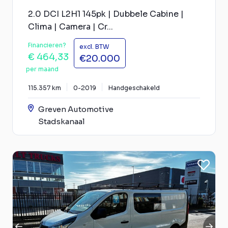
2.0 DCI L2H1 145pk | Dubbele Cabine |
Clima | Camera | Cr...
Financieren?
excl. BTW
€ 464,33
€20.000
per maand
115.357 km
0-2019
Handgeschakeld
Greven Automotive
Stadskanaal