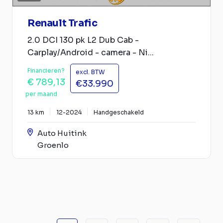
Renault Trafic
2.0 DCI 130 pk L2 Dub Cab -
Carplay/Android - camera - Ni...
Financieren?
excl. BTW
€ 789,13
€33.990
per maand
13 km
12-2024
Handgeschakeld
Auto Huitink
Groenlo