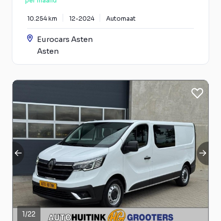
per maand
10.254 km
12-2024
Automaat
Eurocars Asten
Asten
1
/
22