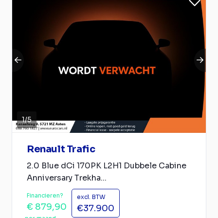
1
/
5
Renault Trafic
2.0 Blue dCi 170PK L2H1 Dubbele Cabine
Anniversary Trekha...
Financieren?
excl. BTW
€ 879,90
€37.900