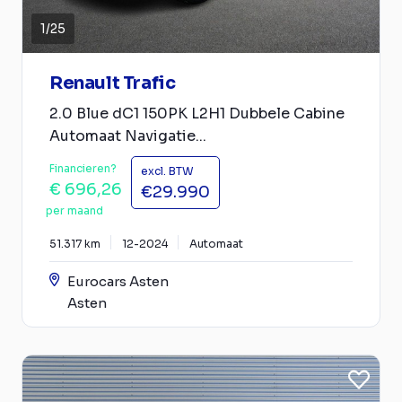
1
/
25
Renault Trafic
2.0 Blue dC1 150PK L2H1 Dubbele Cabine
Automaat Navigatie...
Financieren?
excl. BTW
€ 696,26
€29.990
per maand
51.317 km
12-2024
Automaat
Eurocars Asten
Asten