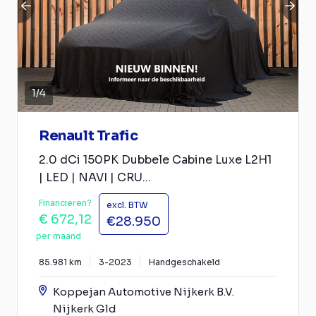
1
/
4
Renault Trafic
2.0 dCi 150PK Dubbele Cabine Luxe L2H1
| LED | NAVI | CRU...
Financieren?
excl. BTW
€ 672,12
€28.950
per maand
85.981 km
3-2023
Handgeschakeld
Koppejan Automotive Nijkerk B.V.
Nijkerk Gld