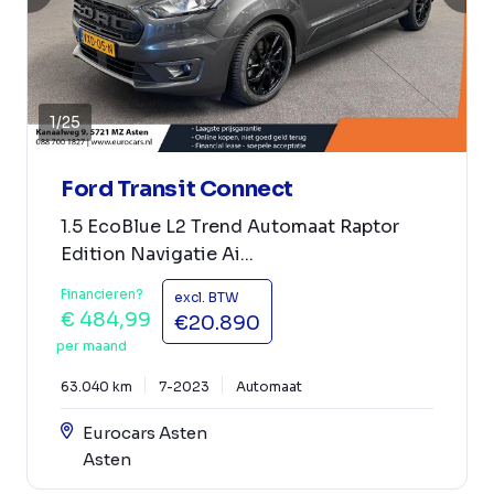
1
/
25
Ford Transit Connect
1.5 EcoBlue L2 Trend Automaat Raptor
Edition Navigatie Ai...
Financieren?
excl. BTW
€ 484,99
€20.890
per maand
63.040 km
7-2023
Automaat
Eurocars Asten
Asten