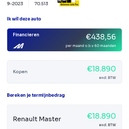
9-2023
70.513
Ik wil deze auto
Financieren
€438,56
per maand o.b.v 60 maanden
€18.890
Kopen
excl. BTW
Bereken je termijnbedrag
€18.890
Renault Master
excl. BTW