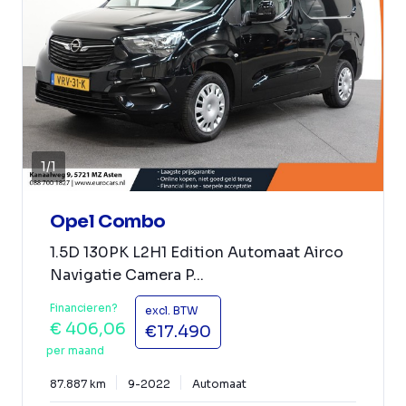
1
/
1
Opel Combo
1.5D 130PK L2H1 Edition Automaat Airco
Navigatie Camera P...
Financieren?
excl. BTW
€ 406,06
€17.490
per maand
87.887 km
9-2022
Automaat