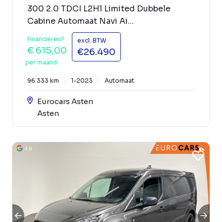
300 2.0 TDCI L2H1 Limited Dubbele
Cabine Automaat Navi Ai...
Financieren?
excl. BTW
€ 615,00
€26.490
per maand
96.333 km
1-2023
Automaat
Eurocars Asten
Asten