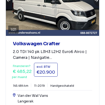
1
/
21
Volkswagen Crafter
2.0 TDI 140 pk L3H3 L2H2 Euro6 Airco |
Camera | Navigatie...
Financieren?
excl. BTW
€ 485,22
€20.900
per maand
145.484 km
11-2019
Handgeschakeld
Van der Wal Vans
Langerak