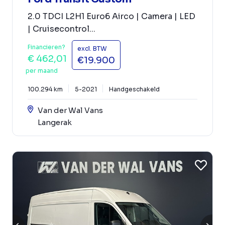
2.0 TDCI L2H1 Euro6 Airco | Camera | LED
| Cruisecontrol...
Financieren?
excl. BTW
€ 462,01
€19.900
per maand
100.294 km
5-2021
Handgeschakeld
Van der Wal Vans
Langerak