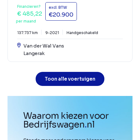
Financieren?
excl. BTW
€ 485,22
€20.900
per maand
137.737 km
9-2021
Handgeschakeld
Van der Wal Vans
Langerak
Toon alle voertuigen
Waarom kiezen voor
Bedrijfswagen
.
nl