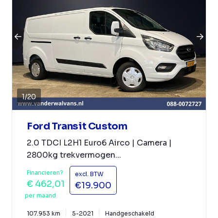
1
/
20
Ford Transit Custom
2.0 TDCI L2H1 Euro6 Airco | Camera |
2800kg trekvermogen...
Financieren?
excl. BTW
€ 462,01
€19.900
per maand
107.953 km
5-2021
Handgeschakeld